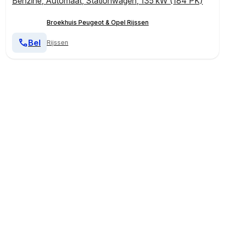
Benzine
,
Automaat
,
Stationwagen
,
135 kW (184 PK)
Broekhuis Peugeot & Opel Rijssen
Bel
Rijssen