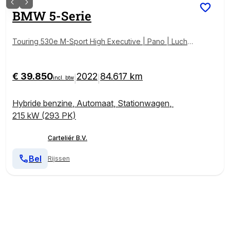
BMW
5-Serie
Touring 530e M-Sport High Executive | Pano | Lucht
vering | Harmon Kardon | Camera | Laser Led | Head
-Up | Leder | Carplay | Stoelverwarming | 19'' | ACC
| Keyless | Ambient+ | Digital Dash | Automaat | Trekh
€ 39.850
2022
84.617 km
|
|
incl. btw
aak | Electric Seats
Hybride benzine
,
Automaat
,
Stationwagen
,
215 kW (293 PK)
Carteliér B.V.
Bel
Rijssen