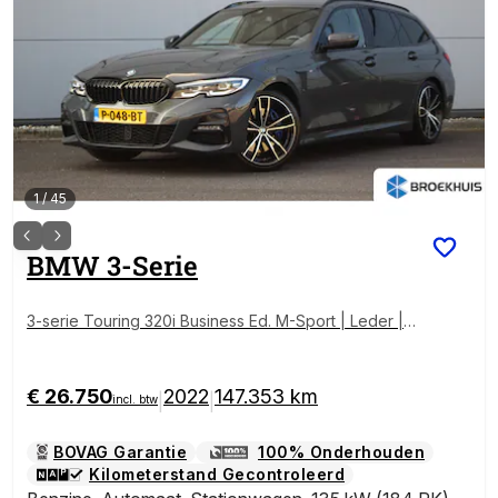
1
/
45
BMW
3-Serie
3-serie Touring 320i Business Ed. M-Sport | Leder | T
rekh. | 19" LMV | Climate & Cruise C. | Navigatie | PD
C V&A | Akoestisch glas | LED | Leder | Trekh. | 19" L
MV | Climate & Cruise C. | Navigatie | PDC V&A | Ako
€ 26.750
2022
147.353 km
|
|
incl. btw
estisch glas | LED |
BOVAG Garantie
100% Onderhouden
Kilometerstand Gecontroleerd