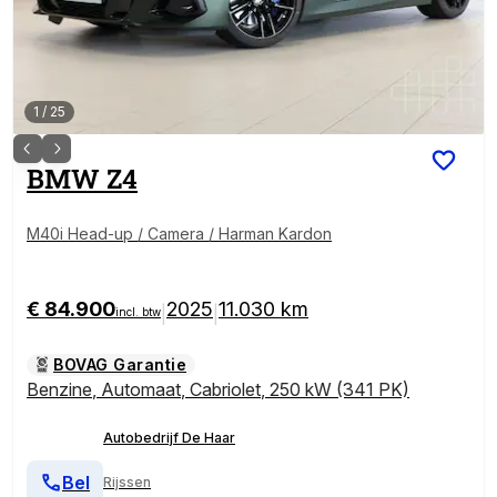
1
/
25
BMW
Z4
M40i Head-up / Camera / Harman Kardon
€ 84.900
2025
11.030 km
|
|
incl. btw
BOVAG Garantie
Benzine
,
Automaat
,
Cabriolet
,
250 kW (341 PK)
Autobedrijf De Haar
Bel
Rijssen