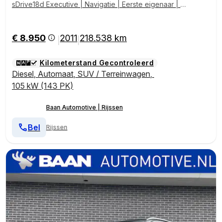
sDrive18d Executive | Navigatie | Eerste eigenaar | D
ealer onderhouden
€ 8.950
2011
218.538 km
|
|
Kilometerstand Gecontroleerd
Diesel
,
Automaat
,
SUV / Terreinwagen
,
105 kW (143 PK)
Baan Automotive | Rijssen
Bel
Rijssen