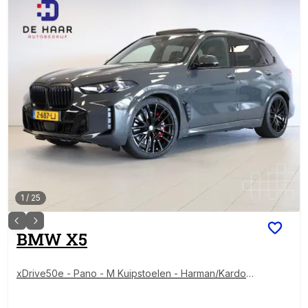
1
/
25
BMW
X5
xDrive50e - Pano - M Kuipstoelen - Harman/Kardon -
Sky Lounge