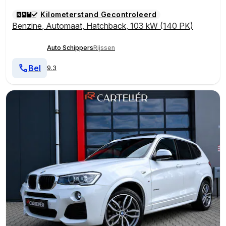
Kilometerstand Gecontroleerd
Benzine
,
Automaat
,
Hatchback
,
103 kW (140 PK)
Auto Schippers
Rijssen
Bel
9.3