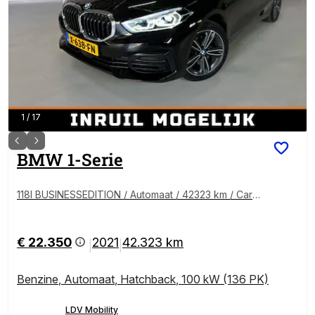
1
/
17
BMW
1-Serie
118I BUSINESSEDITION / Automaat / 42323 km / Carpl
ay / Digitaal Display
€ 22.350
2021
42.323 km
|
|
Benzine
,
Automaat
,
Hatchback
,
100 kW (136 PK)
LDV Mobility