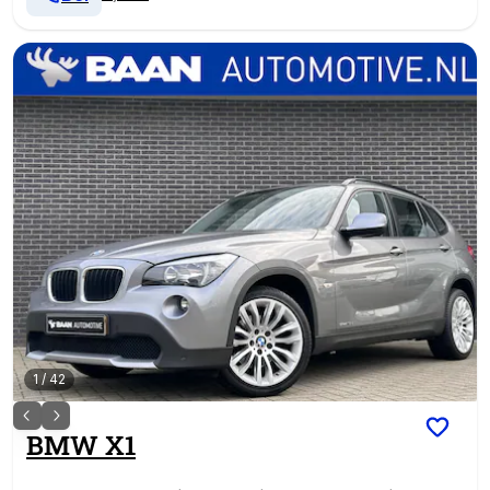
1
/
42
BMW
X1