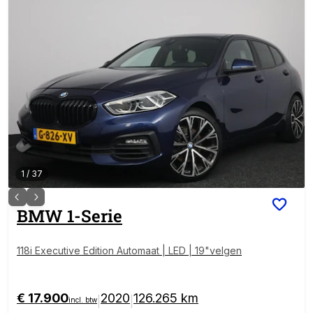
1
/
37
BMW
1-Serie
118i Executive Edition Automaat | LED | 19"velgen
€ 17.900
2020
126.265 km
|
|
incl. btw