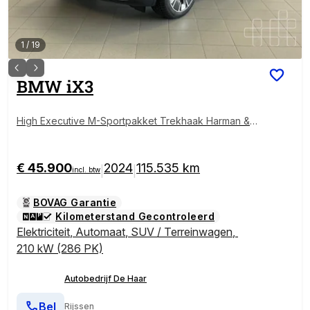
1
/
19
BMW
iX3
High Executive M-Sportpakket Trekhaak Harman &a
mp; Kardon
€ 45.900
2024
115.535 km
|
|
incl. btw
BOVAG Garantie
Kilometerstand Gecontroleerd
Elektriciteit
,
Automaat
,
SUV / Terreinwagen
,
210 kW (286 PK)
Autobedrijf De Haar
Bel
Rijssen