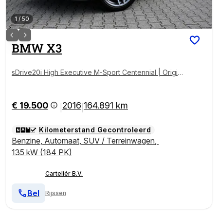
1
/
50
BMW
X3
sDrive20i High Executive M-Sport Centennial | Origin
eel NL | Pano | Cruise | Cam | Leder | Trekhaak | Sto
elverwarming
€ 19.500
2016
164.891 km
|
|
Kilometerstand Gecontroleerd
Benzine
,
Automaat
,
SUV / Terreinwagen
,
135 kW (184 PK)
Carteliér B.V.
Bel
Rijssen