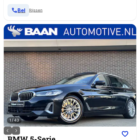
Bel
Rijssen
1
/
43
BMW
5-Serie