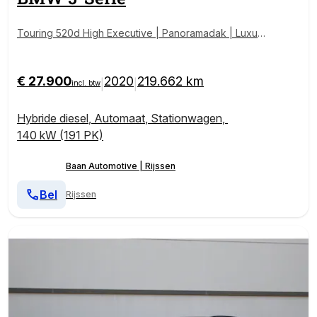
Touring 520d High Executive | Panoramadak | Luxur
y line | 360 Camera | Head-up Display
€ 27.900
2020
219.662 km
|
|
incl. btw
Hybride diesel
,
Automaat
,
Stationwagen
,
140 kW (191 PK)
Baan Automotive | Rijssen
Bel
Rijssen