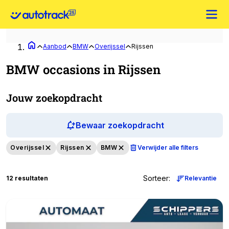
Aanbod
BMW
Overijssel
Rijssen
BMW occasions in Rijssen
Jouw zoekopdracht
Bewaar zoekopdracht
Overijssel
Rijssen
BMW
Verwijder alle filters
Sorteer
:
12 resultaten
Relevantie