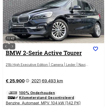
1
/
42
BMW
2-Serie Active Tourer
218i High Executive Edition | Camera | Leder | Naviga
tie | DAB+ | Dealeronderhouden
€ 25.900
2021
69.493 km
|
|
100% Onderhouden
Kilometerstand Gecontroleerd
Benzine
,
Automaat
,
MPV
,
104 kW (142 PK)