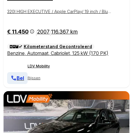
320I HIGH EXECUTIVE / Apple CarPlay/ 19 inch / Bluet
ooth / Lederen bekledig / NAP / 116367km / Onderho
udsboekjes en historie.
€ 11.450
2007
116.367 km
|
|
Kilometerstand Gecontroleerd
Benzine
,
Automaat
,
Cabriolet
,
125 kW (170 PK)
LDV Mobility
Bel
Rijssen