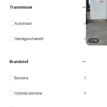
Transmissie
Automaat
0
Handgeschakeld
3
1
/
16
Brandstof
Benzine
3
Hybride benzine
0