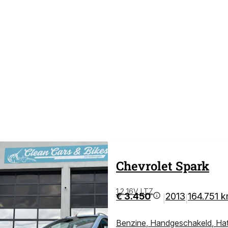
Chevrolet
Spark
1.2 16V LTZ
€ 3.450
2013
164.751 
|
|
Benzine
,
Handgeschakeld
,
Ha