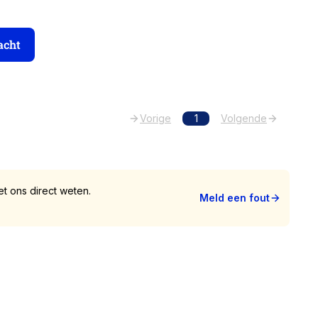
acht
Vorige
1
Volgende
t ons direct weten.
Meld een fout