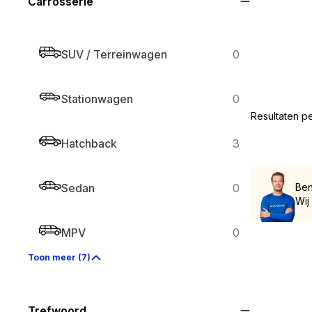
Carrosserie
SUV / Terreinwagen
0
Stationwagen
0
Resultaten p
Hatchback
3
Ben
Sedan
0
Wij
MPV
0
Toon meer (7)
Trefwoord