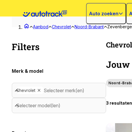
Auto zoeken
A
Aanbod
Chevrolet
Noord-Brabant
Zevenberge
Chevrol
Filters
Jouw 
Merk & model
Noord-Brab
Selecteer merk(en)
Chevrolet
3 resultaten
Selecteer model(len)