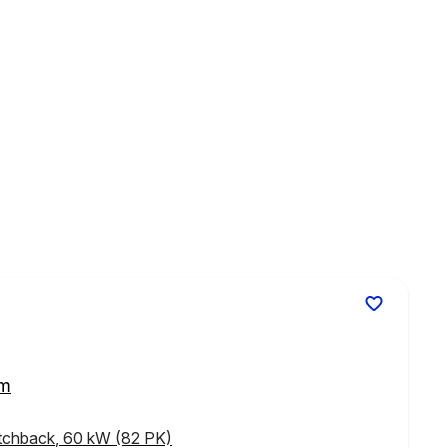
km
tchback
,
60 kW (82 PK)