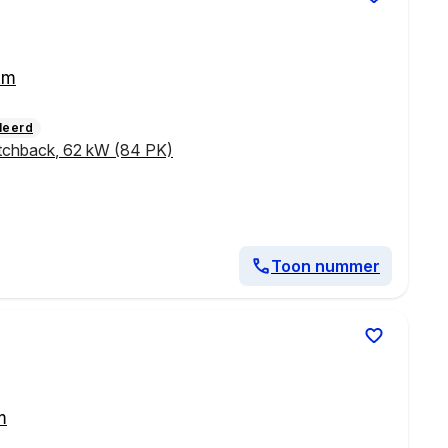
km
leerd
tchback
,
62 kW (84 PK)
Toon nummer
m