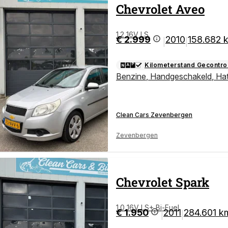
Chevrolet
Aveo
1.2 16V LS
€ 2.999
2010
158.682 
|
|
Kilometerstand Gecontro
Benzine
,
Handgeschakeld
,
Ha
Clean Cars Zevenbergen
Zevenbergen
Chevrolet
Spark
1.0 16V LS+ Bi-Fuel
€ 1.950
2011
284.601 k
|
|