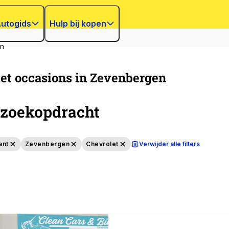
utogids
Hulp bij kopen
n
et occasions in Zevenbergen
zoekopdracht
ant
Zevenbergen
Chevrolet
Verwijder alle filters