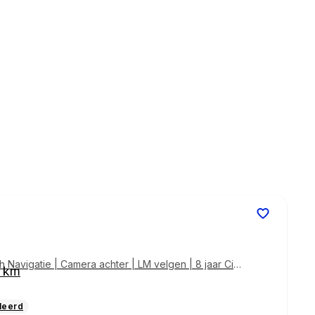
avigatie | Camera achter | LM velgen | 8 jaar Citr
0 km
leerd