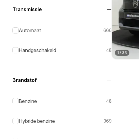
Transmissie
Automaat
666
Handgeschakeld
48
1
/
33
Brandstof
Benzine
48
Hybride benzine
369