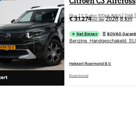
Citroën
C3 Aircross
Plus 1.2 Turbo 100pk NAVI | DAB
€ 31.274
2026
8 km
|
|
incl. btw
Net Binnen
BOVAG Garant
Benzine
,
Handgeschakeld
,
SU
Hekkert Roermond B.V.
Roermond