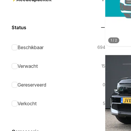
Status
1
/
2
Beschikbaar
694
Verwacht
15
Gereserveerd
0
Verkocht
5