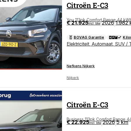
Citroën
E-C3
You 113pk Comfort Range 44 kWh 1
€ 21.925
2026
1.982
|
|
incl. btw
Bluetooth
BOVAG Garantie
Kil
Elektriciteit
,
Automaat
,
SUV / 
Nefkens Nijkerk
Nijkerk
Citroën
E-C3
Business 113pk Comfort Range 
€ 22.925
2026
5 km
|
|
incl. btw