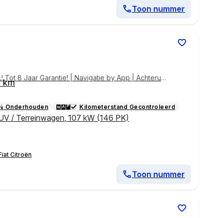
Toon nummer
Tot 8 Jaar Garantie! | Navigatie by App | Achteruitr
0 km
 Control | !!
% Onderhouden
Kilometerstand Gecontroleerd
UV / Terreinwagen
,
107 kW (146 PK)
iat Citroën
Toon nummer