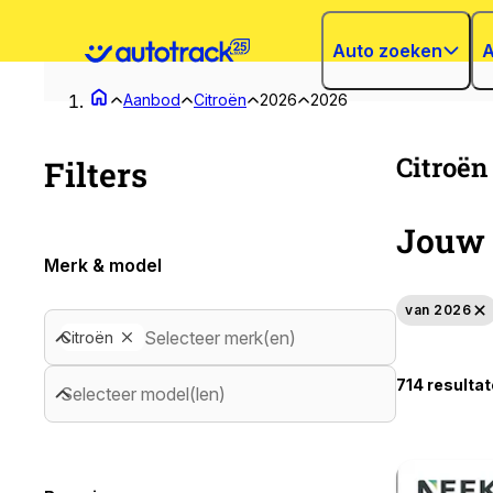
Auto zoeken
A
Aanbod
Citroën
2026
2026
Citroën
Filters
Jouw 
Merk & model
van 2026
Selecteer merk(en)
Citroën
714 resulta
Selecteer model(len)