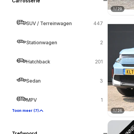
Carrosserie
1
/
29
SUV / Terreinwagen
447
Stationwagen
2
Hatchback
201
Sedan
3
MPV
1
1
/
26
Toon meer (7)
Trefwoord