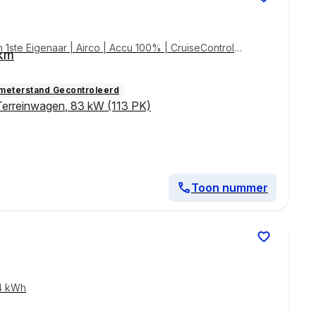
ste Eigenaar | Airco | Accu 100% | CruiseControl |
 km
ometerstand Gecontroleerd
Terreinwagen
,
83 kW (113 PK)
Toon nummer
44 kWh