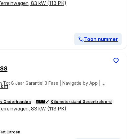
Terreinwagen
,
83 kW (113 PK)
Toon nummer
oss
Tot 8 Jaar Garantie! 3 Fase | Navigatie by App | A
 km
 Climate Control | !!
% Onderhouden
Kilometerstand Gecontroleerd
Terreinwagen
,
83 kW (113 PK)
iat Citroën