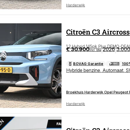
Harderwijk
Citroën
C3 Aircross
1.2 Hybrid 145pk Plus DEMO-DEAL! 
€ 30.900
2026
3.00
|
|
incl. btw
ijcamera | Climate Control | Cruise
BOVAG Garantie
100
Hybride benzine
,
Automaat
,
S
Broekhuis Harderwijk Opel Peugeot F
Harderwijk