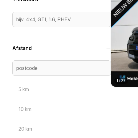
Afstand
1
/
27
5 km
10 km
20 km