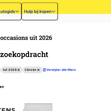
utogids
Hulp bij kopen
 occasions uit 2026
zoekopdracht
tot 2026
Citroën
Verwijder alle filters
ten