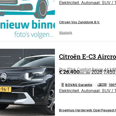
Elektriciteit
,
Automaat
,
SUV / 
Citroën Vos Zanddonk B.V.
Waalwijk
Citroën
E-C3 Aircr
Plus 113pk Comfort Range 44 kWh 
€ 26.400
2026
7.450
|
|
incl. btw
chteruitrijcamera | Cruise Control |
BOVAG Garantie
100
Elektriciteit
,
Automaat
,
SUV / 
Broekhuis Harderwijk Opel Peugeot F