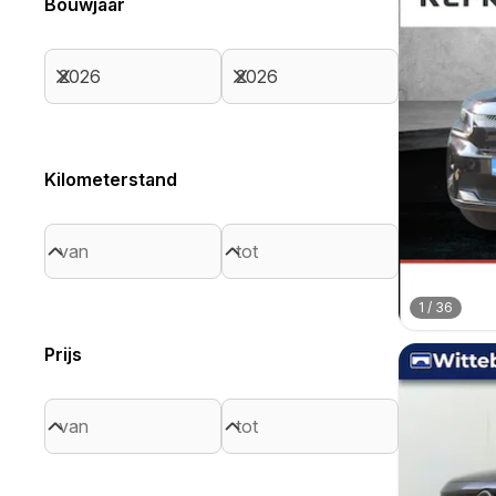
Bouwjaar
Kilometerstand
1
/
36
Prijs