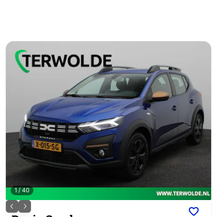
1
/
40