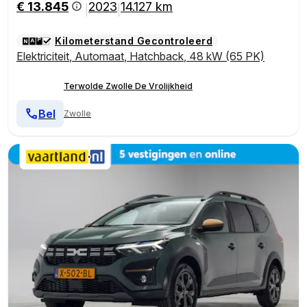
€ 13.845
2023
14.127 km
|
|
Kilometerstand Gecontroleerd
Elektriciteit
,
Automaat
,
Hatchback
,
48 kW (65 PK)
Terwolde Zwolle De Vrolijkheid
Bel
Zwolle