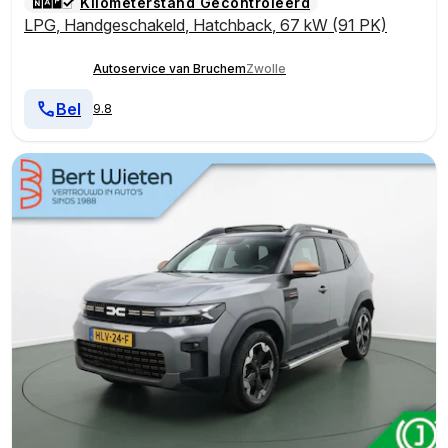
Kilometerstand Gecontroleerd
LPG
,
Handgeschakeld
,
Hatchback
,
67 kW (91 PK)
Autoservice van Bruchem
Zwolle
Bel
9.8