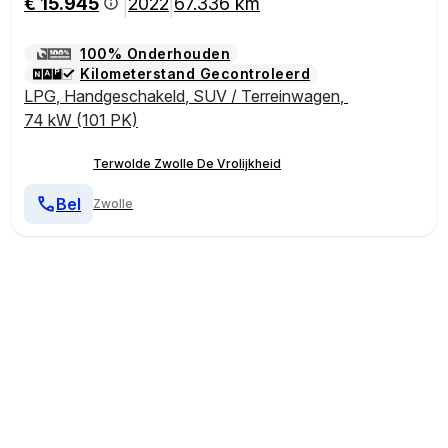
€ 15.945
2022
67.336 km
|
|
100% Onderhouden
Kilometerstand Gecontroleerd
LPG
,
Handgeschakeld
,
SUV / Terreinwagen
,
74 kW (101 PK)
Terwolde Zwolle De Vrolijkheid
Bel
Zwolle