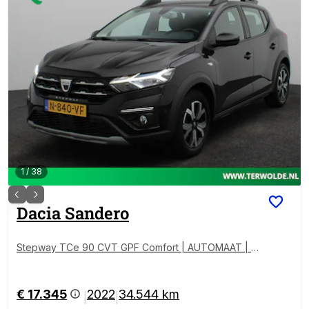
1
/
38
Dacia
Sandero
Stepway TCe 90 CVT GPF Comfort | AUTOMAAT | N
avigatie | Parkeercamera |
€ 17.345
2022
34.544 km
|
|