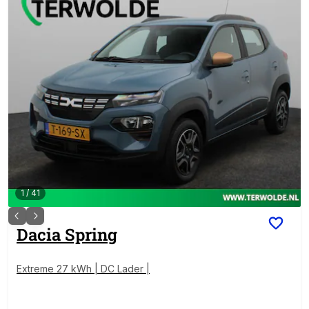
1
/
41
Dacia
Spring
Extreme 27 kWh | DC Lader |