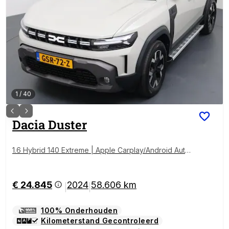
1
/
40
Dacia
Duster
1.6 Hybrid 140 Extreme | Apple Carplay/Android Auto
| 360 Camera | Sidesteps |
€ 24.845
2024
58.606 km
|
|
100% Onderhouden
Kilometerstand Gecontroleerd