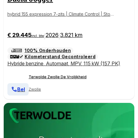
hybrid 155 expression 7-zits | Climate Control | Stoel
verw. |
€ 29.445
2026
3.821 km
|
|
incl. btw
100% Onderhouden
Kilometerstand Gecontroleerd
Hybride benzine
,
Automaat
,
MPV
,
115 kW (157 PK)
Terwolde Zwolle De Vrolijkheid
Bel
Zwolle