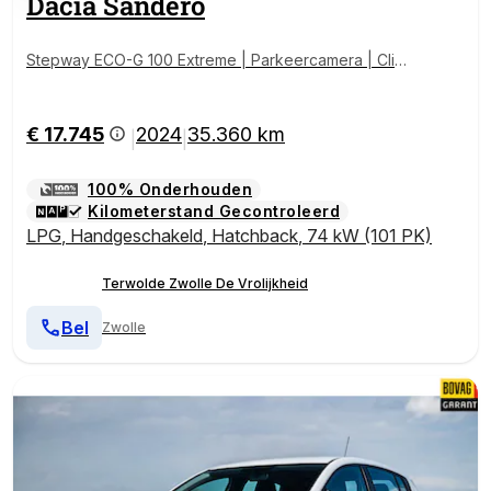
Dacia
Sandero
Stepway ECO-G 100 Extreme | Parkeercamera | Clim
ate Control | Keyless Entry |
€ 17.745
2024
35.360 km
|
|
100% Onderhouden
Kilometerstand Gecontroleerd
LPG
,
Handgeschakeld
,
Hatchback
,
74 kW (101 PK)
Terwolde Zwolle De Vrolijkheid
Bel
Zwolle