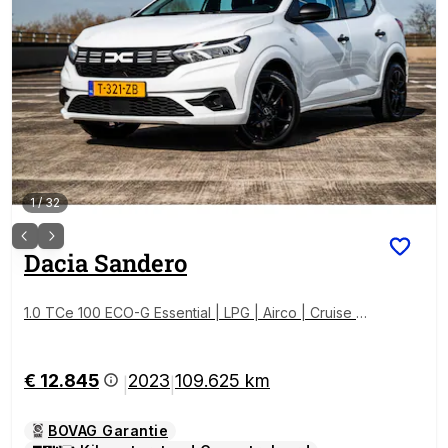
1
/
32
Dacia
Sandero
1.0 TCe 100 ECO-G Essential | LPG | Airco | Cruise Co
ntrol | Centrale Deurvergrendeling | Elektrische Ram
en |
€ 12.845
2023
109.625 km
|
|
BOVAG Garantie