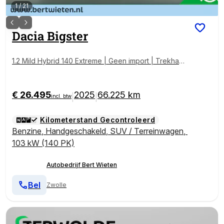
1
/
21
Dacia
Bigster
1.2 Mild Hybrid 140 Extreme | Geen import | Trekhaak
| Camera | Panoramdak
€ 26.495
2025
66.225 km
|
|
incl. btw
Kilometerstand Gecontroleerd
Benzine
,
Handgeschakeld
,
SUV / Terreinwagen
,
103 kW (140 PK)
Autobedrijf Bert Wieten
Bel
Zwolle