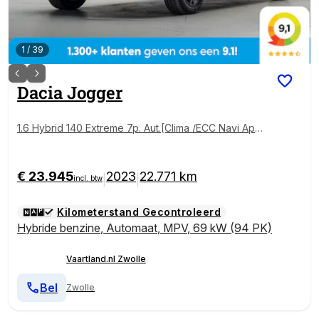
1
/
39
Dacia
Jogger
1.6 Hybrid 140 Extreme 7p. Aut.[Clima /ECC Navi Appl
e /Android PDC Camera ]
€ 23.945
2023
22.771 km
|
|
incl. btw
Kilometerstand Gecontroleerd
Hybride benzine
,
Automaat
,
MPV
,
69 kW (94 PK)
Vaartland.nl Zwolle
Bel
Zwolle