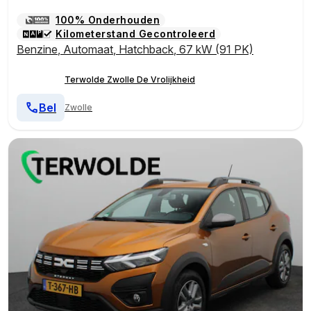
100% Onderhouden
Kilometerstand Gecontroleerd
Benzine
,
Automaat
,
Hatchback
,
67 kW (91 PK)
Terwolde Zwolle De Vrolijkheid
Bel
Zwolle