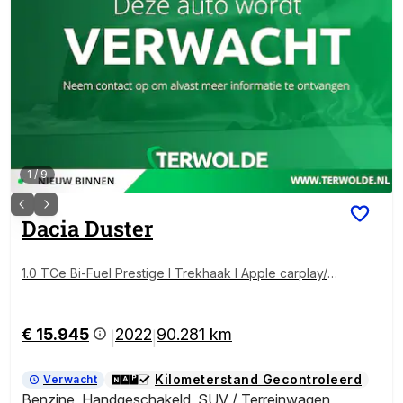
1
/
9
Dacia
Duster
1.0 TCe Bi-Fuel Prestige l Trekhaak l Apple carplay/A
ndroid auto l Climate
€ 15.945
2022
90.281 km
|
|
Kilometerstand Gecontroleerd
Verwacht
Benzine
,
Handgeschakeld
,
SUV / Terreinwagen
,