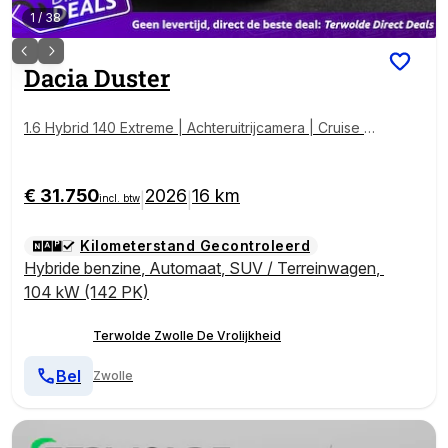
1
/
38
Dacia
Duster
1.6 Hybrid 140 Extreme | Achteruitrijcamera | Cruise C
ontrol | Dacia Handsfree card
€ 31.750
2026
16 km
|
|
incl. btw
Kilometerstand Gecontroleerd
Hybride benzine
,
Automaat
,
SUV / Terreinwagen
,
104 kW (142 PK)
Terwolde Zwolle De Vrolijkheid
Bel
Zwolle