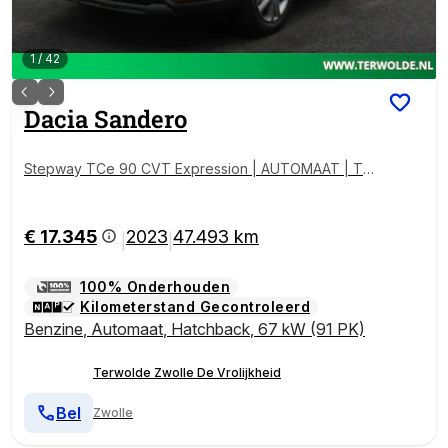
1
/
42
Dacia
Sandero
Stepway TCe 90 CVT Expression | AUTOMAAT | Tre
khaak | Keyless Entry |
€ 17.345
2023
47.493 km
|
|
100% Onderhouden
Kilometerstand Gecontroleerd
Benzine
,
Automaat
,
Hatchback
,
67 kW (91 PK)
Terwolde Zwolle De Vrolijkheid
Bel
Zwolle