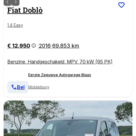
Fiat
Doblò
1.4 Easy
€ 12.950
2016
69.853 km
|
|
Benzine
,
Handgeschakeld
,
MPV
,
70 kW (95 PK)
Eerste Zeeuwse Autogarage Blaas
Bel
Middelburg