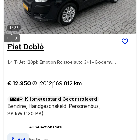
1
/
22
Fiat
Doblò
1.4 T-Jet 120pk Emotion Rolstoelauto 3+1 - Bodemver
laging - Luxe uitvoering - Rolstoelvervoer
€ 12.950
2012
169.812 km
|
|
Kilometerstand Gecontroleerd
Benzine
,
Handgeschakeld
,
Personenbus
,
88 kW (120 PK)
All Selection Cars
Bel
Eindhoven