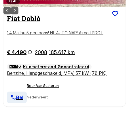
1
/
40
Fiat
Doblò
1.4 Malibu 5 persoons! NL AUTO NAP! Airco l PDC l 2
x schuifdeur l Elek pakket! TOPSTAAT l Goed onder
houden!
€ 4.490
2008
185.617 km
|
|
Kilometerstand Gecontroleerd
Benzine
,
Handgeschakeld
,
MPV
,
57 kW (78 PK)
Beer Van Susteren
Bel
Nederweert