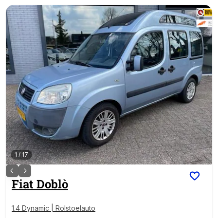
1
/
17
Fiat
Doblò
1.4 Dynamic | Rolstoelauto