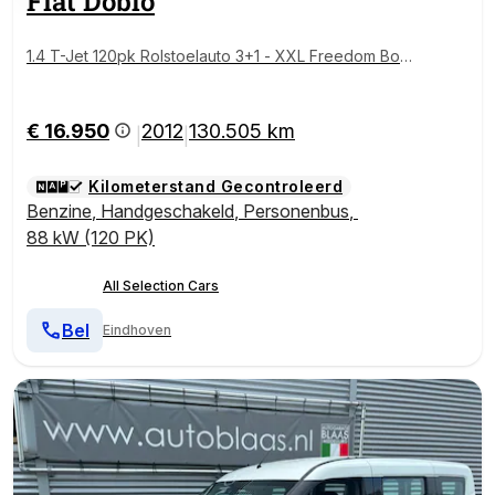
Fiat
Doblò
1.4 T-Jet 120pk Rolstoelauto 3+1 - XXL Freedom Bod
emverlaging (160 Cm Binnen hoogte) - Rolstoelvervo
er
€ 16.950
2012
130.505 km
|
|
Kilometerstand Gecontroleerd
Benzine
,
Handgeschakeld
,
Personenbus
,
88 kW (120 PK)
All Selection Cars
Bel
Eindhoven