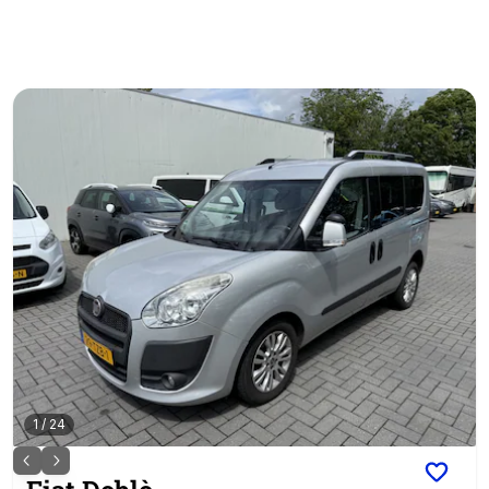
1
/
24