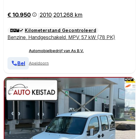
€ 10.950
2010
201.268 km
|
|
Kilometerstand Gecontroleerd
Benzine
,
Handgeschakeld
,
MPV
,
57 kW (78 PK)
Automobielbedrijf van As B.V.
Bel
Apeldoorn