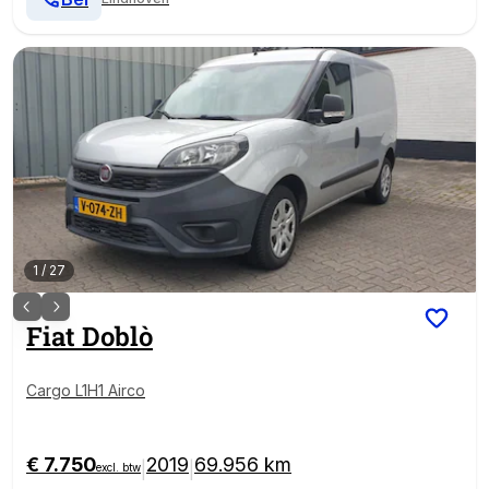
1
/
27
Fiat
Doblò
Cargo L1H1 Airco
€ 7.750
2019
69.956 km
|
|
excl. btw