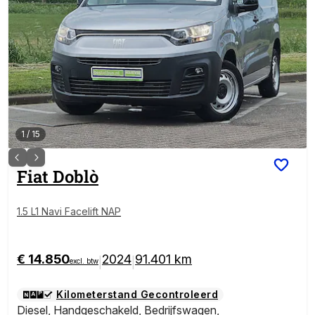
1
/
15
Fiat
Doblò
1.5 L1 Navi Facelift NAP
€ 14.850
2024
91.401 km
|
|
excl. btw
Kilometerstand Gecontroleerd
Diesel
,
Handgeschakeld
,
Bedrijfswagen
,