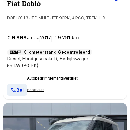
Fiat
Doblò
DOBLO' 1.3 JTD MULTIJET 90PK, AIRCO, TREKH., BL
UET.
€ 9.999
2017
159.291 km
|
|
excl. btw
Kilometerstand Gecontroleerd
Diesel
,
Handgeschakeld
,
Bedrijfswagen
,
59 kW (80 PK)
Autobedrijf Niemantsverdriet
Bel
Poortvliet