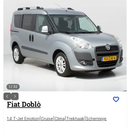
1
/
32
Fiat
Doblò
1.4 T-Jet Emotion|Cruise|Clima|Trekhaak|Schermpje