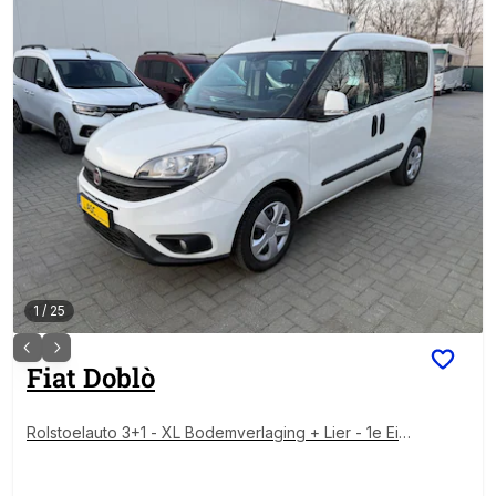
1
/
25
Fiat
Doblò
Rolstoelauto 3+1 - XL Bodemverlaging + Lier - 1e Eig
enaar - Rolstoelvervoer