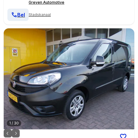
Greven Automotive
Bel
Stadskanaal
1
/
30