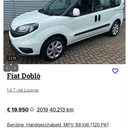
1
/
11
Fiat
Doblò
1.4 T-Jet Lounge
€ 19.950
2019
40.213 km
|
|
Benzine
,
Handgeschakeld
,
MPV
,
88 kW (120 PK)