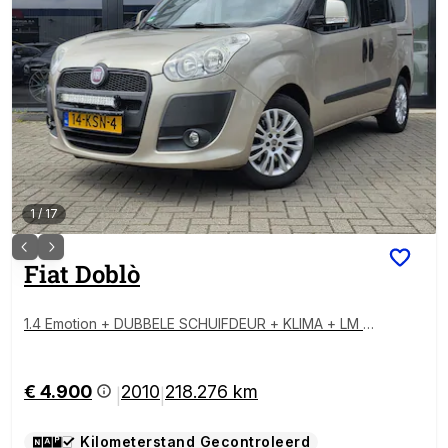
1
/
17
Fiat
Doblò
1.4 Emotion + DUBBELE SCHUIFDEUR + KLIMA + LM V
ELGEN + CRUISE + LEDER PAKKET
€ 4.900
2010
218.276 km
|
|
Kilometerstand Gecontroleerd