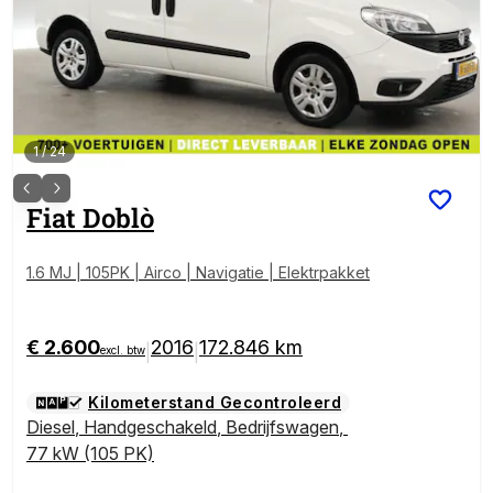
1
/
24
Fiat
Doblò
1.6 MJ | 105PK | Airco | Navigatie | Elektrpakket
€ 2.600
2016
172.846 km
|
|
excl. btw
Kilometerstand Gecontroleerd
Diesel
,
Handgeschakeld
,
Bedrijfswagen
,
77 kW (105 PK)