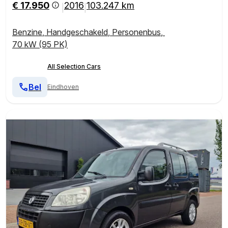
€ 17.950
2016
103.247 km
|
|
Benzine
,
Handgeschakeld
,
Personenbus
,
70 kW (95 PK)
All Selection Cars
Bel
Eindhoven