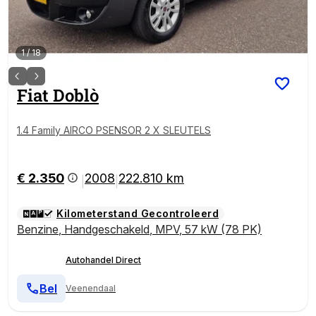
1
/
18
Fiat
Doblò
1.4 Family AIRCO PSENSOR 2 X SLEUTELS
€ 2.350
2008
222.810 km
|
|
Kilometerstand Gecontroleerd
Benzine
,
Handgeschakeld
,
MPV
,
57 kW (78 PK)
Autohandel Direct
Bel
Veenendaal