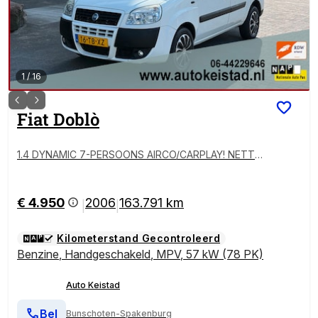
1
/
16
Fiat
Doblò
1.4 DYNAMIC 7-PERSOONS AIRCO/CARPLAY! NETTE
STAAT!
€ 4.950
2006
163.791 km
|
|
Kilometerstand Gecontroleerd
Benzine
,
Handgeschakeld
,
MPV
,
57 kW (78 PK)
Auto Keistad
Bel
Bunschoten-Spakenburg