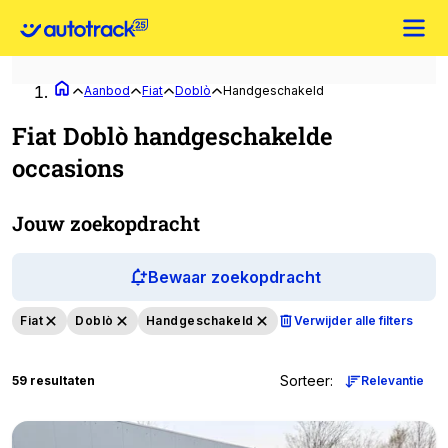
Aanbod
Fiat
Doblò
Handgeschakeld
Fiat Doblò handgeschakelde
occasions
Jouw zoekopdracht
Bewaar zoekopdracht
Fiat
Doblò
Handgeschakeld
Verwijder alle filters
Sorteer
:
59 resultaten
Relevantie