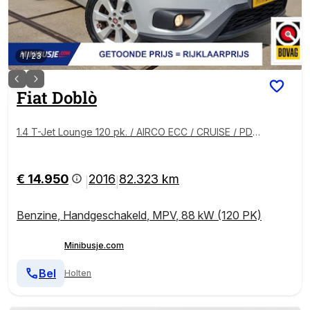
1
/
23
Fiat
Doblò
1.4 T-Jet Lounge 120 pk. / AIRCO ECC / CRUISE / PDC
/ STOELVERWARMING
€ 14.950
2016
82.323 km
|
|
Benzine
,
Handgeschakeld
,
MPV
,
88 kW (120 PK)
Minibusje.com
Bel
Holten