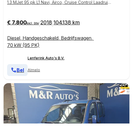
1.3 MJet 95 pk L1 Navi, Airco, Cruise Control Laadruim
te Pakket, PDC achter, 3-Zits
€ 7.800
2018
104.138 km
|
|
excl. btw
Diesel
,
Handgeschakeld
,
Bedrijfswagen
,
70 kW (95 PK)
Lenferink Auto's B.V.
Bel
Almelo