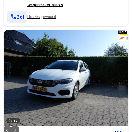
Wagenmaker Auto's
Bel
Heerhugowaard
1
/
32