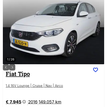
1
/
26
Fiat
Tipo
1.4 16V Lounge | Cruise | Nav | Airco
€ 7.945
2016
149.057 km
|
|