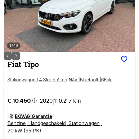
1
/
19
Fiat
Tipo
Stationwagon 1.4 Street Airco|NAVI|Bluetooth|6Bak
€ 10.450
2020
110.217 km
|
|
BOVAG Garantie
Benzine
,
Handgeschakeld
,
Stationwagen
,
70 kW (95 PK)