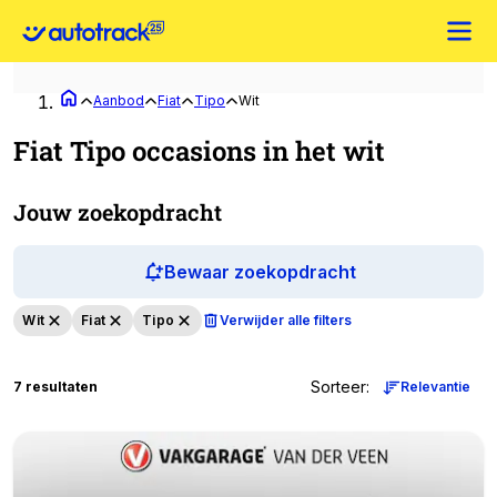
Aanbod
Fiat
Tipo
Wit
Fiat Tipo occasions in het wit
Jouw zoekopdracht
Bewaar zoekopdracht
Wit
Fiat
Tipo
Verwijder alle filters
Sorteer
:
7 resultaten
Relevantie