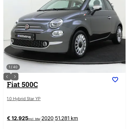
1
/
40
Fiat
500C
1.0 Hybrid Star YP
€ 12.925
2020
51.281 km
|
|
incl. btw