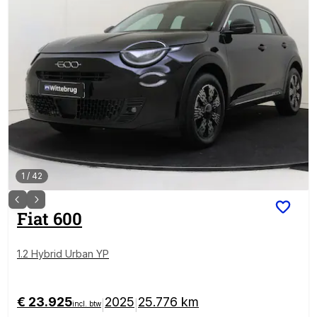
1
/
42
Fiat
600
1.2 Hybrid Urban YP
€ 23.925
2025
25.776 km
|
|
incl. btw