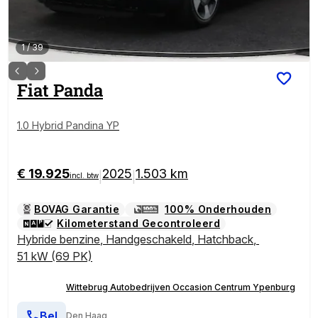
1
/
39
Fiat
Panda
1.0 Hybrid Pandina YP
€ 19.925
2025
1.503 km
|
|
incl. btw
BOVAG Garantie
100% Onderhouden
Kilometerstand Gecontroleerd
Hybride benzine
,
Handgeschakeld
,
Hatchback
,
51 kW (69 PK)
Wittebrug Autobedrijven Occasion Centrum Ypenburg
Bel
Den Haag