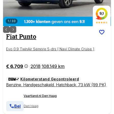
1
/
33
Fiat
Punto
Evo 0.9 TwinAir Sempre 5-drs [ Navi Climate Cruise ]
€ 6.709
2018
108.149 km
|
|
Kilometerstand Gecontroleerd
Benzine
,
Handgeschakeld
,
Hatchback
,
73 kW (99 PK)
Vaartland.nl Den Haag
Bel
Den Haag