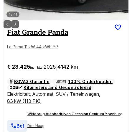
1
/
41
Fiat
Grande Panda
La Prima 11 kW 44 kWh YP
€ 23.425
2025
4.142 km
|
|
incl. btw
BOVAG Garantie
100% Onderhouden
Kilometerstand Gecontroleerd
Elektriciteit
,
Automaat
,
SUV / Terreinwagen
,
83 kW (113 PK)
Wittebrug Autobedrijven Occasion Centrum Ypenburg
Bel
Den Haag