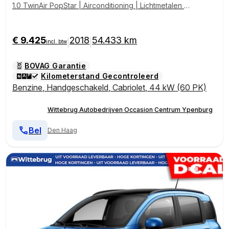
1.0 TwinAir PopStar | Airconditioning | Lichtmetalen V
elgen | YP
€ 9.425
2018
54.433 km
|
|
incl. btw
BOVAG Garantie
Kilometerstand Gecontroleerd
Benzine
,
Handgeschakeld
,
Cabriolet
,
44 kW (60 PK)
Wittebrug Autobedrijven Occasion Centrum Ypenburg
Bel
Den Haag