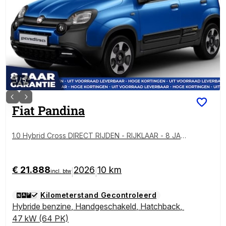
1
/
5
Fiat
Pandina
1.0 Hybrid Cross DIRECT RIJDEN - RIJKLAAR - 8 JAAR
GARANTIE
€ 21.888
2026
10 km
|
|
incl. btw
Kilometerstand Gecontroleerd
Hybride benzine
,
Handgeschakeld
,
Hatchback
,
47 kW (64 PK)