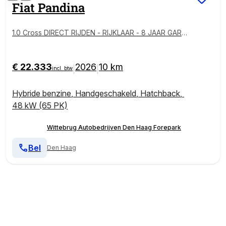
Fiat
Pandina
1.0 Cross DIRECT RIJDEN - RIJKLAAR - 8 JAAR GARA
NTIE
€ 22.333
2026
10 km
|
|
incl. btw
Hybride benzine
,
Handgeschakeld
,
Hatchback
,
48 kW (65 PK)
Wittebrug Autobedrijven Den Haag Forepark
Bel
Den Haag