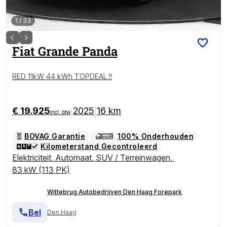
1
/
33
Fiat
Grande Panda
RED 11kW 44 kWh TOPDEAL !!
€ 19.925
2025
16 km
|
|
incl. btw
BOVAG Garantie
100% Onderhouden
Kilometerstand Gecontroleerd
Elektriciteit
,
Automaat
,
SUV / Terreinwagen
,
83 kW (113 PK)
Wittebrug Autobedrijven Den Haag Forepark
Bel
Den Haag