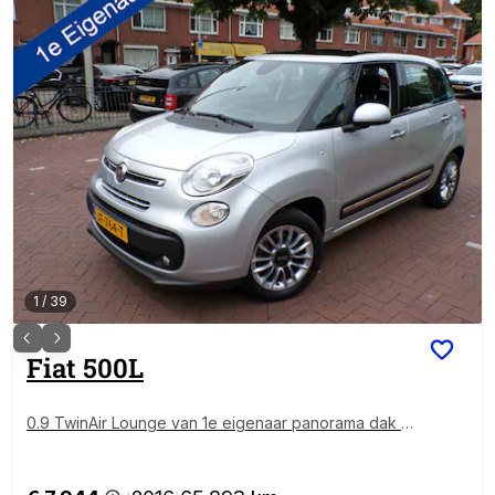
1
/
39
Fiat
500L
0.9 TwinAir Lounge van 1e eigenaar panorama dak n.
a.p