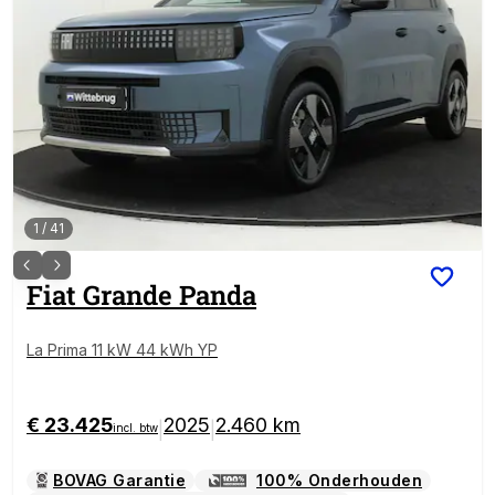
1
/
41
Fiat
Grande Panda
La Prima 11 kW 44 kWh YP
€ 23.425
2025
2.460 km
|
|
incl. btw
BOVAG Garantie
100% Onderhouden