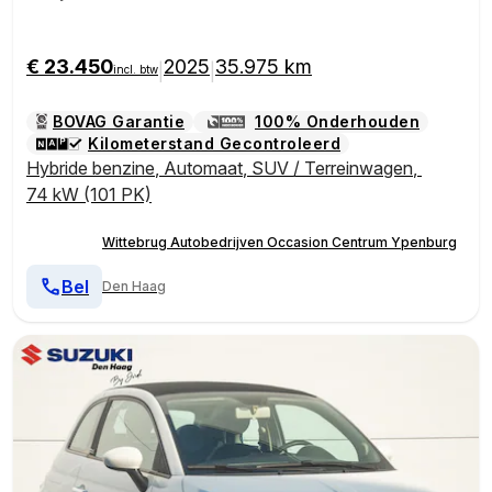
€ 23.450
2025
35.975 km
|
|
incl. btw
BOVAG Garantie
100% Onderhouden
Kilometerstand Gecontroleerd
Hybride benzine
,
Automaat
,
SUV / Terreinwagen
,
74 kW (101 PK)
Wittebrug Autobedrijven Occasion Centrum Ypenburg
Bel
Den Haag