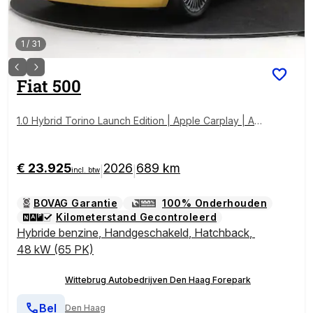
1
/
31
Fiat
500
1.0 Hybrid Torino Launch Edition | Apple Carplay | An
droid auto |
€ 23.925
2026
689 km
|
|
incl. btw
BOVAG Garantie
100% Onderhouden
Kilometerstand Gecontroleerd
Hybride benzine
,
Handgeschakeld
,
Hatchback
,
48 kW (65 PK)
Wittebrug Autobedrijven Den Haag Forepark
Bel
Den Haag