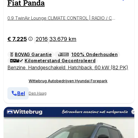
Fiat
Panda
0.9 TwinAir Lounge CLIMATE CONTROL | RADIO / CD
| ELEKTRISCHE RAMEN
€ 7.225
2016
33.679 km
|
|
BOVAG Garantie
100% Onderhouden
Kilometerstand Gecontroleerd
Benzine
,
Handgeschakeld
,
Hatchback
,
60 kW (82 PK)
Wittebrug Autobedrijven Hyundai Forepark
Bel
Den Haag