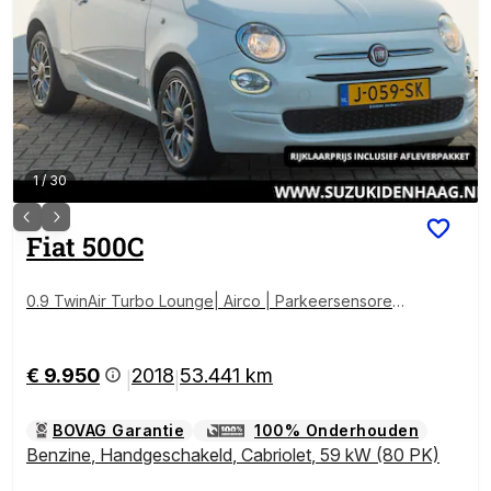
1
/
30
Fiat
500C
0.9 TwinAir Turbo Lounge| Airco | Parkeersensoren |
Bluetooth | Elektrisch vouwdak
€ 9.950
2018
53.441 km
|
|
BOVAG Garantie
100% Onderhouden
Benzine
,
Handgeschakeld
,
Cabriolet
,
59 kW (80 PK)