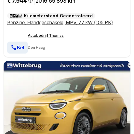
€ 7.944
2016
65.893 km
|
|
Kilometerstand Gecontroleerd
Benzine
,
Handgeschakeld
,
MPV
,
77 kW (105 PK)
Autobedrijf Thomas
Bel
Den Haag