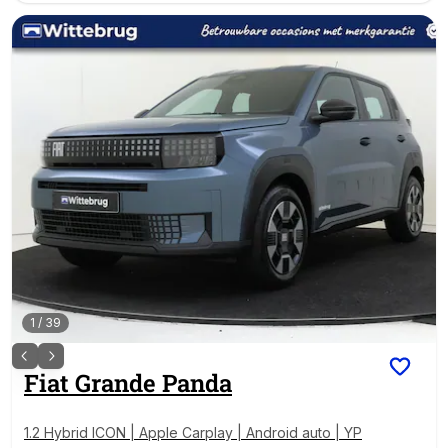
1
/
39
Fiat
Grande Panda
1.2 Hybrid ICON | Apple Carplay | Android auto | YP