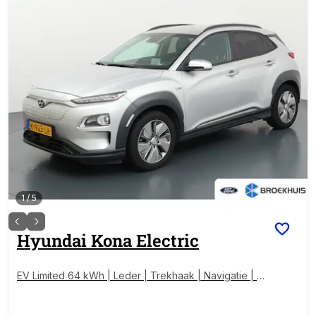
1
/
5
Hyundai
Kona Electric
EV Limited 64 kWh | Leder | Trekhaak | Navigatie | S
toelverwarming | Elek. Stoelen | Stoelverwarming | St
oelventilatie | Head-Up | Keyless | Camera