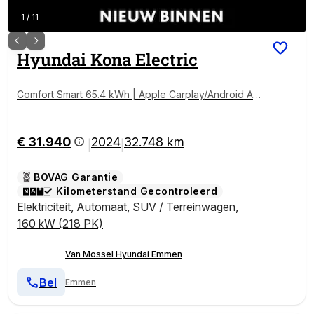
1
/
11
Hyundai
Kona Electric
Comfort Smart 65.4 kWh | Apple Carplay/Android Aut
o | Navigatie | Achteruitrijcamera | Airco | Cruise cont
rol adaptief |
€ 31.940
2024
32.748 km
|
|
BOVAG Garantie
Kilometerstand Gecontroleerd
Elektriciteit
,
Automaat
,
SUV / Terreinwagen
,
160 kW (218 PK)
Van Mossel Hyundai Emmen
Bel
Emmen