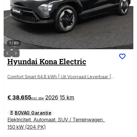
1
/
80
Hyundai
Kona Electric
Comfort Smart 64.8 kWh | Uit Voorraad Leverbaar | A
pple Carplay/Android Auto | Dodehoek Detectie | Lo
ng Range | Achterklep Elektrisch | Stoelverwarming |
Stuurwielverwarming |
€ 38.655
2026
15 km
|
|
incl. btw
BOVAG Garantie
Elektriciteit
,
Automaat
,
SUV / Terreinwagen
,
150 kW (204 PK)