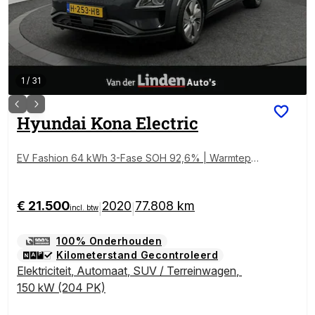
1
/
31
Hyundai
Kona Electric
EV Fashion 64 kWh 3-Fase SOH 92,6% | Warmtepo
mp | Camera | Navigatie | Head-Up Display
€ 21.500
2020
77.808 km
|
|
incl. btw
100% Onderhouden
Kilometerstand Gecontroleerd
Elektriciteit
,
Automaat
,
SUV / Terreinwagen
,
150 kW (204 PK)