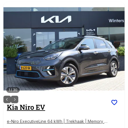
1
/
30
Kia
Niro EV
e-Niro ExecutiveLine 64 kWh | Trekhaak | Memory |
Stoelventilatie | Kantel/Schuifdak | Tot 10Jr Kia-Gara