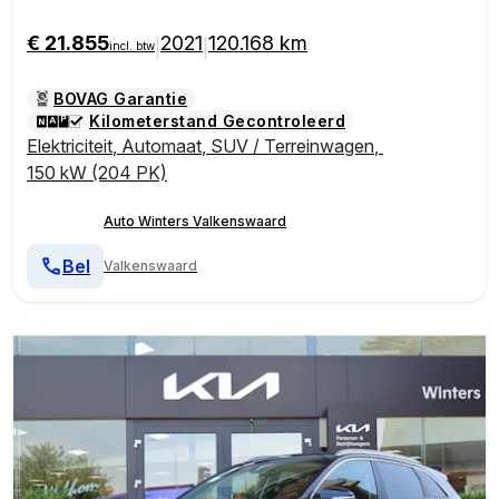
| Tot 10Jr. Kia-Garantie |
€ 21.855
2021
120.168 km
|
|
incl. btw
BOVAG Garantie
Kilometerstand Gecontroleerd
Elektriciteit
,
Automaat
,
SUV / Terreinwagen
,
150 kW (204 PK)
Auto Winters Valkenswaard
Bel
Valkenswaard