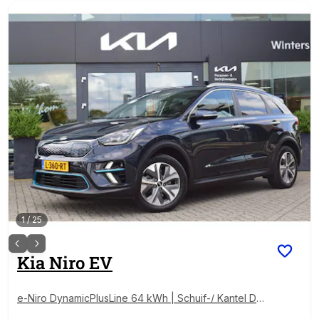
1
/
25
Kia
Niro EV
e-Niro DynamicPlusLine 64 kWh | Schuif-/ Kantel Dak
| Stoel + Stuurverwarming | Adaptieve Cruise Control