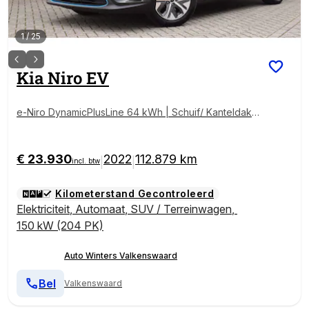
1
/
25
Kia
Niro EV
e-Niro DynamicPlusLine 64 kWh | Schuif/ Kanteldak |
Stoel/Stuurverwarming | Leder | Parkeersensoren |T
ot 10Jr. Kia-Garantie |
€ 23.930
2022
112.879 km
|
|
incl. btw
Kilometerstand Gecontroleerd
Elektriciteit
,
Automaat
,
SUV / Terreinwagen
,
150 kW (204 PK)
Auto Winters Valkenswaard
Bel
Valkenswaard