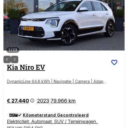
1
/
23
Kia
Niro EV
DynamicLine 64.8 kWh | Navigatie | Camera | Adapti
eve Cruise Control | Tot 10Jr. Kia-Garantie
€ 27.440
2023
79.966 km
|
|
Kilometerstand Gecontroleerd
Elektriciteit
,
Automaat
,
SUV / Terreinwagen
,