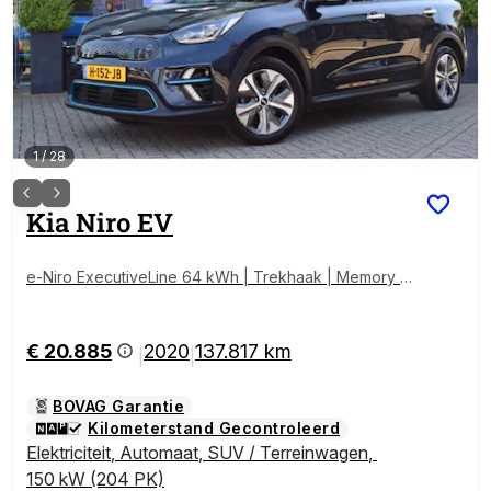
1
/
28
Kia
Niro EV
e-Niro ExecutiveLine 64 kWh | Trekhaak | Memory |
Camera | Lederen bekleding | Stoel/Stuurverw | Tot
10Jr. Garantie
€ 20.885
2020
137.817 km
|
|
BOVAG Garantie
Kilometerstand Gecontroleerd
Elektriciteit
,
Automaat
,
SUV / Terreinwagen
,
150 kW (204 PK)