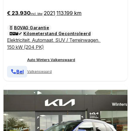
ntie
€ 23.930
2021
113.199 km
|
|
incl. btw
BOVAG Garantie
Kilometerstand Gecontroleerd
Elektriciteit
,
Automaat
,
SUV / Terreinwagen
,
150 kW (204 PK)
Auto Winters Valkenswaard
Bel
Valkenswaard