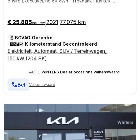
e-Niro ExecutiveLine 64 kWh | Trekhaak | Kantel/ Sc
huifdak | Memory | Stoelventilatie | Tot 10Jr. Kia-Gara
ntie |
€ 25.885
2021
77.075 km
|
|
incl. btw
BOVAG Garantie
Kilometerstand Gecontroleerd
Elektriciteit
,
Automaat
,
SUV / Terreinwagen
,
150 kW (204 PK)
AUTO WINTERS Dealer occasions Valkenswaard
Bel
Valkenswaard