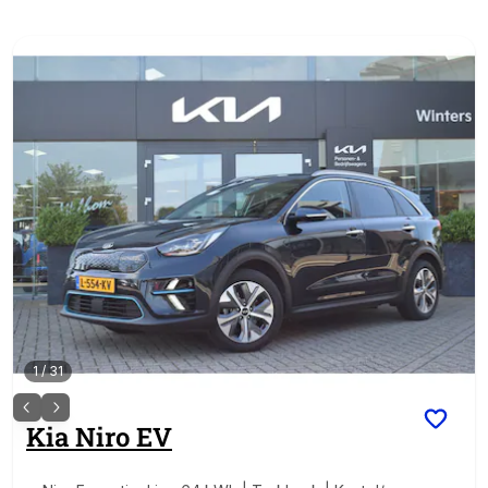
1
/
31
Kia
Niro EV