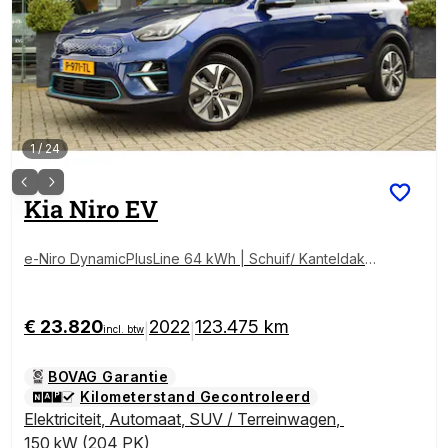
1
/
24
Kia
Niro EV
e-Niro DynamicPlusLine 64 kWh | Schuif/ Kanteldak |
Stoel/Stuurverwarming | Leder | Tot 10Jr. Kia-Garanti
e |
€ 23.820
2022
123.475 km
|
|
incl. btw
BOVAG Garantie
Kilometerstand Gecontroleerd
Elektriciteit
,
Automaat
,
SUV / Terreinwagen
,
150 kW (204 PK)