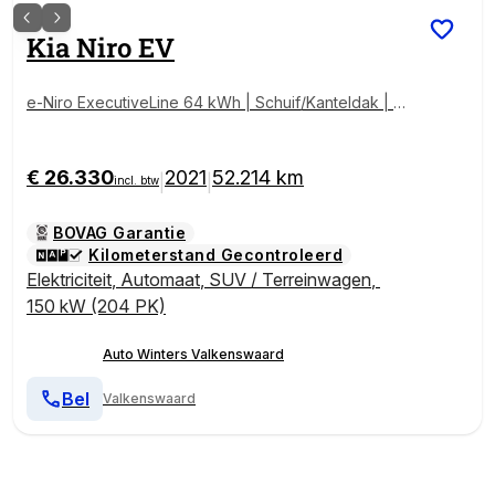
Kia
Niro EV
e-Niro ExecutiveLine 64 kWh | Schuif/Kanteldak | M
emory | Stoelventilatie | Adaptieve Cruise | JBL-Audi
o | Tot 10jr.Garantie
€ 26.330
2021
52.214 km
|
|
incl. btw
BOVAG Garantie
Kilometerstand Gecontroleerd
Elektriciteit
,
Automaat
,
SUV / Terreinwagen
,
150 kW (204 PK)
Auto Winters Valkenswaard
Bel
Valkenswaard