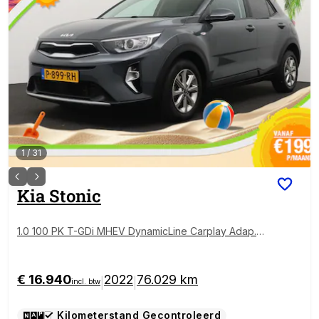
1
/
31
Kia
Stonic
1.0 100 PK T-GDi MHEV DynamicLine Carplay Adap.Cr
uise LED
€ 16.940
2022
76.029 km
|
|
incl. btw
Kilometerstand Gecontroleerd