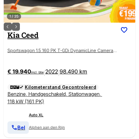
1
/
35
Kia
Ceed
Sportswagon 1.5 160 PK T-GDi DynamicLine Camera
Trekhaak 17'LMV
€ 19.940
2022
98.490 km
|
|
incl. btw
Kilometerstand Gecontroleerd
Benzine
,
Handgeschakeld
,
Stationwagen
,
118 kW (161 PK)
Auto XL
Bel
Alphen aan den Rijn