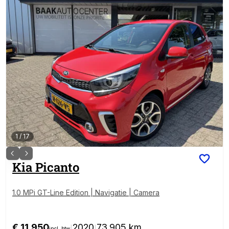
1
/
17
Kia
Picanto
1.0 MPi GT-Line Edition | Navigatie | Camera
€ 11.950
2020
73.905 km
incl. btw