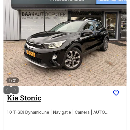
1
/
21
Kia
Stonic
1.0 T-GDi DynamicLine | Navigatie | Camera | AUTOM
AAT