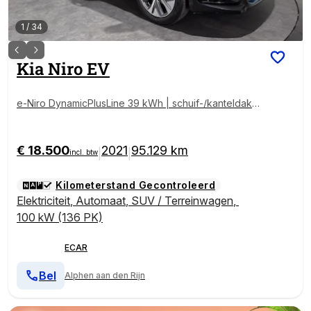
1
/
34
Kia
Niro EV
e-Niro DynamicPlusLine 39 kWh | schuif-/kanteldak |
navigatie
€ 18.500
2021
95.129 km
|
|
incl. btw
Kilometerstand Gecontroleerd
Elektriciteit
,
Automaat
,
SUV / Terreinwagen
,
100 kW (136 PK)
ECAR
Bel
Alphen aan den Rijn