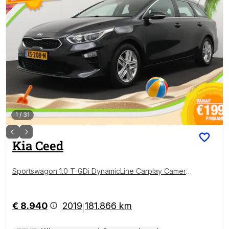
1
/
31
Kia
Ceed
Sportswagon 1.0 T-GDi DynamicLine Carplay Camera
Cruise
€ 8.940
2019
181.866 km
|
|