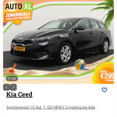
1
/
33
Kia
Ceed
Sportswagon 1.0 Aut. T-GDi MHEV DynamicLine Adap
t.Cruise Camera