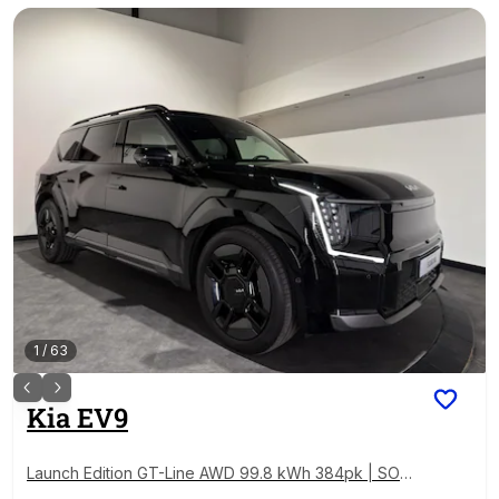
1
/
63
Kia
EV9
Launch Edition GT-Line AWD 99.8 kWh 384pk | SOH
96,3% | 6-zits | Stoelen verwarmd & gekoeld | Luxe