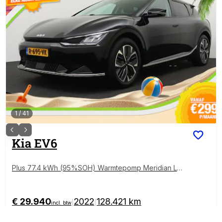
1
/
41
Kia
EV6
Plus 77.4 kWh (95%SOH) Warmtepomp Meridian Led
er Adap.Cruise
€ 29.940
2022
128.421 km
|
|
incl. btw