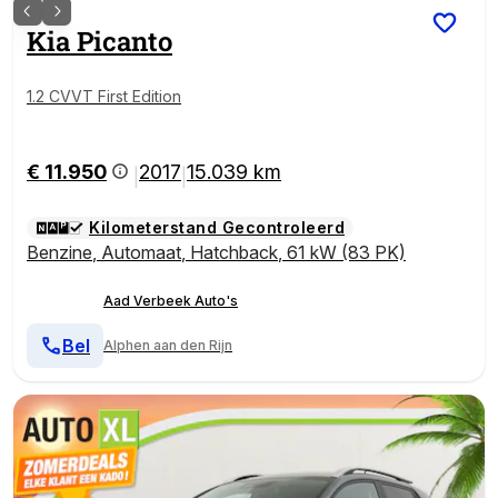
Kia
Picanto
1.2 CVVT First Edition
€ 11.950
2017
15.039 km
|
|
Kilometerstand Gecontroleerd
Benzine
,
Automaat
,
Hatchback
,
61 kW (83 PK)
Aad Verbeek Auto's
Bel
Alphen aan den Rijn