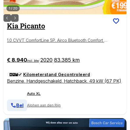
1
/
20
Kia
Picanto
1.0 CVVT ComfortLine 5P. Airco Bluetooth Comfort Pa
ck
€ 8.940
2020
83.385 km
|
|
incl. btw
Kilometerstand Gecontroleerd
Benzine
,
Handgeschakeld
,
Hatchback
,
49 kW (67 PK)
Auto XL
Bel
Alphen aan den Rijn