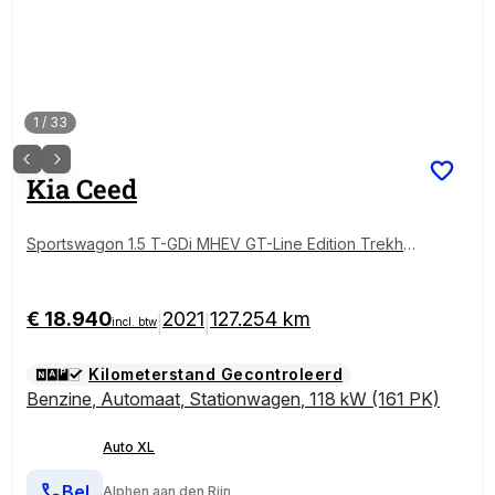
1
/
33
Kia
Ceed
Sportswagon 1.5 T-GDi MHEV GT-Line Edition Trekha
ak Carplay Stoelverw.
€ 18.940
2021
127.254 km
|
|
incl. btw
Kilometerstand Gecontroleerd
Benzine
,
Automaat
,
Stationwagen
,
118 kW (161 PK)
Auto XL
Bel
Alphen aan den Rijn