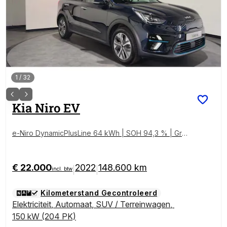
1
/
32
Kia
Niro EV
e-Niro DynamicPlusLine 64 kWh | SOH 94,3 % | Grot
e Accu | Schuif/kanteldak | navigatie
€ 22.000
2022
148.600 km
|
|
incl. btw
Kilometerstand Gecontroleerd
Elektriciteit
,
Automaat
,
SUV / Terreinwagen
,
150 kW (204 PK)