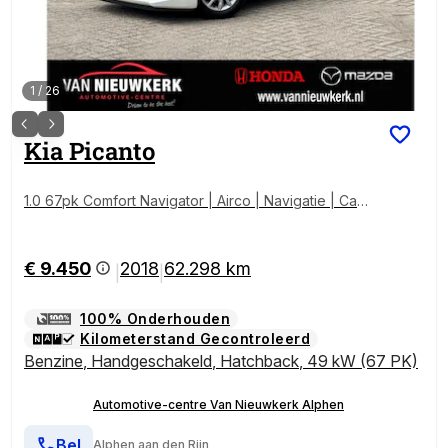
1
/
26
Kia
Picanto
1.0 67pk Comfort Navigator | Airco | Navigatie | Cam
era | NL auto |
€ 9.450
2018
62.298 km
|
|
100% Onderhouden
Kilometerstand Gecontroleerd
Benzine
,
Handgeschakeld
,
Hatchback
,
49 kW (67 PK)
Automotive-centre Van Nieuwkerk Alphen
Bel
Alphen aan den Rijn