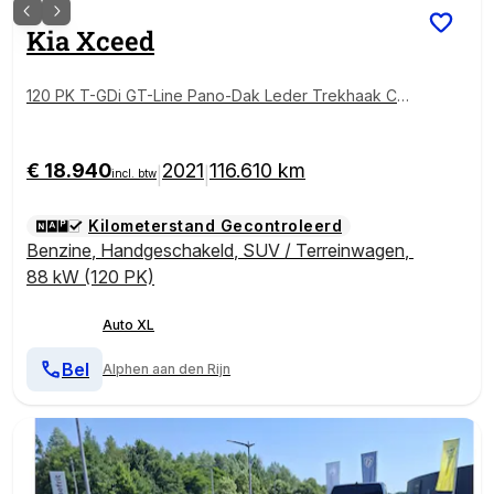
Kia
Xceed
120 PK T-GDi GT-Line Pano-Dak Leder Trekhaak Ca
mera
€ 18.940
2021
116.610 km
|
|
incl. btw
Kilometerstand Gecontroleerd
Benzine
,
Handgeschakeld
,
SUV / Terreinwagen
,
88 kW (120 PK)
Auto XL
Bel
Alphen aan den Rijn