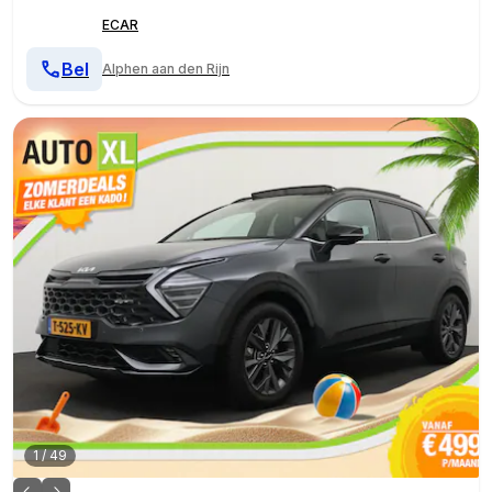
ECAR
Bel
Alphen aan den Rijn
1
/
49