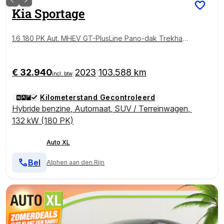
Kia
Sportage
1.6 180 PK Aut. MHEV GT-PlusLine Pano-dak Trekhaa
k Camera
€ 32.940
2023
103.588 km
|
|
incl. btw
Kilometerstand Gecontroleerd
Hybride benzine
,
Automaat
,
SUV / Terreinwagen
,
132 kW (180 PK)
Auto XL
Bel
Alphen aan den Rijn