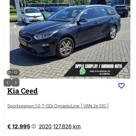
1
/
12
Kia
Ceed
Sportswagon 1.0 T-GDi DynamicLine | VAN 2e EIG |
€ 12.995
2020
127.826 km
|
|