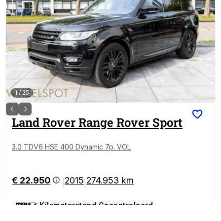
1
/
25
Land Rover
Range Rover Sport
3.0 TDV6 HSE 400 Dynamic 7p. VOL
€ 22.950
2015
274.953 km
|
|
Kilometerstand Gecontroleerd
Diesel
,
Automaat
,
SUV / Terreinwagen
,