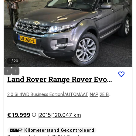
1
/
20
Land Rover
Range Rover Evoque
2.0 Si 4WD Business Edition|AUTOMAAT|NAP|2E EIG|
PANO|LEDER|
€ 19.999
2015
120.047 km
|
|
Kilometerstand Gecontroleerd