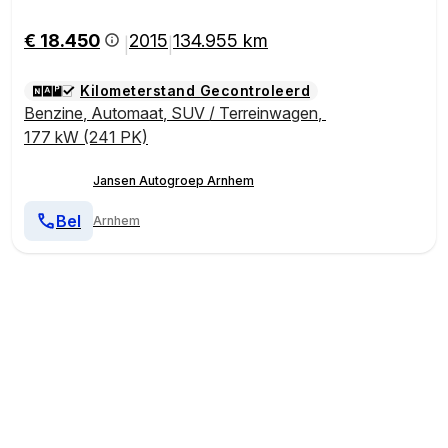
V 19 Inch, Bluetooth, PDC, LKA
€ 18.450
2015
134.955 km
|
|
Kilometerstand Gecontroleerd
Benzine
,
Automaat
,
SUV / Terreinwagen
,
177 kW (241 PK)
Jansen Autogroep Arnhem
Bel
Arnhem