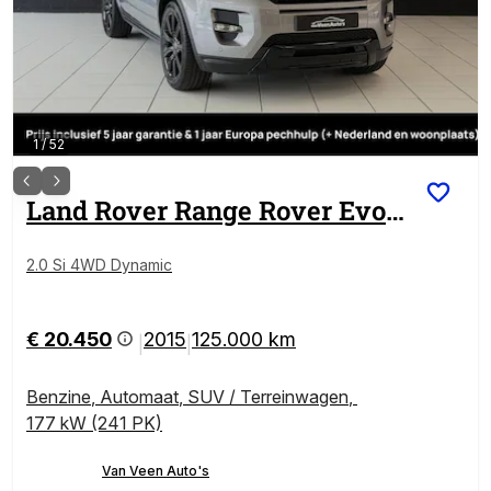
1
/
52
Land Rover
Range Rover Evoque
2.0 Si 4WD Dynamic
€ 20.450
2015
125.000 km
|
|
Benzine
,
Automaat
,
SUV / Terreinwagen
,
177 kW (241 PK)
Van Veen Auto's