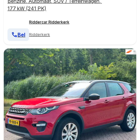
Benzine
,
Automaat
,
SUV / Terreinwagen
,
177 kW (241 PK)
Riddercar Ridderkerk
Bel
Ridderkerk