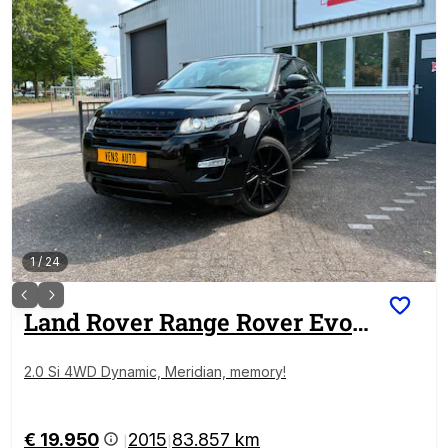
1
/
24
Land Rover
Range Rover Evoque
2.0 Si 4WD Dynamic, Meridian, memory!
€ 19.950
2015
83.857 km
|
|