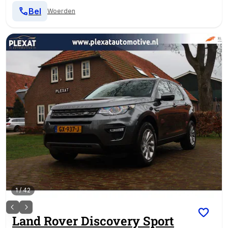
Bel
Woerden
1
/
42
Land Rover
Discovery Sport