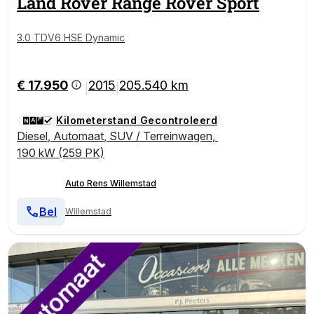
Land Rover
Range Rover Sport
3.0 TDV6 HSE Dynamic
€ 17.950
2015
205.540 km
|
|
Kilometerstand Gecontroleerd
Diesel
,
Automaat
,
SUV / Terreinwagen
,
190 kW (259 PK)
Auto Rens Willemstad
Bel
Willemstad