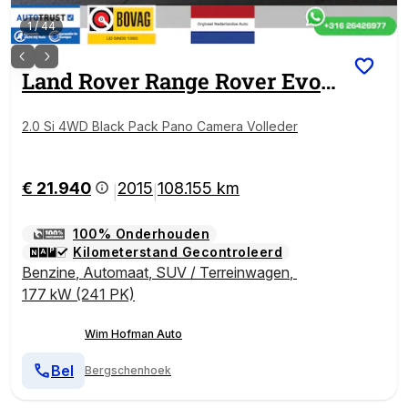
1
/
44
Land Rover
Range Rover Evoque
2.0 Si 4WD Black Pack Pano Camera Volleder
€ 21.940
2015
108.155 km
|
|
100% Onderhouden
Kilometerstand Gecontroleerd
Benzine
,
Automaat
,
SUV / Terreinwagen
,
177 kW (241 PK)
Wim Hofman Auto
Bel
Bergschenhoek