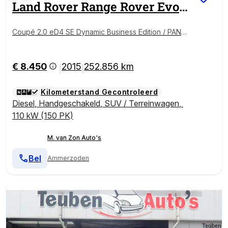
Land Rover
Range Rover Evoque
Coupé 2.0 eD4 SE Dynamic Business Edition / PANOR
AMADAK / NAVI / STOELVERWARMING
€ 8.450
2015
252.856 km
|
|
Kilometerstand Gecontroleerd
Diesel
,
Handgeschakeld
,
SUV / Terreinwagen
,
110 kW (150 PK)
M. van Zon Auto's
Bel
Ammerzoden