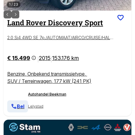
1
/
23
Land Rover
Discovery Sport
2.0 Si4 4WD SE 7p./AUTOMAAT/AIRCO/CRUISE/HALF
LEDER/NAVI/PARKEERSENS ACHTER/XENON
€ 15.499
2015
153.176 km
|
|
Benzine
,
Onbekend transmissietype
,
SUV / Terreinwagen
,
177 kW (241 PK)
Autohandel Beekman
Bel
Lelystad