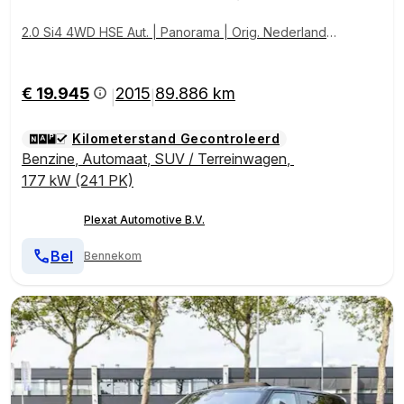
2.0 Si4 4WD HSE Aut. | Panorama | Orig. Nederlands
| Stoel+Stuurwiel-verwarming | Xenon | Historie |
€ 19.945
2015
89.886 km
|
|
Kilometerstand Gecontroleerd
Benzine
,
Automaat
,
SUV / Terreinwagen
,
177 kW (241 PK)
Plexat Automotive B.V.
Bel
Bennekom