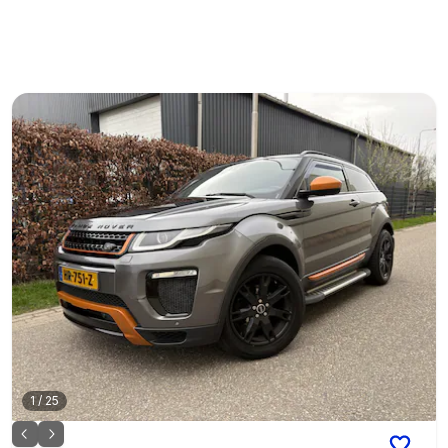
1
/
25