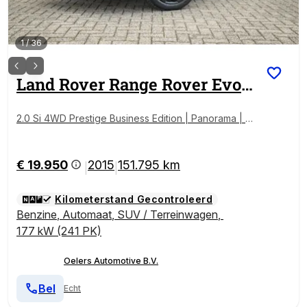
1
/
36
Land Rover
Range Rover Evoque
2.0 Si 4WD Prestige Business Edition | Panorama | Na
vi | Leder | Metalic | Org. NL |
€ 19.950
2015
151.795 km
|
|
Kilometerstand Gecontroleerd
Benzine
,
Automaat
,
SUV / Terreinwagen
,
177 kW (241 PK)
Oelers Automotive B.V.
Bel
Echt