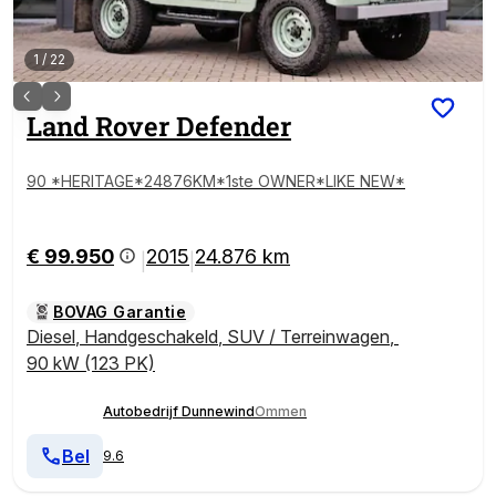
1
/
22
Land Rover
Defender
90 *HERITAGE*24876KM*1ste OWNER*LIKE NEW*
€ 99.950
2015
24.876 km
|
|
BOVAG Garantie
Diesel
,
Handgeschakeld
,
SUV / Terreinwagen
,
90 kW (123 PK)
Autobedrijf Dunnewind
Ommen
Bel
9.6