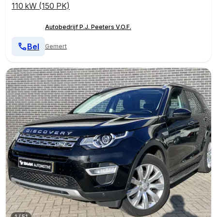
110 kW (150 PK)
Autobedrijf P.J. Peeters V.O.F.
Bel
Gemert
1
/
51