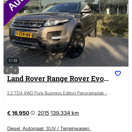
1
/
25
Land Rover
Range Rover Evoque
2.2 TD4 4WD Pure Business Edition Panoramadak - A
irco - Parkeersensor achter - Cruise control - Naviga
tie - Bluetooth - Dakrails - Licht metalen velgen 20 in
ch - Stoelverwarming - Led verlichting - Elektrische r
€ 16.950
2015
139.334 km
|
|
amen - Lederen
Diesel
,
Automaat
,
SUV / Terreinwagen
,