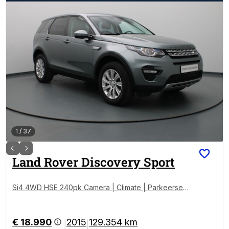
1
/
37
Land Rover
Discovery Sport
Si4 4WD HSE 240pk Camera | Climate | Parkeersens.
v+a | Stoelverw. | Panoramadak
€ 18.990
2015
129.354 km
|
|