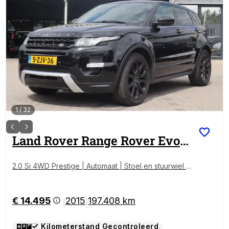
1
/
32
Land Rover
Range Rover Evoque
2.0 Si 4WD Prestige | Automaat | Stoel en stuurwiel v
erwarming | Climate control | Navigatie | Cruise contr
ol
€ 14.495
2015
197.408 km
|
|
Kilometerstand Gecontroleerd