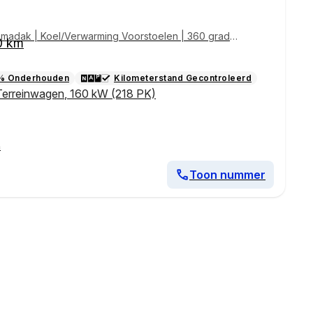
amadak | Koel/Verwarming Voorstoelen | 360 grade
0 km
 | Lederenbekleding |
% Onderhouden
Kilometerstand Gecontroleerd
Terreinwagen
,
160 kW (218 PK)
n
Toon nummer