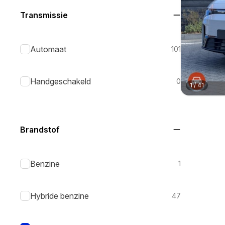
Transmissie
Automaat
101
Handgeschakeld
0
1
/
41
Brandstof
Benzine
1
Hybride benzine
47