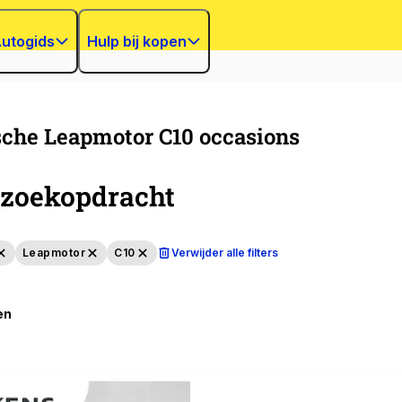
utogids
Hulp bij kopen
sche Leapmotor C10 occasions
zoekopdracht
Leapmotor
C10
Verwijder alle filters
en