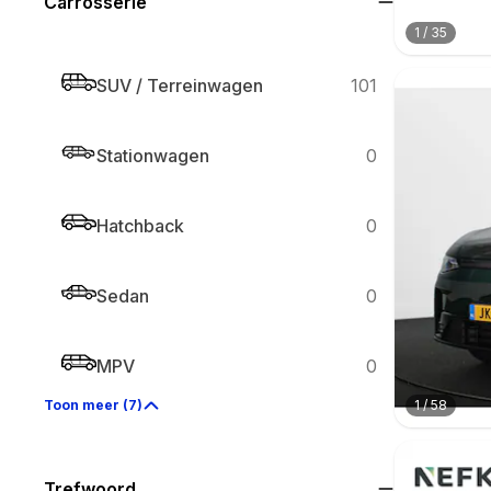
Carrosserie
1
/
35
SUV / Terreinwagen
101
Stationwagen
0
Hatchback
0
Sedan
0
MPV
0
1
/
58
Toon meer (7)
Trefwoord