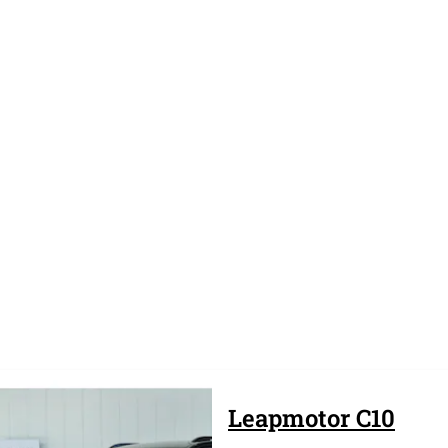
Leapmotor
C10