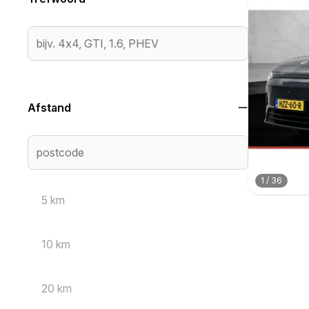
Afstand
1
/
36
5 km
10 km
20 km