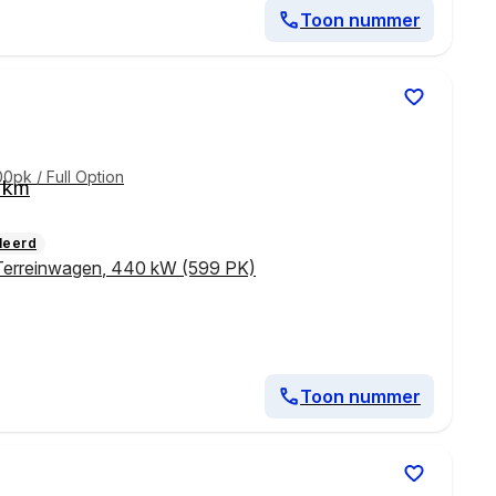
Toon nummer
pk / Full Option
 km
leerd
Terreinwagen
,
440 kW (599 PK)
Toon nummer