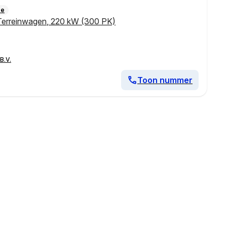
ie
Terreinwagen
,
220 kW (300 PK)
B.V.
Toon nummer