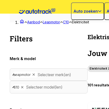
Auto zoeken
A
Aanbod
Leapmotor
C10
Elektriciteit
Elektri
Filters
Jouw 
Merk & model
Elektriciteit
Selecteer merk(en)
Leapmotor
101 resultat
Selecteer model(len)
C10