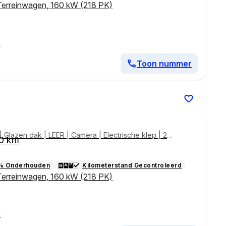
Terreinwagen
,
160 kW (218 PK)
n
Toon nummer
 Glazen dak | LEER | Camera | Electrische klep | 2
0 km
% Onderhouden
Kilometerstand Gecontroleerd
Terreinwagen
,
160 kW (218 PK)
n