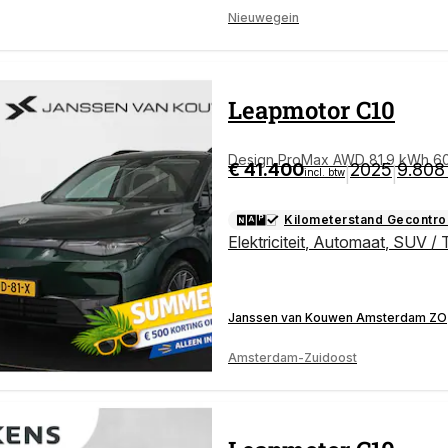
Nieuwegein
Leapmotor
C10
Design ProMax AWD 81.9 kWh 600
€ 41.400
2025
9.808
|
|
incl. btw
Kilometerstand Gecontro
Elektriciteit
,
Automaat
,
SUV / 
Janssen van Kouwen Amsterdam ZO
Amsterdam-Zuidoost