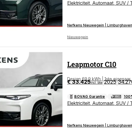
Elektriciteit
,
Automaat
,
SUV / 
Nefkens Nieuwegein | Limburghave
Nieuwegein
Leapmotor
C10
Design 69.9 kWh | 1ste eigenaar |
€ 33.425
2025
34.27
|
|
incl. btw
0"LMV | AUTOMAAT
BOVAG Garantie
100
Elektriciteit
,
Automaat
,
SUV / 
Nefkens Nieuwegein | Limburghave