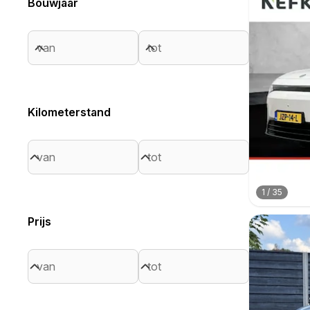
Bouwjaar
Kilometerstand
1
/
35
Prijs