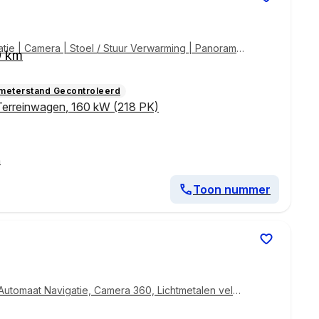
tie | Camera | Stoel / Stuur Verwarming | Panorama
9 km
ometerstand Gecontroleerd
Terreinwagen
,
160 kW (218 PK)
n
Toon nummer
utomaat Navigatie, Camera 360, Lichtmetalen velg
tlederen bekleding, Stoel Verwarming & Ventilatie