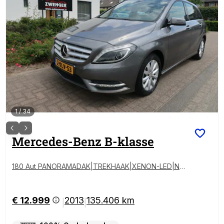
1
/
34
Mercedes-Benz
B-klasse
180 Aut PANORAMADAK|TREKHAAK|XENON-LED|NA
VIGATIE|BLUETOOTH|PDC|ZEER MOOI
€ 12.999
2013
135.406 km
|
|