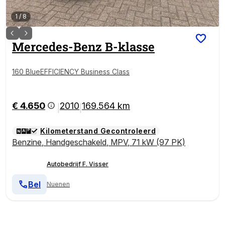
1
/
8
Mercedes-Benz
B-klasse
160 BlueEFFICIENCY Business Class
€ 4.650
2010
169.564 km
|
|
Kilometerstand Gecontroleerd
Benzine
,
Handgeschakeld
,
MPV
,
71 kW (97 PK)
Autobedrijf F. Visser
Bel
Nuenen