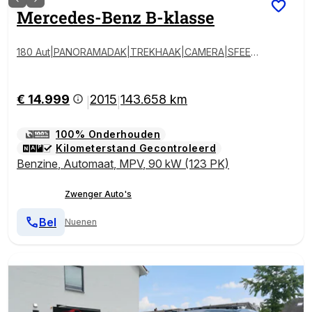
Mercedes-Benz
B-klasse
180 Aut|PANORAMADAK|TREKHAAK|CAMERA|SFEER
VERLICHTING|NAVIGATIE|GOED ONDERHOUDEN
€ 14.999
2015
143.658 km
|
|
100% Onderhouden
Kilometerstand Gecontroleerd
Benzine
,
Automaat
,
MPV
,
90 kW (123 PK)
Zwenger Auto's
Bel
Nuenen