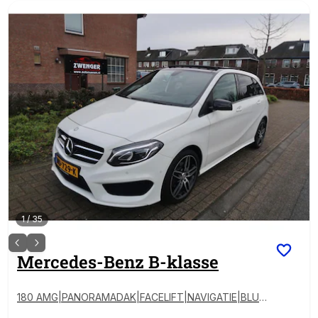
1
/
35
Mercedes-Benz
B-klasse
180 AMG|PANORAMADAK|FACELIFT|NAVIGATIE|BLUE
TOOTH|XENON-LED|DEALER ONDERHOUDEN