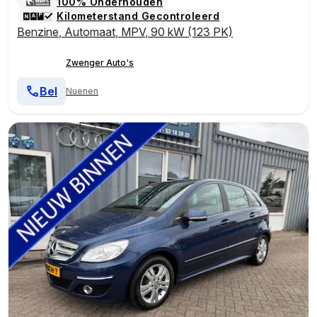
100% Onderhouden
Kilometerstand Gecontroleerd
Benzine
,
Automaat
,
MPV
,
90 kW (123 PK)
Zwenger Auto's
Bel
Nuenen