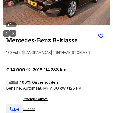
1
/
41
Mercedes-Benz
B-klasse
180 Aut f-1|PANORAMADAK|TREKHAAK|STOELVERW
ARMING|XENON-LED|FACELIFT|ZEER MOOI
€ 14.999
2016
114.288 km
|
|
100% Onderhouden
Benzine
,
Automaat
,
MPV
,
90 kW (123 PK)
Zwenger Auto's
Bel
Nuenen