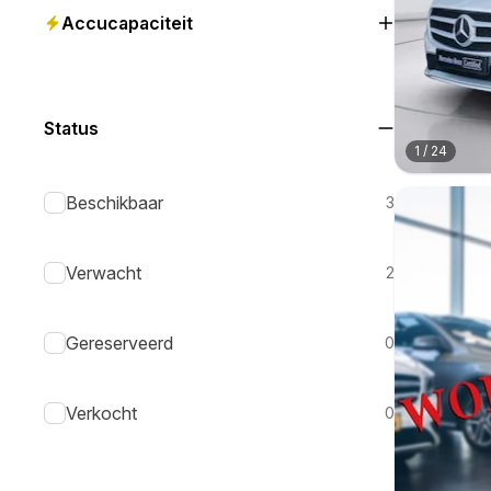
Accucapaciteit
Status
1
/
24
Beschikbaar
3
Verwacht
2
Gereserveerd
0
Verkocht
0