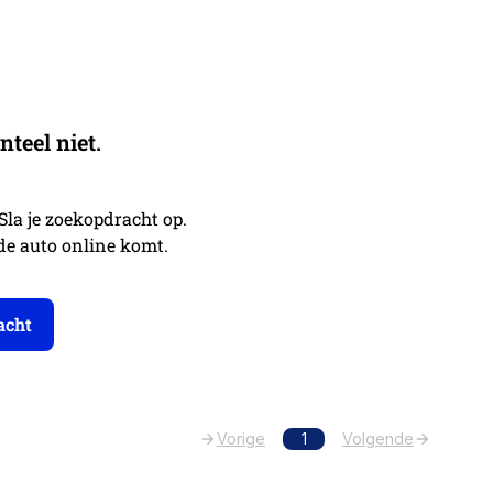
eel niet.
 Sla je zoekopdracht op.
nde auto online komt.
acht
Vorige
1
Volgende