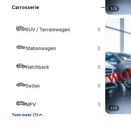
Carrosserie
1
/
5
SUV / Terreinwagen
0
Stationwagen
0
Hatchback
0
Sedan
0
MPV
5
1
/
5
Toon meer (7)