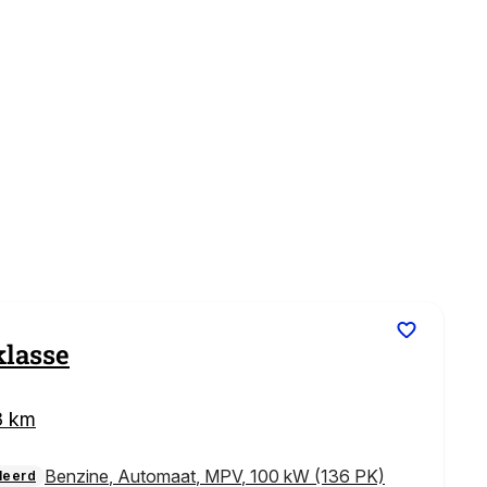
klasse
3 km
Benzine
,
Automaat
,
MPV
,
100 kW (136 PK)
leerd