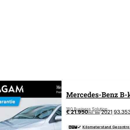
Mercedes-Benz
B-
180 Business Solution
€ 21.950
2021
93.35
|
|
incl. btw
Kilometerstand Gecontro