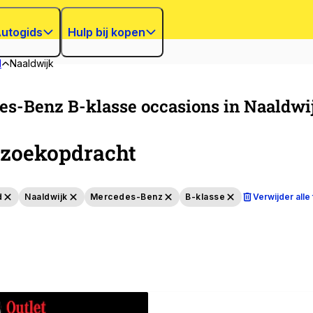
utogids
Hulp bij kopen
d
Naaldwijk
s-Benz B-klasse occasions in Naaldwi
zoekopdracht
d
Naaldwijk
Mercedes-Benz
B-klasse
Verwijder alle 