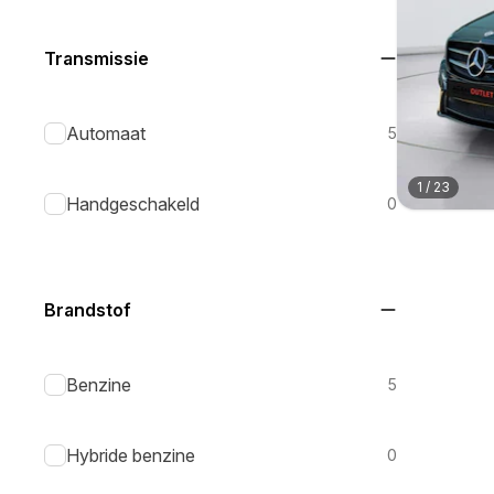
Transmissie
Automaat
5
1
/
23
Handgeschakeld
0
Brandstof
Benzine
5
Hybride benzine
0