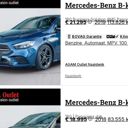
Mercedes-Benz
B-
180 Business Solution AMG Pano
€ 21.295
2019
113.826 
|
|
BOVAG Garantie
Kil
Benzine
,
Automaat
,
MPV
,
100
AGAM Outlet Naaldwijk
Naaldwijk
Mercedes-Benz
B-
180 | Panorama dak
€ 18.995
2018
83.555 
|
|