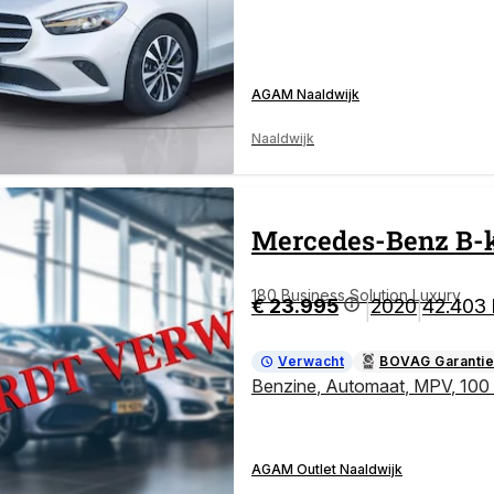
AGAM Naaldwijk
Naaldwijk
Mercedes-Benz
B-
180 Business Solution Luxury
€ 23.995
2020
42.403
|
|
Verwacht
BOVAG Garantie
Benzine
,
Automaat
,
MPV
,
100
AGAM Outlet Naaldwijk