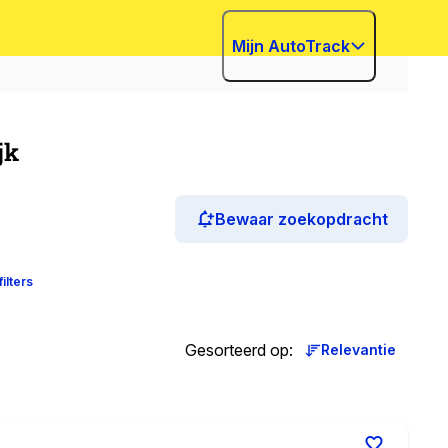
Mijn AutoTrack
jk
Bewaar zoekopdracht
filters
Gesorteerd op
:
Relevantie