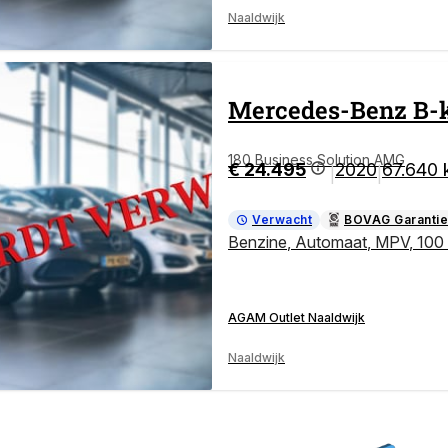
Naaldwijk
Mercedes-Benz
B-
180 Business Solution AMG
€ 24.495
2020
67.640
|
|
Verwacht
BOVAG Garantie
Benzine
,
Automaat
,
MPV
,
100
AGAM Outlet Naaldwijk
Naaldwijk