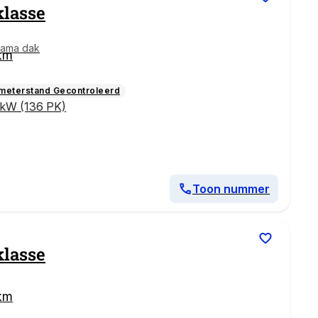
klasse
rama dak
km
ometerstand Gecontroleerd
 kW (136 PK)
Toon nummer
klasse
km