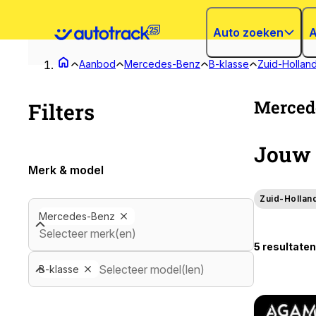
Auto zoeken
A
Aanbod
Mercedes-Benz
B-klasse
Zuid-Hollan
Mercede
Filters
Jouw 
Merk & model
Zuid-Hollan
Mercedes-Benz
Selecteer merk(en)
5 resultaten
Selecteer model(len)
B-klasse