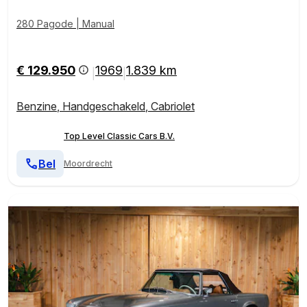
280 Pagode | Manual
€ 129.950
1969
1.839 km
|
|
Benzine
,
Handgeschakeld
,
Cabriolet
Top Level Classic Cars B.V.
Bel
Moordrecht