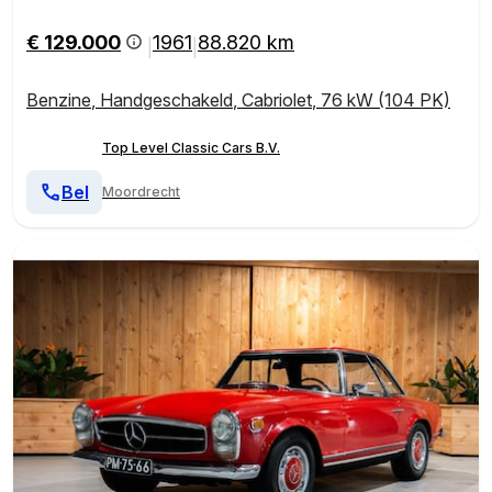
€ 129.000
1961
88.820 km
|
|
Benzine
,
Handgeschakeld
,
Cabriolet
,
76 kW (104 PK)
Top Level Classic Cars B.V.
Bel
Moordrecht