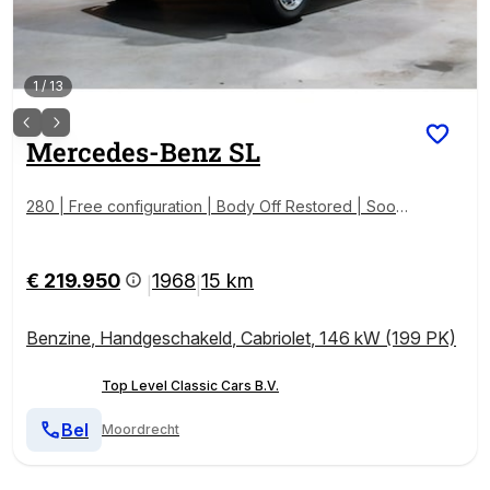
1
/
13
Mercedes-Benz
SL
280 | Free configuration | Body Off Restored | Soon
Online
€ 219.950
1968
15 km
|
|
Benzine
,
Handgeschakeld
,
Cabriolet
,
146 kW (199 PK)
Top Level Classic Cars B.V.
Bel
Moordrecht