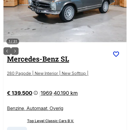
1
/
31
Mercedes-Benz
SL
280 Pagode | New Interior | New Softtop |
€ 139.500
1969
40.190 km
|
|
Benzine
,
Automaat
,
Overig
Top Level Classic Cars B.V.