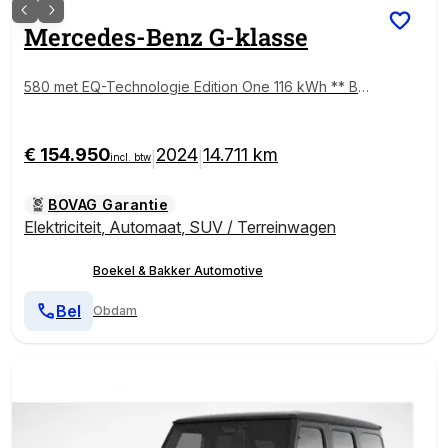
Mercedes-Benz
G-klasse
580 met EQ-Technologie Edition One 116 kWh ** Bur
mester ** Schuifdak ** Carbon ** WLTP rijbereik tot
479km!
€ 154.950
2024
14.711 km
|
|
incl. btw
BOVAG Garantie
Elektriciteit
,
Automaat
,
SUV / Terreinwagen
Boekel & Bakker Automotive
Bel
Obdam