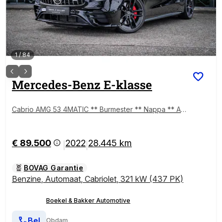
1
/
84
Mercedes-Benz
E-klasse
Cabrio AMG 53 4MATIC ** Burmester ** Nappa ** A
MG Dyn. Plus ** Massage ** Ventilatie ** Soft-close *
* 435pk 4Matic+
€ 89.500
2022
28.445 km
|
|
BOVAG Garantie
Benzine
,
Automaat
,
Cabriolet
,
321 kW (437 PK)
Boekel & Bakker Automotive
Bel
Obdam