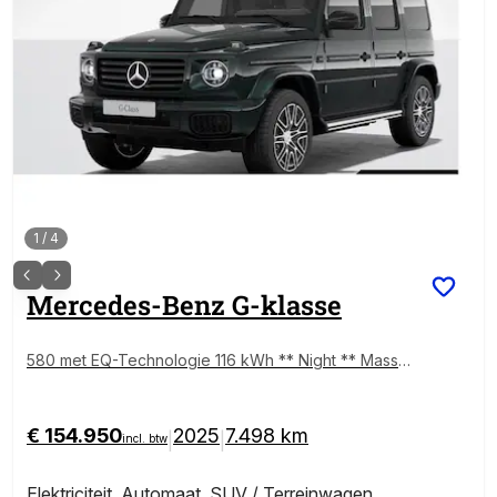
1
/
4
Mercedes-Benz
G-klasse
580 met EQ-Technologie 116 kWh ** Night ** Massa
ge ** Nappa Leder ** Schuifdak ** WLTP rijbereik to
t 479km!
€ 154.950
2025
7.498 km
|
|
incl. btw
Elektriciteit
,
Automaat
,
SUV / Terreinwagen