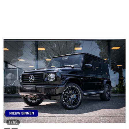
1
/
88