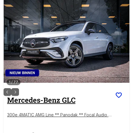
1
/
77
Mercedes-Benz
GLC
300e 4MATIC AMG Line ** Panodak ** Focal Audio *
* HUD ** NL Auto ** NAP ** NP 89K