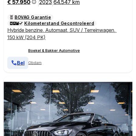
€ 57.950
2023
64.547 km
|
|
BOVAG Garantie
Kilometerstand Gecontroleerd
Hybride benzine
,
Automaat
,
SUV / Terreinwagen
,
150 kW (204 PK)
Boekel & Bakker Automotive
Bel
Obdam