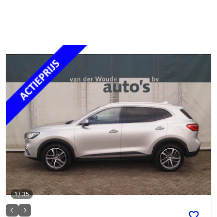
1
/
35