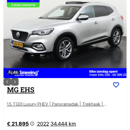
1
/
48
MG
EHS
1.5 TGDI Luxury PHEV | Panoramadak | Trekhaak | 36
0 Camera | Leder | ACC | Zondag Open!
€ 21.895
2022
34.444 km
|
|