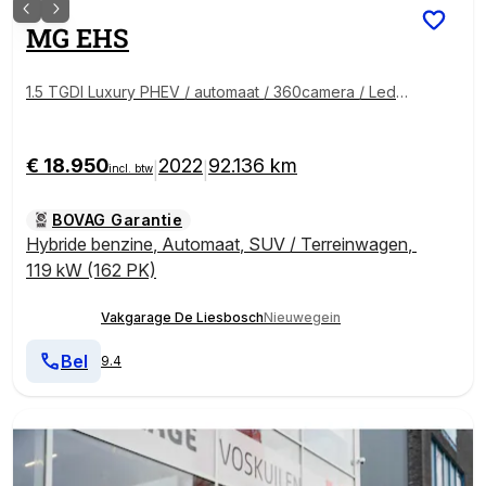
MG
EHS
1.5 TGDI Luxury PHEV / automaat / 360camera / Lede
r/ carplay / Panorama-dak
€ 18.950
2022
92.136 km
|
|
incl. btw
BOVAG Garantie
Hybride benzine
,
Automaat
,
SUV / Terreinwagen
,
119 kW (162 PK)
Vakgarage De Liesbosch
Nieuwegein
Bel
9.4