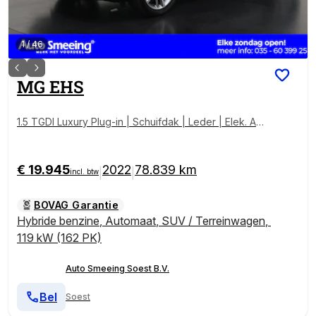
1
/
46
MG
EHS
1.5 TGDI Luxury Plug-in | Schuifdak | Leder | Elek. Ac
hterklep | 360° Camera | Digital Cockpit | Zondag Op
en!
€ 19.945
2022
78.839 km
|
|
incl. btw
BOVAG Garantie
Hybride benzine
,
Automaat
,
SUV / Terreinwagen
,
119 kW (162 PK)
Auto Smeeing Soest B.V.
Bel
Soest