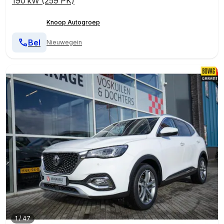
190 kW (259 PK)
Knoop Autogroep
Bel
Nieuwegein
1
/
47