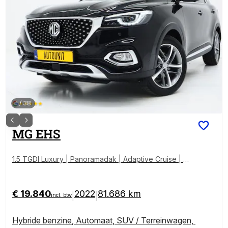
1
/
38
MG
EHS
1.5 TGDI Luxury | Panoramadak | Adaptive Cruise | S
portstoelen | 360 | Keyless | Carplay
€ 19.840
2022
81.686 km
|
|
incl. btw
Hybride benzine
,
Automaat
,
SUV / Terreinwagen
,