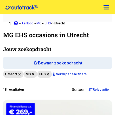
Aanbod
MG
EHS
Utrecht
MG EHS occasions in Utrecht
Jouw zoekopdracht
Bewaar zoekopdracht
Utrecht
MG
EHS
Verwijder alle filters
Sorteer
:
18 resultaten
Relevantie