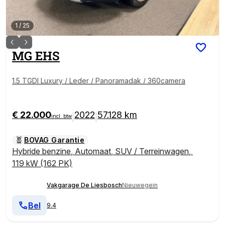
1
/
25
MG
EHS
1.5 TGDI Luxury / Leder / Panoramadak / 360camera
€ 22.000
2022
57.128 km
|
|
incl. btw
BOVAG Garantie
Hybride benzine
,
Automaat
,
SUV / Terreinwagen
,
119 kW (162 PK)
Vakgarage De Liesbosch
Nieuwegein
Bel
9.4