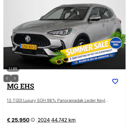
1
/
65
MG
EHS
1.5 TGDI Luxury SOH 98% Panoramadak Leder Keyle
ss NL Auto
€ 25.950
2024
44.742 km
|
|