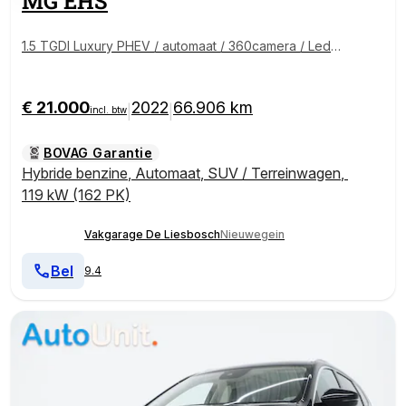
MG
EHS
1.5 TGDI Luxury PHEV / automaat / 360camera / Lede
r/ carplay / Panorama-dak
€ 21.000
2022
66.906 km
|
|
incl. btw
BOVAG Garantie
Hybride benzine
,
Automaat
,
SUV / Terreinwagen
,
119 kW (162 PK)
Vakgarage De Liesbosch
Nieuwegein
Bel
9.4