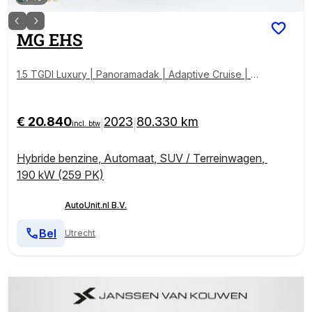
MG
EHS
1.5 TGDI Luxury | Panoramadak | Adaptive Cruise | S
portstoelen | 360 | Keyless | Carplay
€ 20.840
2023
80.330 km
|
|
incl. btw
Hybride benzine
,
Automaat
,
SUV / Terreinwagen
,
190 kW (259 PK)
AutoUnit.nl B.V.
Bel
Utrecht