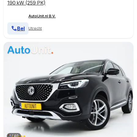
190 kW (259 PK)
AutoUnit.nl B.V.
Bel
Utrecht
1
/
40