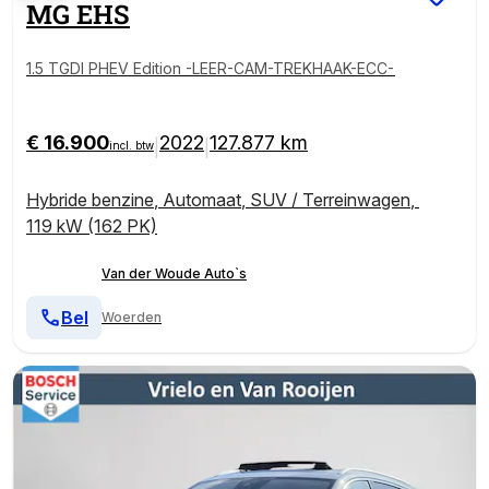
MG
EHS
1.5 TGDI PHEV Edition -LEER-CAM-TREKHAAK-ECC-
€ 16.900
2022
127.877 km
|
|
incl. btw
Hybride benzine
,
Automaat
,
SUV / Terreinwagen
,
119 kW (162 PK)
Van der Woude Auto`s
Bel
Woerden