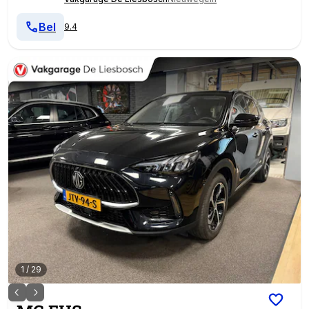
Bel
9.4
1
/
29