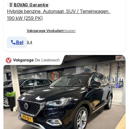
BOVAG Garantie
Hybride benzine
,
Automaat
,
SUV / Terreinwagen
,
190 kW (259 PK)
Vakgarage Voskuilen
Houten
Bel
9.4