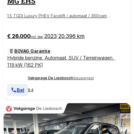
MG
EHS
1.5 TGDI Luxury PHEV Facelift / automaat / 360camer
a / Leder/ carplay / Panorama-dak
€ 26.000
2023
20.396 km
|
|
incl. btw
BOVAG Garantie
Hybride benzine
,
Automaat
,
SUV / Terreinwagen
,
119 kW (162 PK)
Vakgarage De Liesbosch
Nieuwegein
Bel
9.4