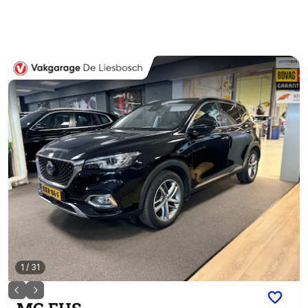
1
/
31