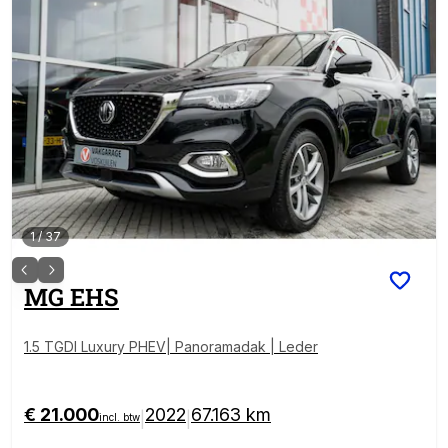
1
/
37
MG
EHS
1.5 TGDI Luxury PHEV| Panoramadak | Leder
€ 21.000
2022
67.163 km
|
|
incl. btw