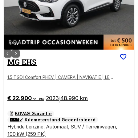
1
/
39
MG
EHS
1.5 TGDI Comfort PHEV | CAMERA | NAVIGATIE | LEDE
R | CLIMATE CONTROL
€ 22.900
2023
48.990 km
|
|
incl. btw
BOVAG Garantie
Kilometerstand Gecontroleerd
Hybride benzine
,
Automaat
,
SUV / Terreinwagen
,
190 kW (259 PK)