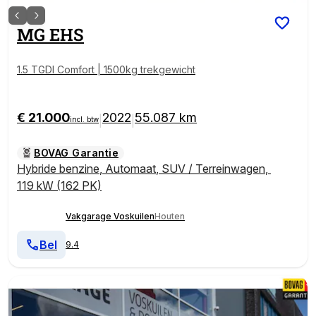
MG
EHS
1.5 TGDI Comfort | 1500kg trekgewicht
€ 21.000
2022
55.087 km
|
|
incl. btw
BOVAG Garantie
Hybride benzine
,
Automaat
,
SUV / Terreinwagen
,
119 kW (162 PK)
Vakgarage Voskuilen
Houten
Bel
9.4