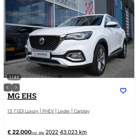
1
/
43
MG
EHS
1.5 TGDI Luxury | PHEV | Leder | Carplay
€ 22.000
2022
43.023 km
|
|
incl. btw