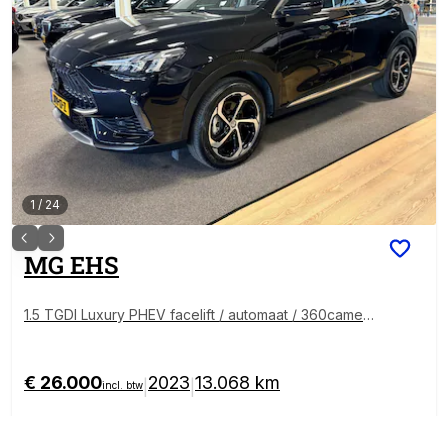
1
/
24
MG
EHS
1.5 TGDI Luxury PHEV facelift / automaat / 360camera
/ Leder/ carplay / Panorama-dak
€ 26.000
2023
13.068 km
|
|
incl. btw
BOVAG Garantie