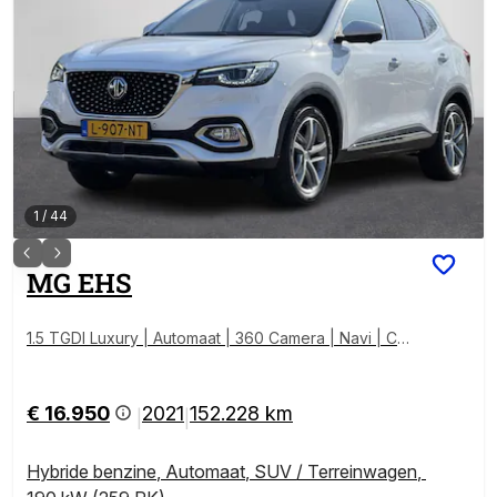
1
/
44
MG
EHS
1.5 TGDI Luxury | Automaat | 360 Camera | Navi | Car
play | Pano | elektrische achterklep | ( Vestiging - Ni
euwegein )
€ 16.950
2021
152.228 km
|
|
Hybride benzine
,
Automaat
,
SUV / Terreinwagen
,