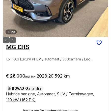
1
/
20
MG
EHS
1.5 TGDI Luxury PHEV / automaat / 360camera / Lede
r/ carplay / Panorama-dak
€ 26.000
2023
20.592 km
|
|
incl. btw
BOVAG Garantie
Hybride benzine
,
Automaat
,
SUV / Terreinwagen
,
119 kW (162 PK)
Vakgarage De Liesbosch
Nieuwegein