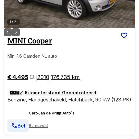
1
/
21
MINI
Cooper
Mini 1.6 Camden NL auto
€ 4.495
2010
176.735 km
|
|
Kilometerstand Gecontroleerd
Benzine
,
Handgeschakeld
,
Hatchback
,
90 kW (123 PK)
Gert-Jan de Kruijf Auto`s
Bel
Barneveld