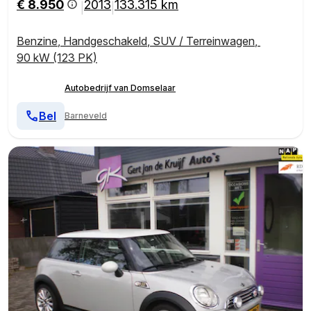
€ 8.950
2013
133.315 km
|
|
Benzine
,
Handgeschakeld
,
SUV / Terreinwagen
,
90 kW (123 PK)
Autobedrijf van Domselaar
Bel
Barneveld