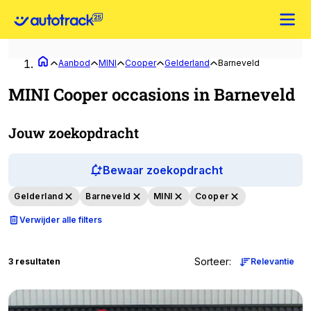
Aanbod
MINI
Cooper
Gelderland
Barneveld
MINI Cooper occasions in Barneveld
Jouw zoekopdracht
Bewaar zoekopdracht
Gelderland
Barneveld
MINI
Cooper
Verwijder alle filters
Sorteer
:
3 resultaten
Relevantie