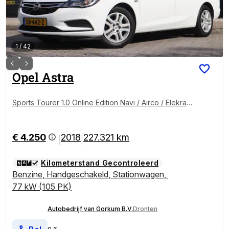
1
/
42
Opel
Astra
Sports Tourer 1.0 Online Edition Navi / Airco / Elekram
en / Trekh / Carplay / ZIE OPMERKINGEN Inruilkoopje
/ Export / Handel / Meeneemprijs
€ 4.250
2018
227.321 km
|
|
Kilometerstand Gecontroleerd
Benzine
,
Handgeschakeld
,
Stationwagen
,
77 kW (105 PK)
Autobedrijf van Gorkum B.V.
Dronten