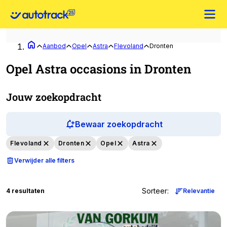
Aanbod
Opel
Astra
Flevoland
Dronten
Opel Astra occasions in Dronten
Jouw zoekopdracht
Bewaar zoekopdracht
Flevoland
Dronten
Opel
Astra
Verwijder alle filters
Sorteer
:
4 resultaten
Relevantie