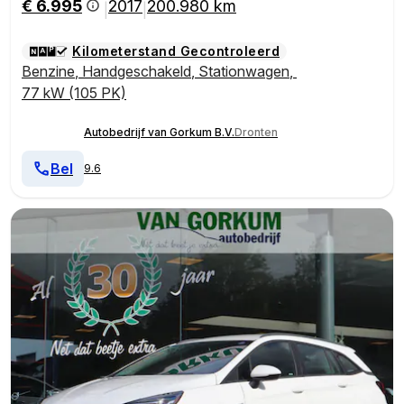
€ 6.995
2017
200.980 km
|
|
Kilometerstand Gecontroleerd
Benzine
,
Handgeschakeld
,
Stationwagen
,
77 kW (105 PK)
Autobedrijf van Gorkum B.V.
Dronten
Bel
9.6