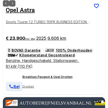
Opel
Astra
Sports Tourer 1.2 TURBO 110PK BUSINESS EDITION /
CAMERA / LED / AGR / ADAPT. CRUISECONTROL / NA
VI / CLIMA / PDC / BLUETOOTH / 1E EIGENAAR / SCHI
TTERENDE STAAT !!
€ 23.900
2025
9.606 km
|
|
incl. btw
BOVAG Garantie
100% Onderhouden
Kilometerstand Gecontroleerd
Benzine
,
Handgeschakeld
,
Stationwagen
,
81 kW (110 PK)
Broekhuis Peugeot & Opel Dronten
Bel
Dronten