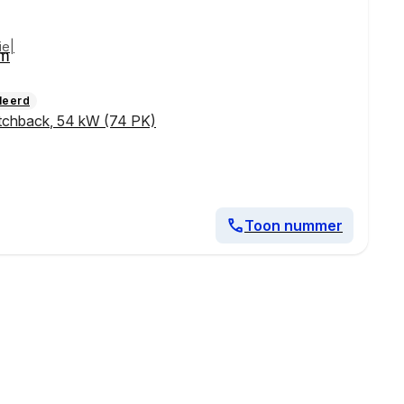
ie|
km
leerd
tchback
,
54 kW (74 PK)
Toon nummer