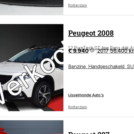
Rotterdam
Peugeot
2008
1.2 PureTech GT-line Pano dak A
€ 9.940
2017
56.400 k
|
|
Benzine
,
Handgeschakeld
,
SU
IJsselmonde Auto's
Rotterdam