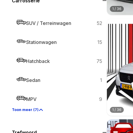
Carrosserie
1
/
36
SUV / Terreinwagen
52
Stationwagen
15
Hatchback
75
Sedan
1
MPV
9
1
/
36
Toon meer (7)
Trefwoord