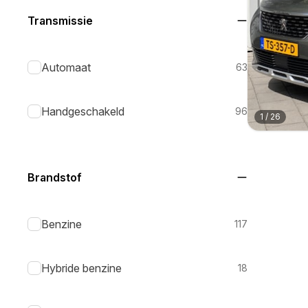
Transmissie
Automaat
63
Handgeschakeld
96
1
/
26
Brandstof
Benzine
117
Hybride benzine
18