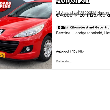
Peugeot
207
1.4 Acces Lite|128000KM|Navigat
€ 4.000
2011
128.460 
|
|
Kilometerstand Gecontro
Benzine
,
Handgeschakeld
,
Ha
Autobedrijf De Klip
Rotterdam