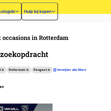
utogids
Hulp bij kopen
 occasions in Rotterdam
zoekopdracht
d
Rotterdam
Peugeot
Verwijder alle filters
ten