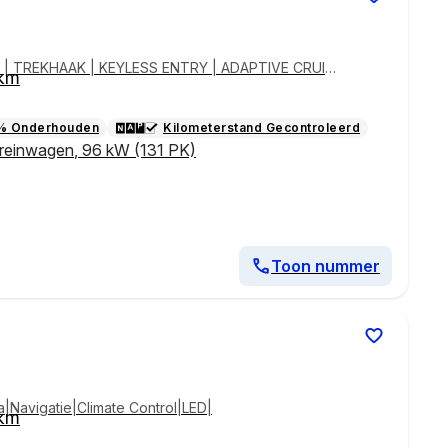
T8 | TREKHAAK | KEYLESS ENTRY | ADAPTIVE CRUISE
 km
T® | APPLE CARPLAY / ANDROID AUTO
% Onderhouden
Kilometerstand Gecontroleerd
rreinwagen
,
96 kW (131 PK)
Toon nummer
|Navigatie|Climate Control|LED|
 km