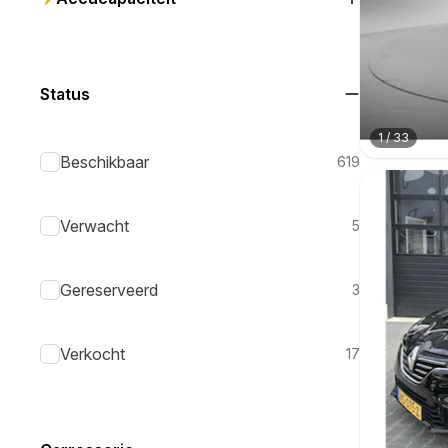
Status
1
/
33
Beschikbaar
619
Verwacht
5
Gereserveerd
3
Verkocht
17