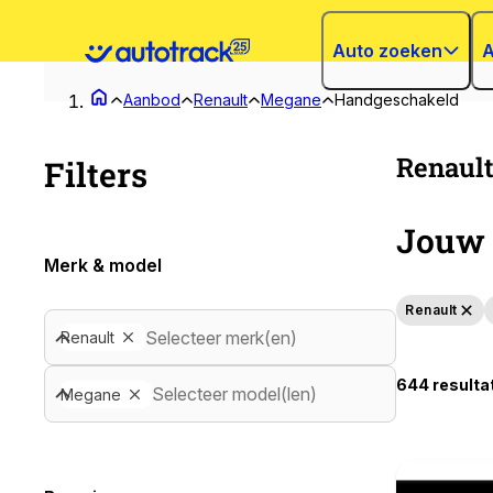
Auto zoeken
A
Aanbod
Renault
Megane
Handgeschakeld
Renaul
Filters
Jouw 
Merk & model
Renault
Selecteer merk(en)
Renault
644 resulta
Selecteer model(len)
Megane