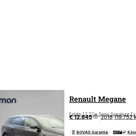
Renault
Megane
Estate 1.2 TCe Serie Signature Ex
€ 12.845
2018
119.752 
|
|
aak
BOVAG Garantie
Kil