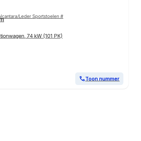
 Alcantara/Leder Sportstoelen #
km
ationwagen
,
74 kW (101 PK)
Toon nummer