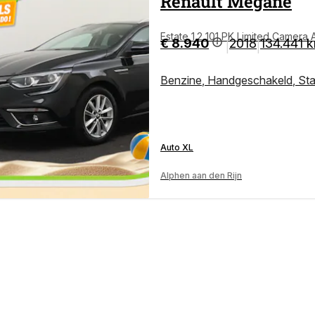
Renault
Megane
Estate 1.2 101 PK Limited Camera
€ 8.940
2018
134.441 
|
|
Benzine
,
Handgeschakeld
,
St
Auto XL
Alphen aan den Rijn