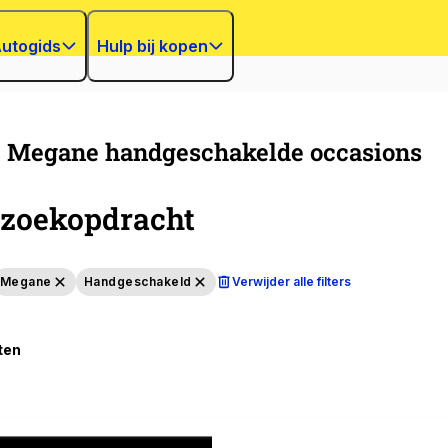
utogids
Hulp bij kopen
t Megane handgeschakelde occasions
zoekopdracht
Megane
Handgeschakeld
Verwijder alle filters
ten