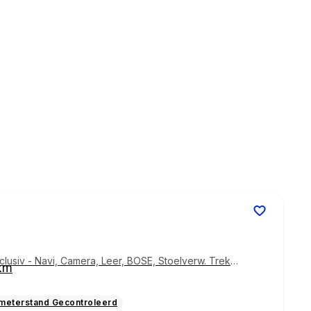
clusiv - Navi, Camera, Leer, BOSE, Stoelverw. Trekh
km
ometerstand Gecontroleerd