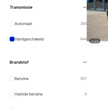
Transmissie
Automaat
280
Handgeschakeld
644
1
/
23
Brandstof
Benzine
587
Hybride benzine
0