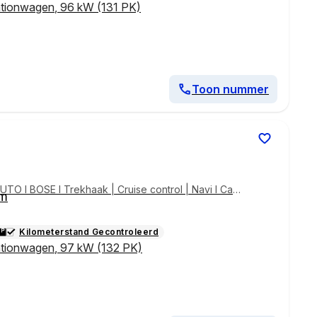
ationwagen
,
96 kW (131 PK)
Toon nummer
UTO l BOSE l Trekhaak | Cruise control | Navi l Cam
km
Kilometerstand Gecontroleerd
ationwagen
,
97 kW (132 PK)