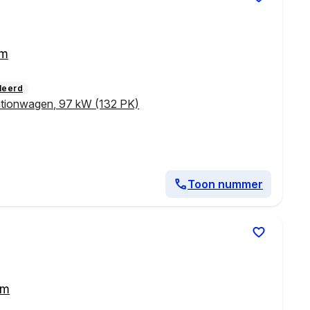
km
leerd
ationwagen
,
97 kW (132 PK)
Toon nummer
km