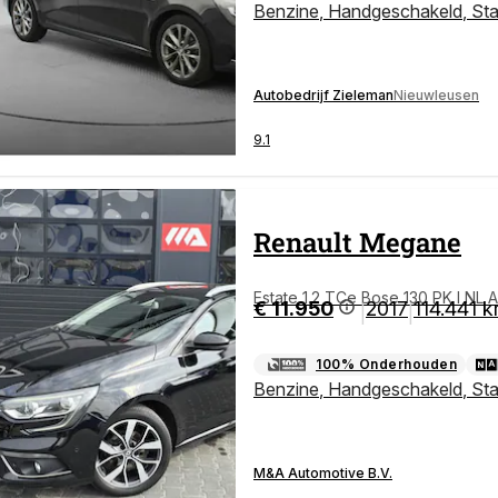
Benzine
,
Handgeschakeld
,
St
Autobedrijf Zieleman
Nieuwleusen
9.1
Renault
Megane
Estate 1.2 TCe Bose 130 PK l NL A
€ 11.950
2017
114.441 
|
|
era
100% Onderhouden
Benzine
,
Handgeschakeld
,
St
M&A Automotive B.V.