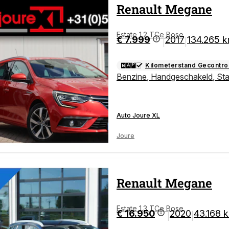
Renault
Megane
Estate 1.2 TCe Bose
€ 7.999
2017
134.265 
|
|
Kilometerstand Gecontro
Benzine
,
Handgeschakeld
,
St
Auto Joure XL
Joure
Renault
Megane
Estate 1.3 TCe Bose
€ 16.950
2020
43.168 
|
|