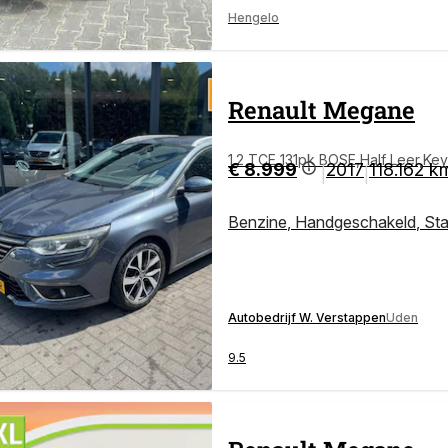
Hengelo
Renault
Megane
1.2 TCE 131pk BOSE,Half Leer,Key
€ 8.999
2017
118.162 k
|
|
Benzine
,
Handgeschakeld
,
St
Autobedrijf W. Verstappen
Uden
9.5