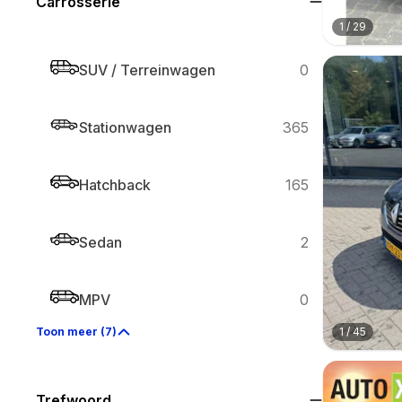
Carrosserie
1
/
29
SUV / Terreinwagen
0
Stationwagen
365
Hatchback
165
Sedan
2
MPV
0
1
/
45
Toon meer (7)
Trefwoord