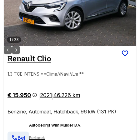
1
/
23
Renault
Clio
1.3 TCE INTENS **Clima//Navi//Lm **
€ 15.950
2021
46.226 km
|
|
Benzine
,
Automaat
,
Hatchback
,
96 kW (131 PK)
Autobedrijf Wim Mulder B.V.
Bel
Eerbeek