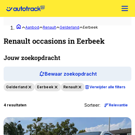
Aanbod
Renault
Gelderland
Eerbeek
Renault occasions in Eerbeek
Jouw zoekopdracht
Bewaar zoekopdracht
Gelderland
Eerbeek
Renault
Verwijder alle filters
Sorteer
:
4 resultaten
Relevantie