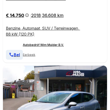
€ 14.750
2018
36.608 km
|
|
Benzine
,
Automaat
,
SUV / Terreinwagen
,
88 kW (120 PK)
Autobedrijf Wim Mulder B.V.
Bel
Eerbeek