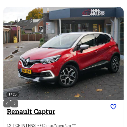
1
/
25
Renault
Captur
1.2 TCE INTENS **Clima//Navi//Lm **