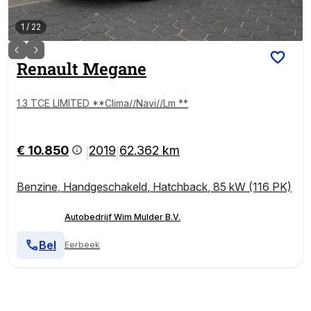
1
/
22
Renault
Megane
1.3 TCE LIMITED **Clima//Navi//Lm **
€ 10.850
2019
62.362 km
|
|
Benzine
,
Handgeschakeld
,
Hatchback
,
85 kW (116 PK)
Autobedrijf Wim Mulder B.V.
Bel
Eerbeek