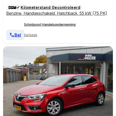
Kilometerstand Gecontroleerd
Benzine
,
Handgeschakeld
,
Hatchback
,
55 kW (75 PK)
Schotpoort Handelsonderneming
Bel
Eerbeek