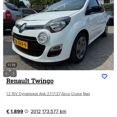
1
/
25
Renault
Twingo
1.2 16V Dynamique Apk 27/7/27,Airco,Cruise,Nap
€ 1.899
2012
173.577 km
|
|