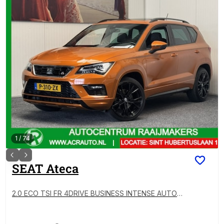
1
/
74
SEAT
Ateca
2.0 ECO TSI FR 4DRIVE BUSINESS INTENSE AUTOMA
AT NAVIGATIE CRUISE CONTROL PANORAMA SCHUI
F/KANTELDAK STOELVERWARMING APPLE CARPLAY/
ANDROID 360 CAMERA RIJSTROOKSENSOREN DOD