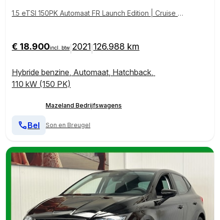
1.5 eTSI 150PK Automaat FR Launch Edition | Cruise |
Camera | Winterpakket | Carplay | €18.900,- incl. BT
W
€ 18.900
2021
126.988 km
|
|
incl. btw
Hybride benzine
,
Automaat
,
Hatchback
,
110 kW (150 PK)
Mazeland Bedrijfswagens
Bel
Son en Breugel