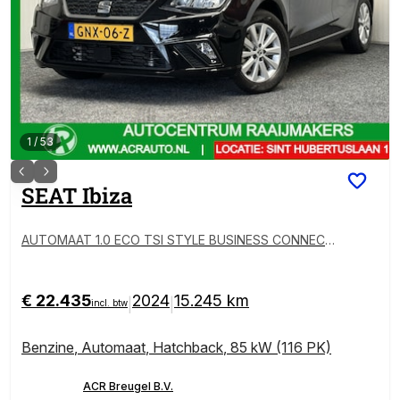
1
/
53
SEAT
Ibiza
AUTOMAAT 1.0 ECO TSI STYLE BUSINESS CONNECT
NAVIGATIE CRUISE ADAPTIVE CONTROL CLIMATE C
ONTROL APPLE CARPLAY ANDROID BLUETOOTH TE
LEFOON MEDIA VOORBEREIDING ACHTERUITRIJCAM
€ 22.435
2024
15.245 km
|
|
incl. btw
ERA ZEER MOOI !!
Benzine
,
Automaat
,
Hatchback
,
85 kW (116 PK)
ACR Breugel B.V.