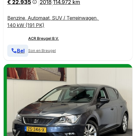
€ 22.935
2018
114.972 km
|
|
EHOEKSENSOREN ZEER MOOI !!
Benzine
,
Automaat
,
SUV / Terreinwagen
,
140 kW (191 PK)
ACR Breugel B.V.
Bel
Son en Breugel