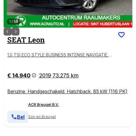
1
/
50
SEAT
Leon
1.0 TSI ECO STYLE BUSINESS INTENSE NAVIGATIE C
RUISE CONTROL CLIMATE CONTROL APPLE CARPLA
Y/ANDROID RIJSTROOKSENSOREN 16" LICHTMETAL
EN VELGEN TREKHAAK PDC ZEER MOOI !!
€ 14.940
2019
73.275 km
|
|
Benzine
,
Handgeschakeld
,
Hatchback
,
85 kW (116 PK)
ACR Breugel B.V.
Bel
Son en Breugel