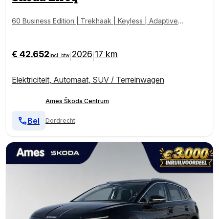
60 Business Edition | Trekhaak | Keyless | Adaptive
Cruise Control | Achteruitrijcamera | Stoel/Stuurverwa
rming
€ 42.652
2026
17 km
|
|
incl. btw
Elektriciteit
,
Automaat
,
SUV / Terreinwagen
Ames Škoda Centrum
Bel
Dordrecht