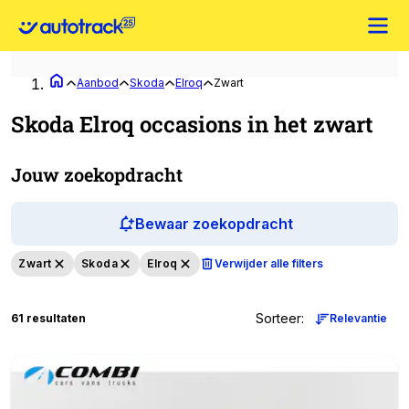
Aanbod
Skoda
Elroq
Zwart
Skoda Elroq occasions in het zwart
Jouw zoekopdracht
Bewaar zoekopdracht
Zwart
Skoda
Elroq
Verwijder alle filters
Sorteer
:
61 resultaten
Relevantie