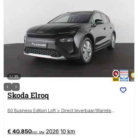
1
/
35
Skoda
Elroq
60 Business Edition Loft > Direct leverbaar/Warmtep
omp/Winterpakket/Black Magic...
€ 40.850
2026
10 km
|
|
incl. btw