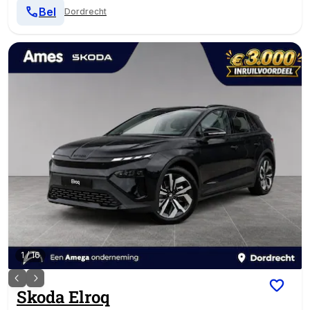
Bel
Dordrecht
1
/
16
Skoda
Elroq