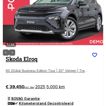
1
/
46
Skoda
Elroq
60 204pk Business Edition Tour | 20" Velgen | Trekh
aak Wegklapbaar
€ 39.450
2025
5.000 km
|
|
incl. btw
BOVAG Garantie
Kilometerstand Gecontroleerd