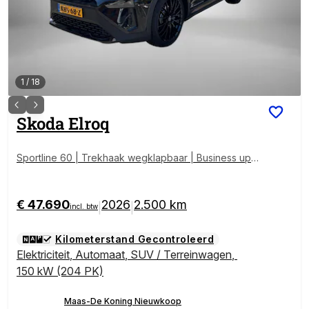
1
/
18
Skoda
Elroq
Sportline 60 | Trekhaak wegklapbaar | Business upg
rade Plus | Black Pack | 21 inch lichtmetaal + All-Seas
on banden
€ 47.690
2026
2.500 km
|
|
incl. btw
Kilometerstand Gecontroleerd
Elektriciteit
,
Automaat
,
SUV / Terreinwagen
,
150 kW (204 PK)
Maas-De Koning Nieuwkoop