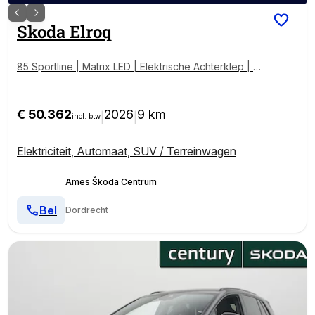
Skoda
Elroq
85 Sportline | Matrix LED | Elektrische Achterklep | St
oel/Stuurverwarming | Achteruitrijcamera | Keyless
€ 50.362
2026
9 km
|
|
incl. btw
Elektriciteit
,
Automaat
,
SUV / Terreinwagen
Ames Škoda Centrum
Bel
Dordrecht