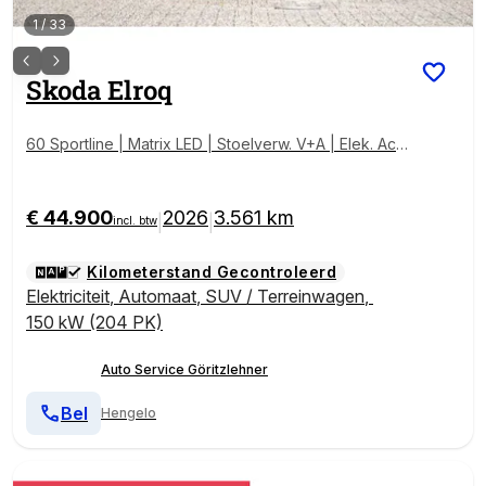
1
/
33
Skoda
Elroq
60 Sportline | Matrix LED | Stoelverw. V+A | Elek. Ach
terklep | 20"
€ 44.900
2026
3.561 km
|
|
incl. btw
Kilometerstand Gecontroleerd
Elektriciteit
,
Automaat
,
SUV / Terreinwagen
,
150 kW (204 PK)
Auto Service Göritzlehner
Bel
Hengelo