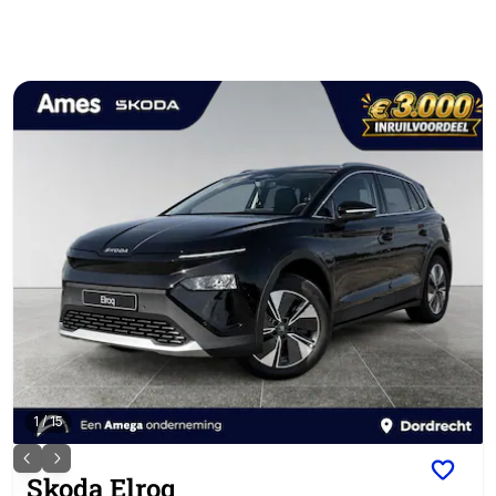
1
/
15
Skoda
Elroq