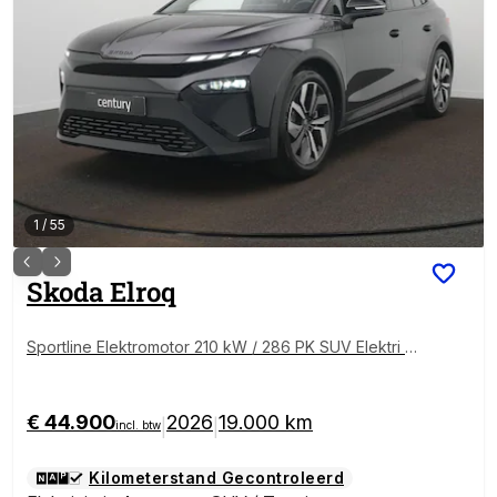
1
/
55
Skoda
Elroq
Sportline Elektromotor 210 kW / 286 PK SUV Elektri +
Matrix led
€ 44.900
2026
19.000 km
|
|
incl. btw
Kilometerstand Gecontroleerd