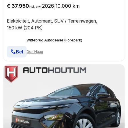
€ 37.950
2026
10.000 km
|
|
incl. btw
Elektriciteit
,
Automaat
,
SUV / Terreinwagen
,
150 kW (204 PK)
Wittebrug Autodealer (Forepark)
Bel
Den Haag