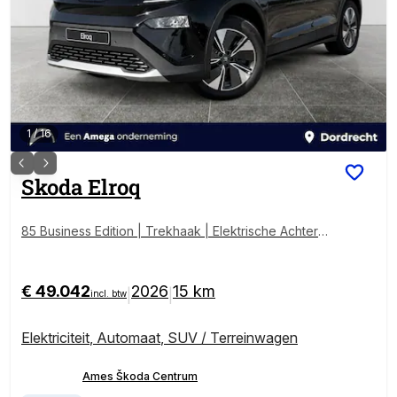
1
/
16
Skoda
Elroq
85 Business Edition | Trekhaak | Elektrische Achterkl
ep | Matrix LED | Keyless | Adaptive Cruise Control |
Stoel/Stuurverwarming
€ 49.042
2026
15 km
|
|
incl. btw
Elektriciteit
,
Automaat
,
SUV / Terreinwagen
Ames Škoda Centrum