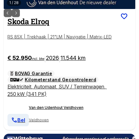
1
/
28
Skoda
Elroq
RS 85X | Trekhaak | 21"LM | Navigatie | Matrix-LED
€ 52.950
2026
11.544 km
|
|
incl. btw
BOVAG Garantie
Kilometerstand Gecontroleerd
Elektriciteit
,
Automaat
,
SUV / Terreinwagen
,
250 kW (341 PK)
Van den Udenhout Veldhoven
Bel
Veldhoven