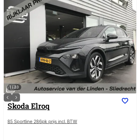
1
/
23
Skoda
Elroq
85 Sportline 286pk prijs incl. BTW