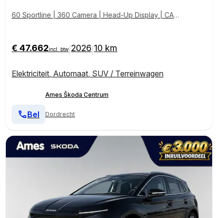
60 Sportline | 360 Camera | Head-Up Display | CAN
TON Geluidsysteem | Elektrische Achterklep | Matrix
LED | Elektrische bestuurdersstoel incl geheugen
€ 47.662
2026
10 km
|
|
incl. btw
Elektriciteit
,
Automaat
,
SUV / Terreinwagen
Ames Škoda Centrum
Bel
Dordrecht