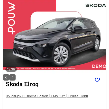
1
/
39
Skoda
Elroq
85 286pk Business Edition | LMV 19'' | Cruise Control
Adaptief