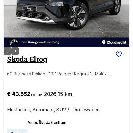
1
/
15
Skoda
Elroq
60 Business Edition | 19'' Velgen 'Regulus' | Matrix L
ED | Achterklep Elektrisch | Achteruitrijcamera | Stoe
l/Stuurverwarming
€ 43.552
2026
15 km
|
|
incl. btw
Elektriciteit
,
Automaat
,
SUV / Terreinwagen
Ames Škoda Centrum