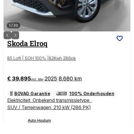
1
/
20
Skoda
Elroq
85 Loft | SOH 100% |82Kwh 286pk
€ 39.895
2025
8.680 km
|
|
incl. btw
BOVAG Garantie
100% Onderhouden
Elektriciteit
,
Onbekend transmissietype
,
SUV / Terreinwagen
,
210 kW (286 PK)
Auto Houtum
Bel
Boekel