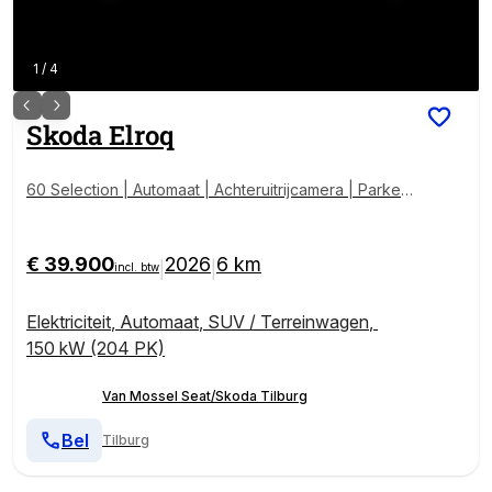
1
/
4
Skoda
Elroq
60 Selection | Automaat | Achteruitrijcamera | Parkee
rsensoren | Lichtmetalen Velgen | Adaptive Cruise C
ontrol | LED Koplampen | Dodehoeksherkenning | Ap
ple Carplay & Android Auto | Climate Control | Lane A
€ 39.900
2026
6 km
|
|
incl. btw
ssist | Direct Leverbaar! | -3000 inruilpremie
Elektriciteit
,
Automaat
,
SUV / Terreinwagen
,
150 kW (204 PK)
Van Mossel Seat/Skoda Tilburg
Bel
Tilburg