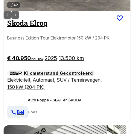
1
/
42
Skoda
Elroq
Business Edition Tour Elektromotor 150 kW / 204 PK
€ 40.950
2025
13.500 km
|
|
incl. btw
Kilometerstand Gecontroleerd
Elektriciteit
,
Automaat
,
SUV / Terreinwagen
,
150 kW (204 PK)
Auto Poppe - SEAT en ŠKODA
Bel
Goes