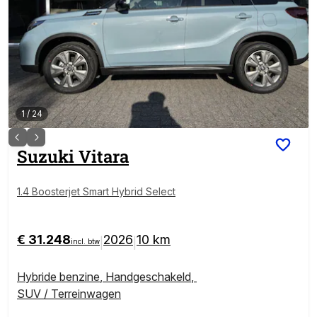
1
/
24
Suzuki
Vitara
1.4 Boosterjet Smart Hybrid Select
€ 31.248
2026
10 km
|
|
incl. btw
Hybride benzine
,
Handgeschakeld
,
SUV / Terreinwagen