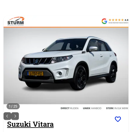
1
/
25
Suzuki
Vitara