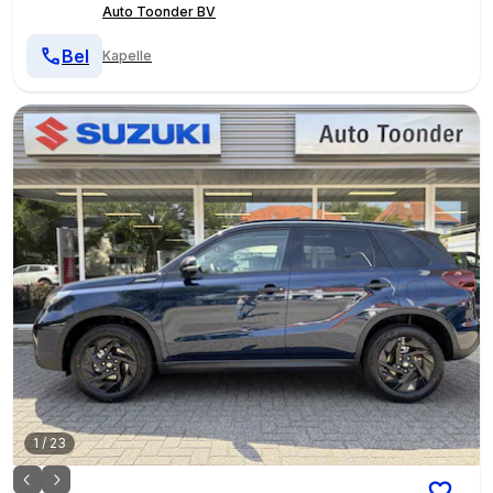
Auto Toonder BV
Bel
Kapelle
1
/
23