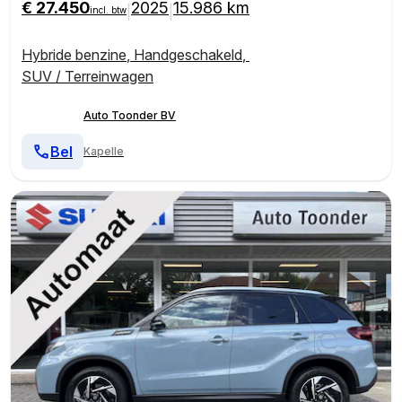
€ 27.450
2025
15.986 km
|
|
incl. btw
Hybride benzine
,
Handgeschakeld
,
SUV / Terreinwagen
Auto Toonder BV
Bel
Kapelle