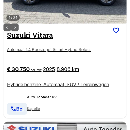
1
/
24
Suzuki
Vitara
Automaat 1.4 Boosterjet Smart Hybrid Select
€ 30.750
2025
8.906 km
|
|
incl. btw
Hybride benzine
,
Automaat
,
SUV / Terreinwagen
Auto Toonder BV
Bel
Kapelle