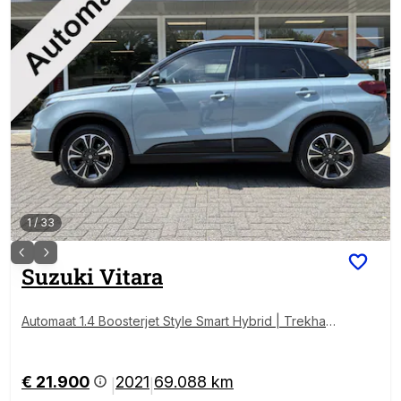
1
/
33
Suzuki
Vitara
Automaat 1.4 Boosterjet Style Smart Hybrid | Trekhaa
k afneembaar | All season banden
€ 21.900
2021
69.088 km
|
|