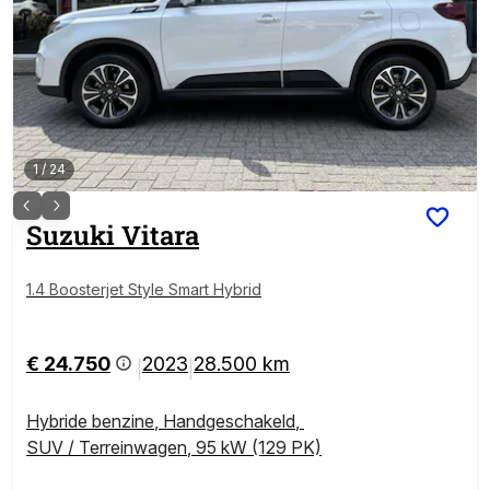
1
/
24
Suzuki
Vitara
1.4 Boosterjet Style Smart Hybrid
€ 24.750
2023
28.500 km
|
|
Hybride benzine
,
Handgeschakeld
,
SUV / Terreinwagen
,
95 kW (129 PK)