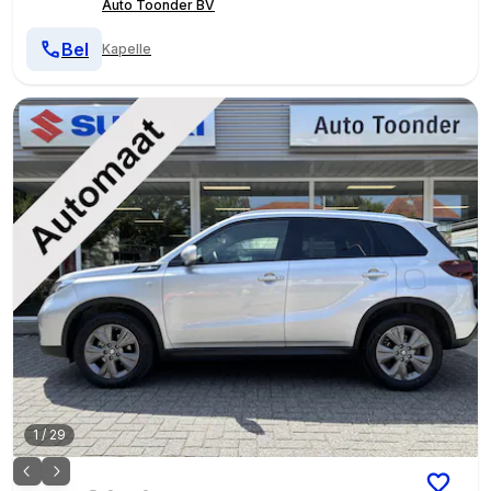
Auto Toonder BV
Bel
Kapelle
1
/
29