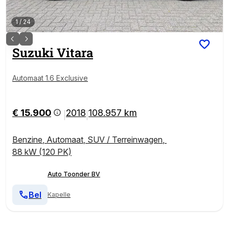
1
/
24
Suzuki
Vitara
Automaat 1.6 Exclusive
€ 15.900
2018
108.957 km
|
|
Benzine
,
Automaat
,
SUV / Terreinwagen
,
88 kW (120 PK)
Auto Toonder BV
Bel
Kapelle