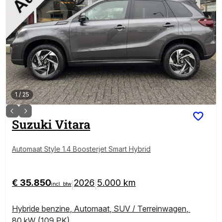
1
/
25
Suzuki
Vitara
Automaat Style 1.4 Boosterjet Smart Hybrid
€ 35.850
2026
5.000 km
|
|
incl. btw
Hybride benzine
,
Automaat
,
SUV / Terreinwagen
,
80 kW (109 PK)