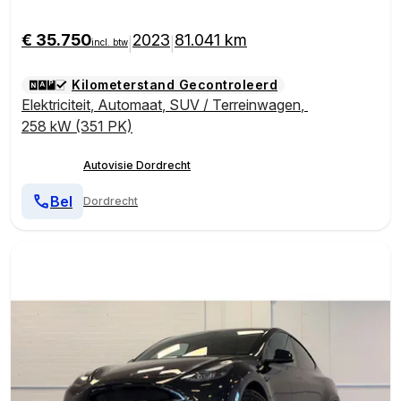
€ 35.750
2023
81.041 km
|
|
incl. btw
Kilometerstand Gecontroleerd
Elektriciteit
,
Automaat
,
SUV / Terreinwagen
,
258 kW (351 PK)
Autovisie Dordrecht
Bel
Dordrecht