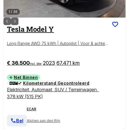
1
/
36
Tesla
Model Y
Long Range AWD 75 kWh | Autopilot | Voor & achter
stoelen verwarmd | Keyless
€ 36.500
2023
67.471 km
|
|
incl. btw
Net Binnen
Kilometerstand Gecontroleerd
Elektriciteit
,
Automaat
,
SUV / Terreinwagen
,
378 kW (515 PK)
ECAR
Bel
Alphen aan den Rijn