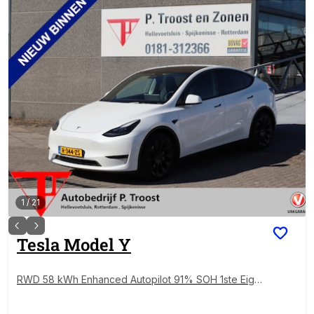
1
/
21
Tesla
Model Y
RWD 58 kWh Enhanced Autopilot 91% SOH 1ste Eige
naar/Nederlandse auto/Afneembare trekhaak/Stoelv
erwarming voor+Achter/Lederen bekleding/Achteruit