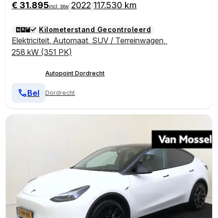
€ 31.895
2022
117.530 km
|
|
incl. btw
Kilometerstand Gecontroleerd
Elektriciteit
,
Automaat
,
SUV / Terreinwagen
,
258 kW (351 PK)
Autopoint Dordrecht
Bel
Dordrecht