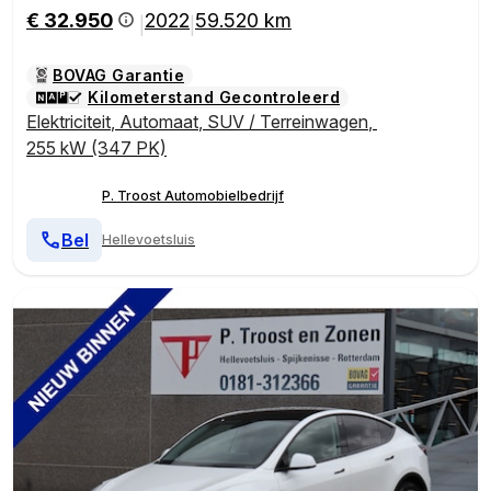
rijcamera/Parkeersensoren rondom
€ 32.950
2022
59.520 km
|
|
BOVAG Garantie
Kilometerstand Gecontroleerd
Elektriciteit
,
Automaat
,
SUV / Terreinwagen
,
255 kW (347 PK)
P. Troost Automobielbedrijf
Bel
Hellevoetsluis