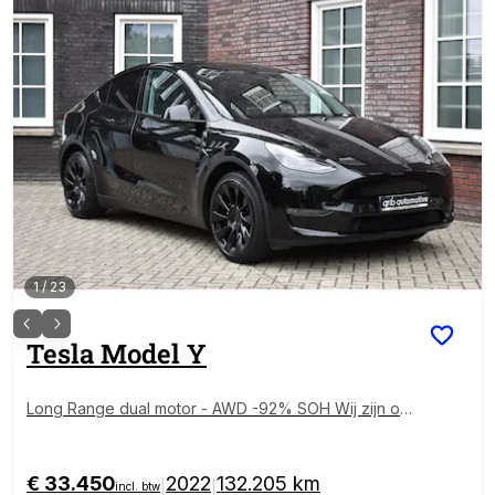
1
/
23
Tesla
Model Y
Long Range dual motor - AWD -92% SOH Wij zijn op
afspraak geopend! Graag bellen voor uw komst.
€ 33.450
2022
132.205 km
|
|
incl. btw