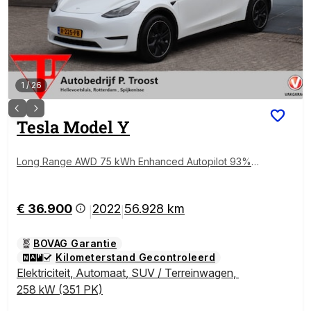
1
/
26
Tesla
Model Y
Long Range AWD 75 kWh Enhanced Autopilot 93% S
OH Nederlandse auto/Afneembare trekhaak/Stoelve
rwarming/Stuurverwarming/Achteruitrijcamera/Parkee
rsensoren rondom/Lederen bekleding
€ 36.900
2022
56.928 km
|
|
BOVAG Garantie
Kilometerstand Gecontroleerd
Elektriciteit
,
Automaat
,
SUV / Terreinwagen
,
258 kW (351 PK)