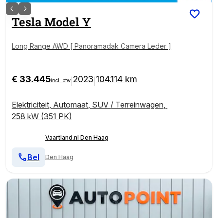
Tesla
Model Y
Long Range AWD [ Panoramadak Camera Leder ]
€ 33.445
2023
104.114 km
|
|
incl. btw
Elektriciteit
,
Automaat
,
SUV / Terreinwagen
,
258 kW (351 PK)
Vaartland.nl Den Haag
Bel
Den Haag