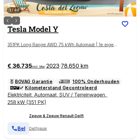
1
/
44
Tesla
Model Y
351PK Long Range AWD 75 kWh Automaat | 1e eigen
aar | Panoramadak | Basic Autopilot | 360 Camera | S
toelverwarming | Leder | Elektrische Achterklep | Ele
ktrische Stoelen | Full LED |
€ 36.735
2023
78.650 km
|
|
incl. btw
BOVAG Garantie
100% Onderhouden
Kilometerstand Gecontroleerd
Elektriciteit
,
Automaat
,
SUV / Terreinwagen
,
258 kW (351 PK)
Zeeuw & Zeeuw Renault Delft
Bel
Delfgauw