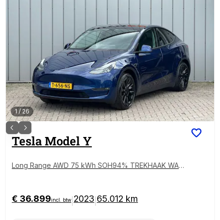
1
/
26
Tesla
Model Y
Long Range AWD 75 kWh SOH94% TREKHAAK WAR
MTEPOMP ORG NL 1E EIGENAAR
€ 36.899
2023
65.012 km
|
|
incl. btw