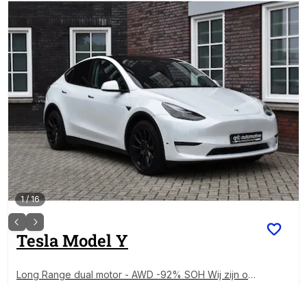
1
/
16
Tesla
Model Y
Long Range dual motor - AWD -92% SOH Wij zijn op
afspraak geopend! Graag bellen voor uw komst.