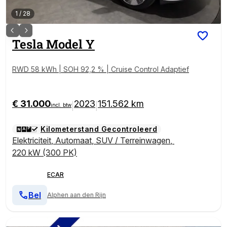
1
/
28
Tesla
Model Y
RWD 58 kWh | SOH 92,2 % | Cruise Control Adaptief
€ 31.000
2023
151.562 km
|
|
incl. btw
Kilometerstand Gecontroleerd
Elektriciteit
,
Automaat
,
SUV / Terreinwagen
,
220 kW (300 PK)
ECAR
Bel
Alphen aan den Rijn