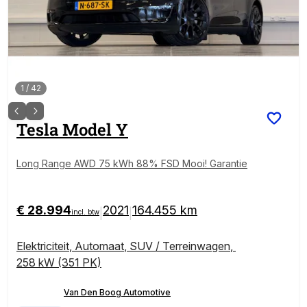
1
/
42
Tesla
Model Y
Long Range AWD 75 kWh 88% FSD Mooi! Garantie
€ 28.994
2021
164.455 km
|
|
incl. btw
Elektriciteit
,
Automaat
,
SUV / Terreinwagen
,
258 kW (351 PK)
Van Den Boog Automotive