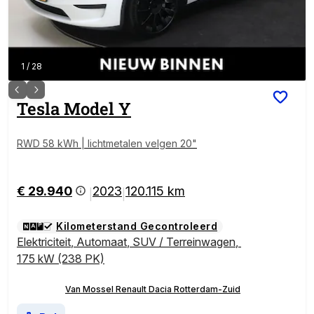
1
/
28
Tesla
Model Y
RWD 58 kWh | lichtmetalen velgen 20"
€ 29.940
2023
120.115 km
|
|
Kilometerstand Gecontroleerd
Elektriciteit
,
Automaat
,
SUV / Terreinwagen
,
175 kW (238 PK)
Van Mossel Renault Dacia Rotterdam-Zuid