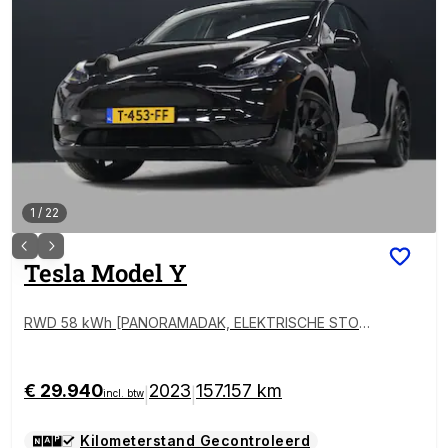
1
/
22
Tesla
Model Y
RWD 58 kWh [PANORAMADAK, ELEKTRISCHE STOEL
EN, PDC, CAMERA, STOELVERWARMING, STUURVER
WARMING, KEYLESS ENTRY, KEYLESS START, DODE
HOEKDETECTIE, CLIMATE CONTROL, NIEUWSTAAT]
€ 29.940
2023
157.157 km
|
|
incl. btw
Kilometerstand Gecontroleerd