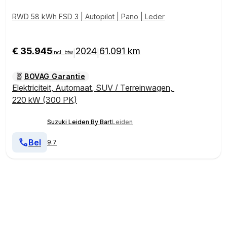
RWD 58 kWh FSD 3 | Autopilot | Pano | Leder
€ 35.945
2024
61.091 km
|
|
incl. btw
BOVAG Garantie
Elektriciteit
,
Automaat
,
SUV / Terreinwagen
,
220 kW (300 PK)
Suzuki Leiden By Bart
Leiden
Bel
9.7