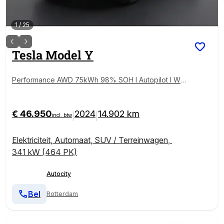
1
/
25
Tesla
Model Y
Performance AWD 75kWh 98% SOH l Autopilot l War
mtepomp l AMD Ryz
€ 46.950
2024
14.902 km
|
|
incl. btw
Elektriciteit
,
Automaat
,
SUV / Terreinwagen
,
341 kW (464 PK)
Autocity
Bel
Rotterdam