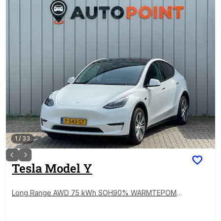
1
/
33
Tesla
Model Y
Long Range AWD 75 kWh SOH90% WARMTEPOMP 1
E EIG ORG NL DEALEROND|AUTOPILOT|STOELVRM|E
LEK.STOEL|ELEK.ACHTERKLEP|