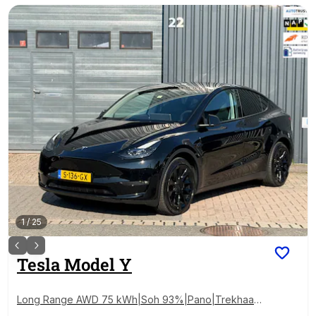
1
/
25
Tesla
Model Y
Long Range AWD 75 kWh|Soh 93%|Pano|Trekhaak
Afn|Warmtepomp