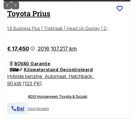
Toyota
Prius
1.8 Business Plus | Trekhaak | Head Up Display | Dod
ehoek Detectie | Navigatie | Stoelverwarming | DAB |
Keyless Entry |
€ 17.450
2016
107.217 km
|
|
BOVAG Garantie
Kilometerstand Gecontroleerd
Hybride benzine
,
Automaat
,
Hatchback
,
90 kW (123 PK)
ADG Hoogeveen Toyota & Suzuki
Bel
Hoogeveen