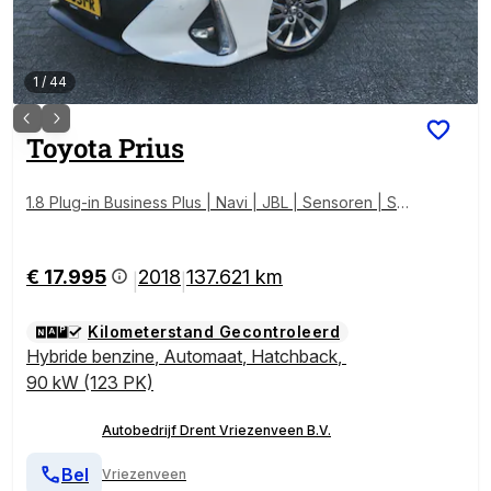
1
/
44
Toyota
Prius
1.8 Plug-in Business Plus | Navi | JBL | Sensoren | Sto
elverwar
€ 17.995
2018
137.621 km
|
|
Kilometerstand Gecontroleerd
Hybride benzine
,
Automaat
,
Hatchback
,
90 kW (123 PK)
Autobedrijf Drent Vriezenveen B.V.
Bel
Vriezenveen