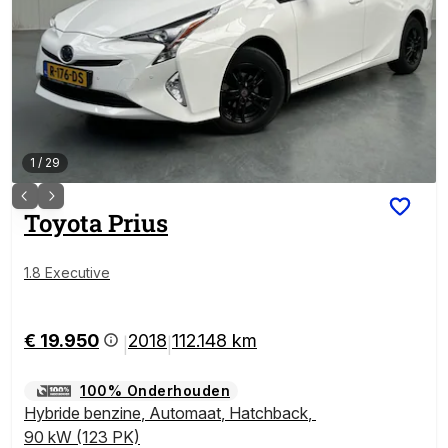
1
/
29
Toyota
Prius
1.8 Executive
€ 19.950
2018
112.148 km
|
|
100% Onderhouden
Hybride benzine
,
Automaat
,
Hatchback
,
90 kW (123 PK)