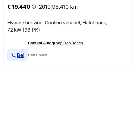
€ 19.440
2019
95.410 km
|
|
Hybride benzine
,
Continu variabel
,
Hatchback
,
72 kW (98 PK)
Content Autogroep Den Bosch
Bel
Den Bosch