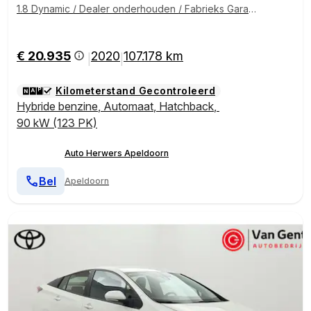
1.8 Dynamic / Dealer onderhouden / Fabrieks Garanti
e mogelijk tot 30-08-2030 / Afneembare Trekhaak /
Apple Carplay + Android Auto /
€ 20.935
2020
107.178 km
|
|
Kilometerstand Gecontroleerd
Hybride benzine
,
Automaat
,
Hatchback
,
90 kW (123 PK)
Auto Herwers Apeldoorn
Bel
Apeldoorn