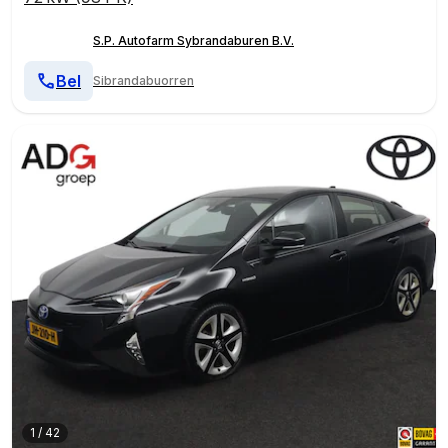
S.P. Autofarm Sybrandaburen B.V.
Bel
Sibrandabuorren
1
/
42