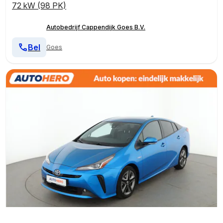
72 kW (98 PK)
Autobedrijf Cappendijk Goes B.V.
Bel
Goes
1
/
35