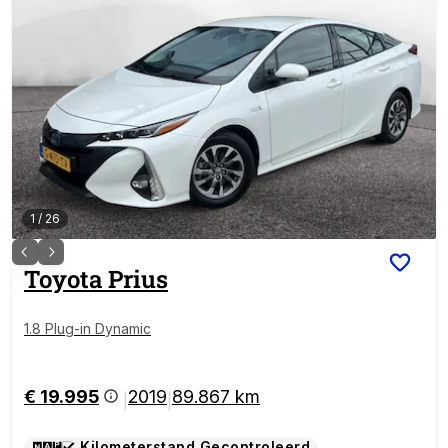
1
/
26
Toyota
Prius
1.8 Plug-in Dynamic
€ 19.995
2019
89.867 km
|
|
Kilometerstand Gecontroleerd