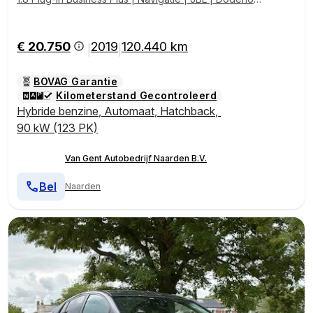
k detectie | Stoelverwarming | Head-up display | LED
| Keyless | Adaptive Cruise | Parkeersensoren voor/
achter | Camera | Clima | 15 inch | Rijstrooksensor | Bl
€ 20.750
2019
120.440 km
|
|
uetooth
BOVAG Garantie
Kilometerstand Gecontroleerd
Hybride benzine
,
Automaat
,
Hatchback
,
90 kW (123 PK)
Van Gent Autobedrijf Naarden B.V.
Bel
Naarden