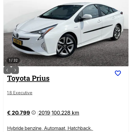
1
/
32
Toyota
Prius
1.8 Executive
€ 20.799
2019
100.228 km
|
|
Hybride benzine
,
Automaat
,
Hatchback
,