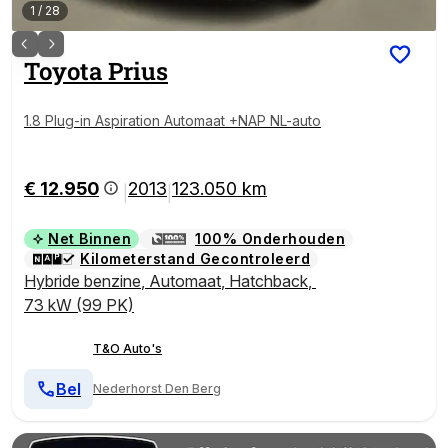
1
/
28
Toyota
Prius
1.8 Plug-in Aspiration Automaat +NAP NL-auto
€ 12.950
2013
123.050 km
|
|
Net Binnen
100% Onderhouden
Kilometerstand Gecontroleerd
Hybride benzine
,
Automaat
,
Hatchback
,
73 kW (99 PK)
T&O Auto's
Bel
Nederhorst Den Berg