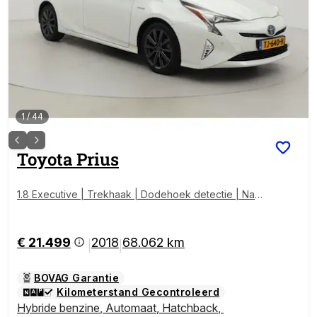
1
/
44
Toyota
Prius
1.8 Executive | Trekhaak | Dodehoek detectie | Navi
gatie | Stoelverwarming | JBL | Head-up display | Ke
yless | Parkeersensoren voor/achter | Adaptive Crui
se | Clima | LED | 17 inch
€ 21.499
2018
68.062 km
|
|
BOVAG Garantie
Kilometerstand Gecontroleerd
Hybride benzine
,
Automaat
,
Hatchback
,