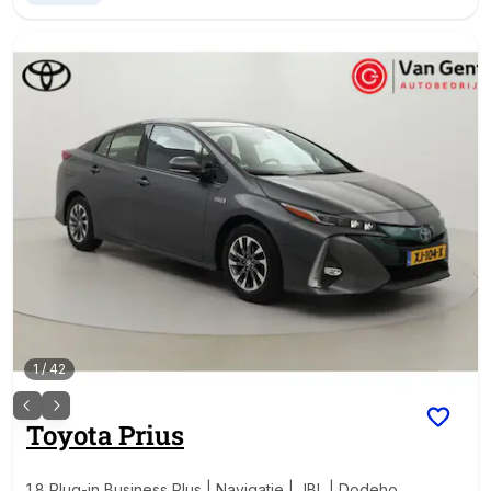
1
/
42
Toyota
Prius
1.8 Plug-in Business Plus | Navigatie | JBL | Dodehoe