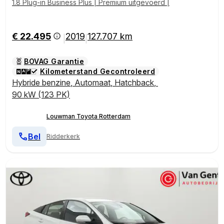
1.8 Plug-in Business Plus | Premium uitgevoerd |
€ 22.495
2019
127.707 km
|
|
BOVAG Garantie
Kilometerstand Gecontroleerd
Hybride benzine
,
Automaat
,
Hatchback
,
90 kW (123 PK)
Louwman Toyota Rotterdam
Bel
Ridderkerk