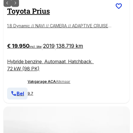
Toyota
Prius
1.8 Dynamic // NAVI // CAMERA // ADAPTIVE CRUISE
// KEYLESS // HEAD-UP //
€ 19.950
2019
138.719 km
|
|
incl. btw
Hybride benzine
,
Automaat
,
Hatchback
,
72 kW (98 PK)
Vakgarage ACA
Alkmaar
Bel
9.7