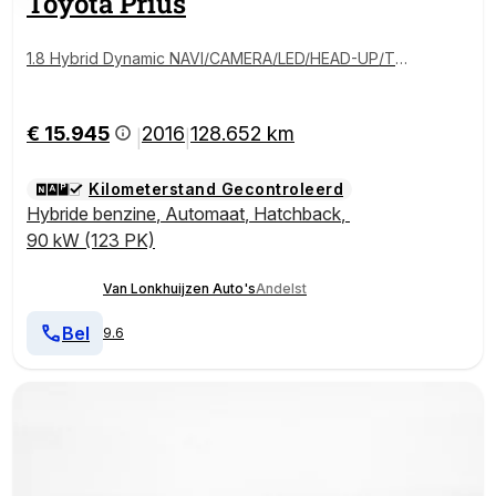
Toyota
Prius
1.8 Hybrid Dynamic NAVI/CAMERA/LED/HEAD-UP/TRE
KH./17"LMV!
€ 15.945
2016
128.652 km
|
|
Kilometerstand Gecontroleerd
Hybride benzine
,
Automaat
,
Hatchback
,
90 kW (123 PK)
Van Lonkhuijzen Auto's
Andelst
Bel
9.6