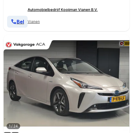
Automobielbedrijf Kooijman Vianen B.V.
Bel
Vianen
1
/
24