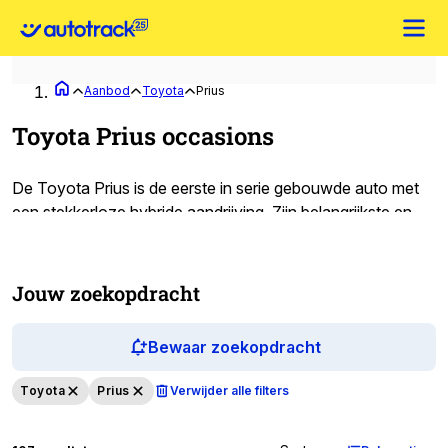
Aanbod
Toyota
Prius
Toyota Prius occasions
De Toyota Prius is de eerste in serie gebouwde auto met
een stekkerloze hybride aandrijving. Zijn belangrijkste en
meest bekende eigenschap is dat hij economisch met
brandstof omgaat. Daarbij is het ook gewoon een
comfortabele veilige auto die bij gemiddeld gebruik
Jouw zoekopdracht
uitstekend voldoet. Houd je ervan om snel op te trekken?
Wil je een grote caravan trekken? Dan is het misschien
Bewaar zoekopdracht
beter om naar een andere
Toyota
te kijken, want de Prius
is niet berekend op aansprekende prestaties. Het
Toyota
Prius
Verwijder alle filters
aerodynamische design moet je aanspreken. Sommige
automobilisten houden er niet van en anderen zijn er gek