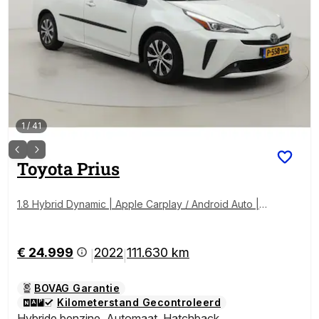
1
/
41
Toyota
Prius
1.8 Hybrid Dynamic | Apple Carplay / Android Auto |
Dodehoek detectie | Stoelverwarming | Head-up dis
play | Keyless | Adaptive Cruise | Clima | LED | Camer
a | 15 inch
€ 24.999
2022
111.630 km
|
|
BOVAG Garantie
Kilometerstand Gecontroleerd
Hybride benzine
,
Automaat
,
Hatchback
,