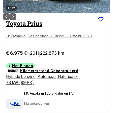
1
/
22
Toyota
Prius
1.8 Dynamic |Dealer ondh. + Cruise + Clima nu € 6.97
5,-!!!
€ 6.975
2011
222.873 km
|
|
Net Binnen
Kilometerstand Gecontroleerd
Hybride benzine
,
Automaat
,
Hatchback
,
73 kW (99 PK)
S.P. Autofarm Sybrandaburen B.V.
Bel
Sibrandabuorren