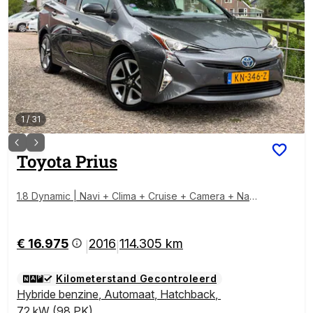
1
/
31
Toyota
Prius
1.8 Dynamic | Navi + Clima + Cruise + Camera + Nap
nu € 16.975,-!!
€ 16.975
2016
114.305 km
|
|
Kilometerstand Gecontroleerd
Hybride benzine
,
Automaat
,
Hatchback
,
72 kW (98 PK)