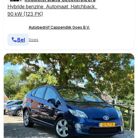
Hybride benzine
,
Automaat
,
Hatchback
,
90 kW (123 PK)
Autobedrijf Cappendijk Goes B.V.
Bel
Goes