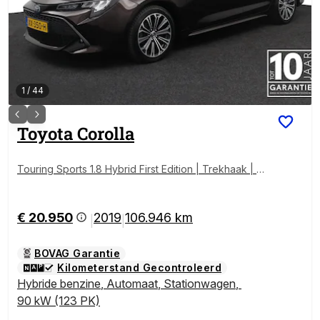
1
/
44
Toyota
Corolla
Touring Sports 1.8 Hybrid First Edition | Trekhaak | A
pple carplay - Android auto |
€ 20.950
2019
106.946 km
|
|
BOVAG Garantie
Kilometerstand Gecontroleerd
Hybride benzine
,
Automaat
,
Stationwagen
,
90 kW (123 PK)