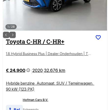
1
/
28
Toyota
C-HR / C-HR+
1.8 Hybrid Business Plus | Dealer Onderhouden | Toy
ota Garantie | Trekhaak | Camera | Slechts 32.676 k
m
€ 24.900
2020
32.676 km
|
|
Hybride benzine
,
Automaat
,
SUV / Terreinwagen
,
90 kW (123 PK)
Hofman Cars B.V.
Bel
Scheemda