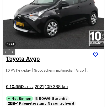
1
/
41
Toyota
Aygo
1.0 VVT-i x-play | Groot scherm multimedia | Airco | P
arkeercamera |
€ 10.450
2021
109.388 km
|
|
incl. btw
Net Binnen
BOVAG Garantie
Kilometerstand Gecontroleerd