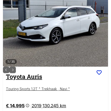
1
/
35
Toyota
Auris
Touring Sports 1.2T " Trekhaak , Navi "
€ 14.995
2019
130.245 km
|
|