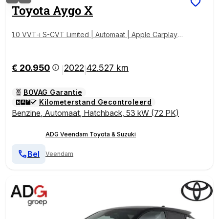
Toyota
Aygo X
1.0 VVT-i S-CVT Limited | Automaat | Apple Carplay/A
ndroid auto | Adaptieve cruise control | Stoelverwar
ming | Trekhaak |
€ 20.950
2022
42.527 km
|
|
BOVAG Garantie
Kilometerstand Gecontroleerd
Benzine
,
Automaat
,
Hatchback
,
53 kW (72 PK)
ADG Veendam Toyota & Suzuki
Bel
Veendam