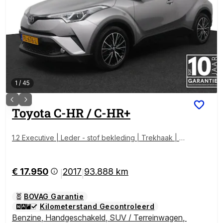
1
/
45
Toyota
C-HR / C-HR+
1.2 Executive | Leder - stof bekleding | Trekhaak | P
arkeersensoren |
€ 17.950
2017
93.888 km
|
|
BOVAG Garantie
Kilometerstand Gecontroleerd
Benzine
,
Handgeschakeld
,
SUV / Terreinwagen
,