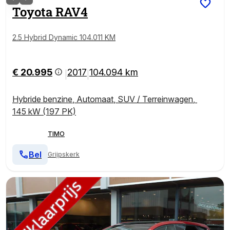
Toyota
RAV4
2.5 Hybrid Dynamic 104.011 KM
€ 20.995
2017
104.094 km
|
|
Hybride benzine
,
Automaat
,
SUV / Terreinwagen
,
145 kW (197 PK)
TIMO
Bel
Grijpskerk