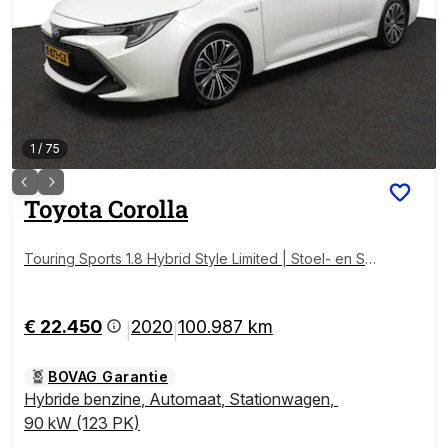
1
/
75
Toyota
Corolla
Touring Sports 1.8 Hybrid Style Limited | Stoel- en St
uurwielverwarming | Head Up Display | Bi Tone | Priv
acy Glass | 10 Jaar Garantie! |
€ 22.450
2020
100.987 km
|
|
BOVAG Garantie
Hybride benzine
,
Automaat
,
Stationwagen
,
90 kW (123 PK)