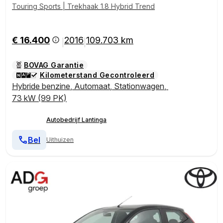
Touring Sports | Trekhaak 1.8 Hybrid Trend
€ 16.400
2016
109.703 km
|
|
BOVAG Garantie
Kilometerstand Gecontroleerd
Hybride benzine
,
Automaat
,
Stationwagen
,
73 kW (99 PK)
Autobedrijf Lantinga
Bel
Uithuizen