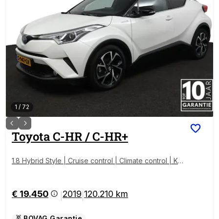
1
/
72
Toyota
C-HR / C-HR+
1.8 Hybrid Style | Cruise control | Climate control | Ke
yless | 18 inch lichtmetaal | Stoelverwarming |
€ 19.450
2019
120.210 km
|
|
BOVAG Garantie