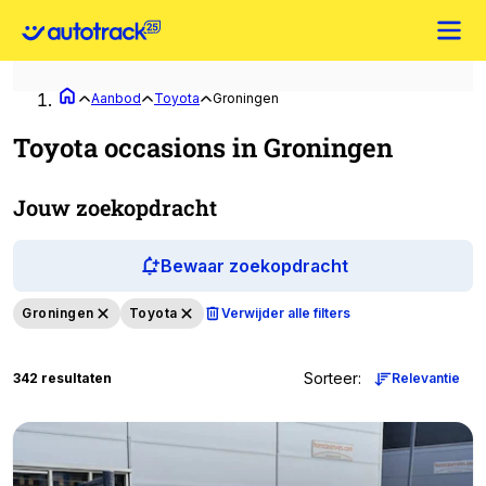
Aanbod
Toyota
Groningen
Toyota occasions in Groningen
Jouw zoekopdracht
Bewaar zoekopdracht
Groningen
Toyota
Verwijder alle filters
Sorteer
:
342 resultaten
Relevantie