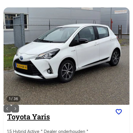
1
/
36
Toyota
Yaris
1.5 Hybrid Active " Dealer onderhouden "