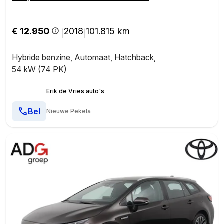
€ 12.950
2018
101.815 km
|
|
Hybride benzine
,
Automaat
,
Hatchback
,
54 kW (74 PK)
Erik de Vries auto's
Bel
Nieuwe Pekela