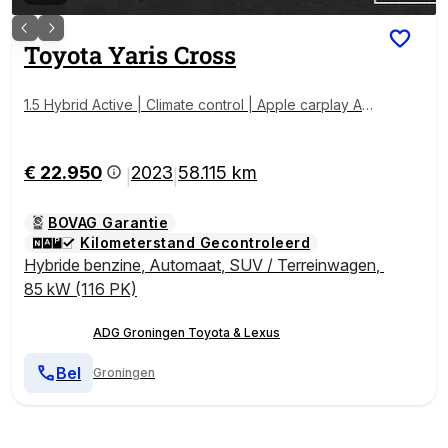
Toyota
Yaris Cross
1.5 Hybrid Active | Climate control | Apple carplay An
droid auto | Cruise control |
€ 22.950
2023
58.115 km
|
|
BOVAG Garantie
Kilometerstand Gecontroleerd
Hybride benzine
,
Automaat
,
SUV / Terreinwagen
,
85 kW (116 PK)
ADG Groningen Toyota & Lexus
Bel
Groningen