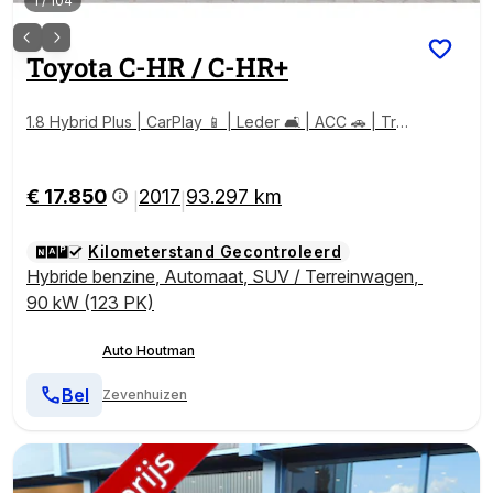
1
/
104
Toyota
C-HR / C-HR+
1.8 Hybrid Plus | CarPlay 📱 | Leder 🛋️ | ACC 🚗 | Tre
khaak 🔗 | Camera 📸 | Stoel- & Stuurverwarming 🔥
€ 17.850
2017
93.297 km
|
|
Kilometerstand Gecontroleerd
Hybride benzine
,
Automaat
,
SUV / Terreinwagen
,
90 kW (123 PK)
Auto Houtman
Bel
Zevenhuizen