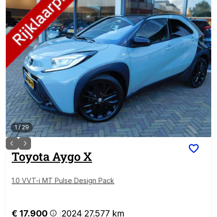
1
/
29
Toyota
Aygo X
1.0 VVT-i MT Pulse Design Pack
€ 17.900
2024
27.577 km
|
|