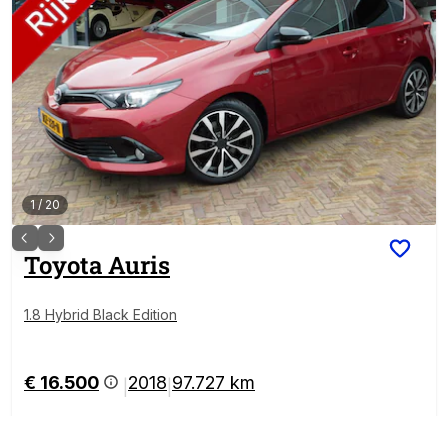
1
/
20
Toyota
Auris
1.8 Hybrid Black Edition
€ 16.500
2018
97.727 km
|
|
BOVAG Garantie