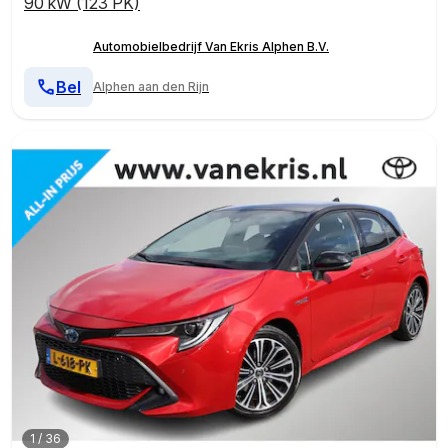
90 kW (123 PK)
Automobielbedrijf Van Ekris Alphen B.V.
Bel
Alphen aan den Rijn
1
/
36