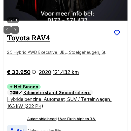
1
/
13
Toyota
RAV4
2.5 Hybrid AWD Executive, JBL, Stoelgeheugen, Stuu
r - / Stoelverwarming, , 360 Camera, Elec. Achterkle
p!
€ 33.950
2020
121.432 km
|
|
Net Binnen
Kilometerstand Gecontroleerd
Hybride benzine
,
Automaat
,
SUV / Terreinwagen
,
163 kW (222 PK)
Automobielbedrijf Van Ekris Alphen B.V.
Bel
Alphen aan den Rijn