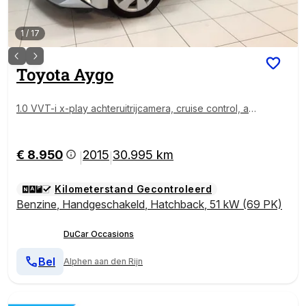
1
/
17
Toyota
Aygo
1.0 VVT-i x-play achteruitrijcamera, cruise control, air
co
€ 8.950
2015
30.995 km
|
|
Kilometerstand Gecontroleerd
Benzine
,
Handgeschakeld
,
Hatchback
,
51 kW (69 PK)
DuCar Occasions
Bel
Alphen aan den Rijn