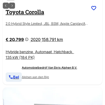
Toyota
Corolla
2.0 Hybrid Style Limited, JBL, BSM, Apple Carplay/An
droid Auto, Stoel & Stuur verwarming!
€ 20.799
2020
158.791 km
|
|
Hybride benzine
,
Automaat
,
Hatchback
,
135 kW (184 PK)
Automobielbedrijf Van Ekris Alphen B.V.
Bel
Alphen aan den Rijn