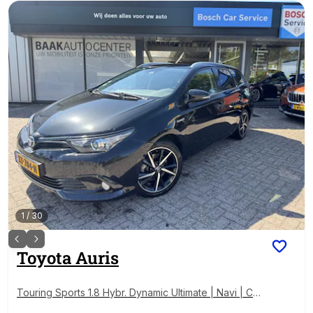
1
/
30
Toyota
Auris
Touring Sports 1.8 Hybr. Dynamic Ultimate | Navi | Ca
mera