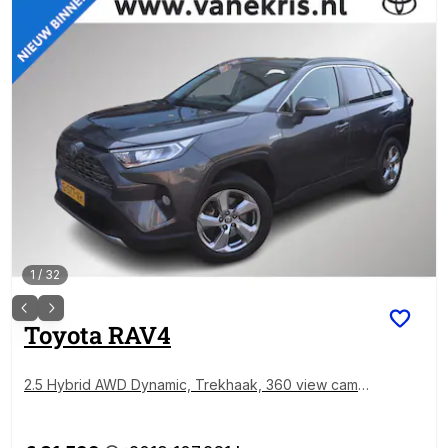
1
/
32
Toyota
RAV4
2.5 Hybrid AWD Dynamic, Trekhaak, 360 view camer
a, BSM, Apple Carplay/Android Auto!