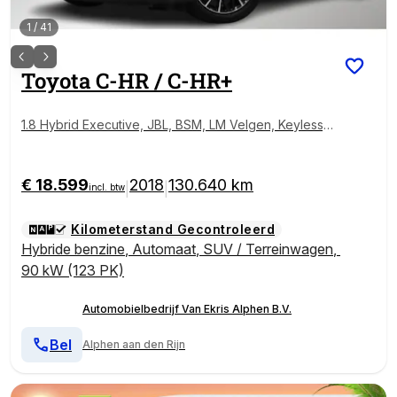
1
/
41
Toyota
C-HR / C-HR+
1.8 Hybrid Executive, JBL, BSM, LM Velgen, Keyless,
NAVI, Camera!
€ 18.599
2018
130.640 km
|
|
incl. btw
Kilometerstand Gecontroleerd
Hybride benzine
,
Automaat
,
SUV / Terreinwagen
,
90 kW (123 PK)
Automobielbedrijf Van Ekris Alphen B.V.
Bel
Alphen aan den Rijn