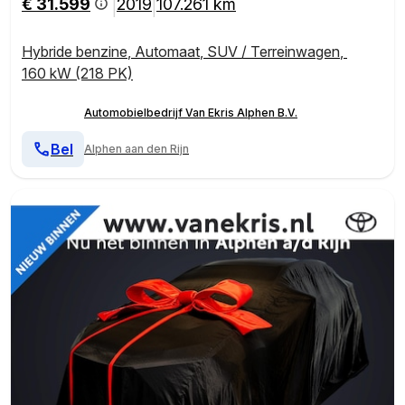
€ 31.599
2019
107.261 km
|
|
Hybride benzine
,
Automaat
,
SUV / Terreinwagen
,
160 kW (218 PK)
Automobielbedrijf Van Ekris Alphen B.V.
Bel
Alphen aan den Rijn