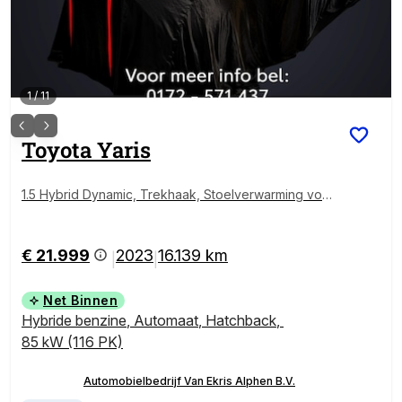
1
/
11
Toyota
Yaris
1.5 Hybrid Dynamic, Trekhaak, Stoelverwarming voor,
Apple Carplay/Android Auto!
€ 21.999
2023
16.139 km
|
|
Net Binnen
Hybride benzine
,
Automaat
,
Hatchback
,
85 kW (116 PK)
Automobielbedrijf Van Ekris Alphen B.V.