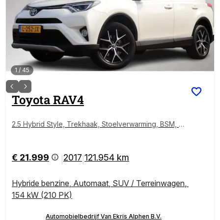
1
/
45
Toyota
RAV4
2.5 Hybrid Style, Trekhaak, Stoelverwarming, BSM, N
AVI!
€ 21.999
2017
121.954 km
|
|
Hybride benzine
,
Automaat
,
SUV / Terreinwagen
,
154 kW (210 PK)
Automobielbedrijf Van Ekris Alphen B.V.