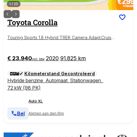
1
/
25
Toyota
Corolla
Touring Sports 1.8 Hybrid TREK Camera Adapt.Cruise
Keyless
€ 23.940
2020
91.825 km
|
|
incl. btw
Kilometerstand Gecontroleerd
Hybride benzine
,
Automaat
,
Stationwagen
,
72 kW (98 PK)
Auto XL
Bel
Alphen aan den Rijn