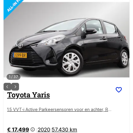
1
/
37
Toyota
Yaris
1.5 VVT-i Active Parkeersensoren voor en achter, Ru
bberen matten, Parkeercamera, Dealer onderhoude
n!
€ 17.499
2020
57.430 km
|
|