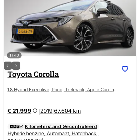
1
/
43
Toyota
Corolla
1.8 Hybrid Executive, Pano, Trekhaak, Apple Carpla
y/Android Auto, BSM, Sportstoelen, Stoelverwarming!
€ 21.999
2019
67.604 km
|
|
Kilometerstand Gecontroleerd
Hybride benzine
,
Automaat
,
Hatchback
,