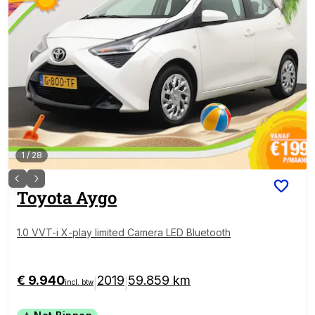
1
/
28
Toyota
Aygo
1.0 VVT-i X-play limited Camera LED Bluetooth
€ 9.940
2019
59.859 km
|
|
incl. btw