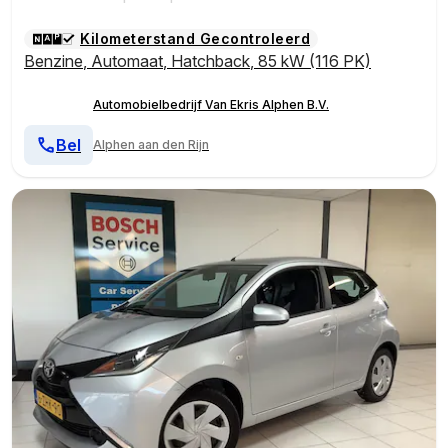
Kilometerstand Gecontroleerd
Benzine
,
Automaat
,
Hatchback
,
85 kW (116 PK)
Automobielbedrijf Van Ekris Alphen B.V.
Bel
Alphen aan den Rijn