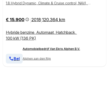
1.8 Hybrid Dynamic, Climate & Cruise control, NAVI, D
ealer onderhouden!
€ 15.900
2018
120.364 km
|
|
Hybride benzine
,
Automaat
,
Hatchback
,
100 kW (136 PK)
Automobielbedrijf Van Ekris Alphen B.V.
Bel
Alphen aan den Rijn