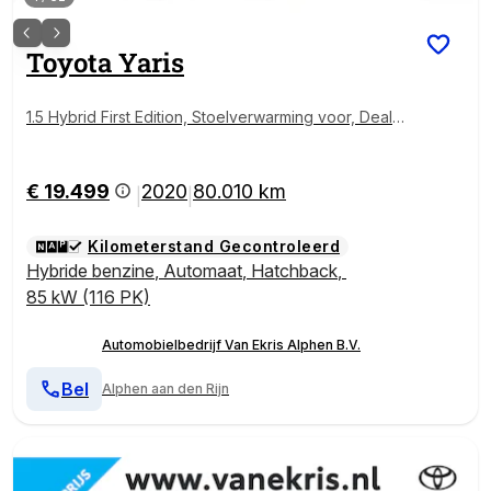
Toyota
Yaris
1.5 Hybrid First Edition, Stoelverwarming voor, Dealer
onderhouden, Apple Carplay/Android Auto!
€ 19.499
2020
80.010 km
|
|
Kilometerstand Gecontroleerd
Hybride benzine
,
Automaat
,
Hatchback
,
85 kW (116 PK)
Automobielbedrijf Van Ekris Alphen B.V.
Bel
Alphen aan den Rijn