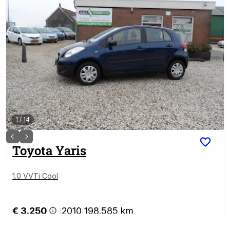
1
/
14
Toyota
Yaris
1.0 VVTi Cool
€ 3.250
2010
198.585 km
|
|