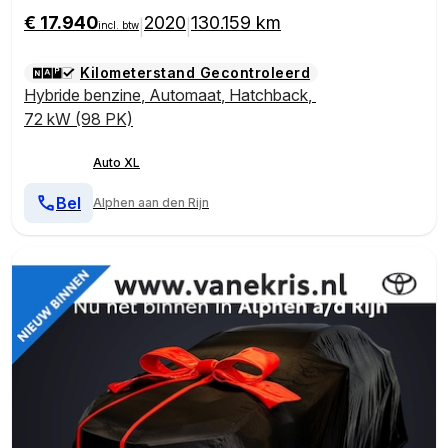
€ 17.940
2020
130.159 km
|
|
incl. btw
Kilometerstand Gecontroleerd
Hybride benzine
,
Automaat
,
Hatchback
,
72 kW (98 PK)
Auto XL
Bel
Alphen aan den Rijn