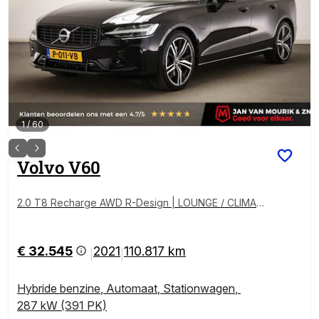
1
/
60
Volvo
V60
2.0 T8 Recharge AWD R-Design | LOUNGE / CLIMAT
E PRO- PACK | PANORAMADAK | ACHTERVANKVERW
ARMING | HEAD UP | 360 CAMERA | TREKHAAK
€ 32.545
2021
110.817 km
|
|
Hybride benzine
,
Automaat
,
Stationwagen
,
287 kW (391 PK)