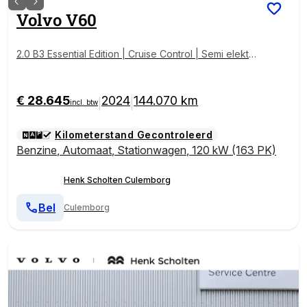
Volvo
V60
2.0 B3 Essential Edition | Cruise Control | Semi elektri
sche trekhaak | Lederen stoelen | Google Services |
Achteruitrijcamera | Stoelverwarming | Stuurwielverw
arming | Achterbank verwarming
€ 28.645
2024
144.070 km
|
|
incl. btw
Kilometerstand Gecontroleerd
Benzine
,
Automaat
,
Stationwagen
,
120 kW (163 PK)
Henk Scholten Culemborg
Bel
Culemborg