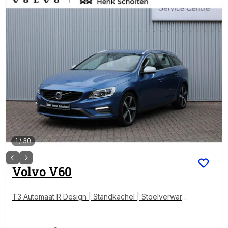
1
/
30
Volvo
V60
T3 Automaat R Design | Standkachel | Stoelverwarmi
ng voorzijde | Parkeersensoren achter | Cruise Cont
rol | Bluetooth telefoonvoorbereiding