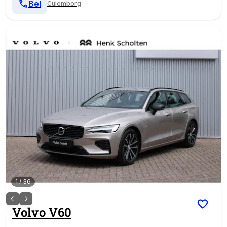
Bel
Culemborg
1
/
36
Volvo
V60