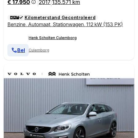
€ 17.950
2017
135.571 km
|
|
Kilometerstand Gecontroleerd
Benzine
,
Automaat
,
Stationwagen
,
112 kW (153 PK)
Henk Scholten Culemborg
Bel
Culemborg