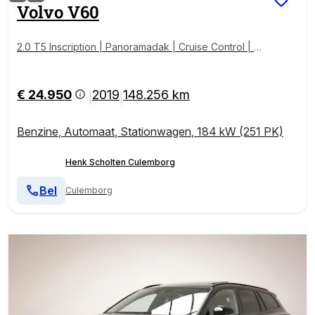
Volvo
V60
2.0 T5 Inscription | Panoramadak | Cruise Control | P
arkeersensoren achter | Lederen bekleding | Stoelv
erwarming voorzijde | Apple Carplay | Android Auto |
Standkachel |
€ 24.950
2019
148.256 km
|
|
Benzine
,
Automaat
,
Stationwagen
,
184 kW (251 PK)
Henk Scholten Culemborg
Bel
Culemborg