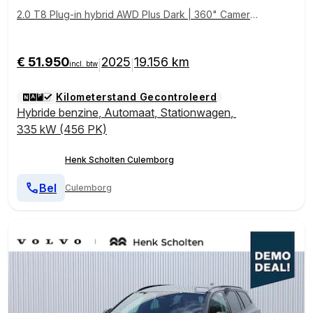
2.0 T8 Plug-in hybrid AWD Plus Dark | 360" Camera |
Stoel/stuurwiel verwarming | Achterbank verwarming
| Google Services | DAB+ radio | Semi elektrische tre
khaak | Elektrisch bedienbare achterklep
€ 51.950
2025
19.156 km
|
|
incl. btw
Kilometerstand Gecontroleerd
Hybride benzine
,
Automaat
,
Stationwagen
,
335 kW (456 PK)
Henk Scholten Culemborg
Bel
Culemborg