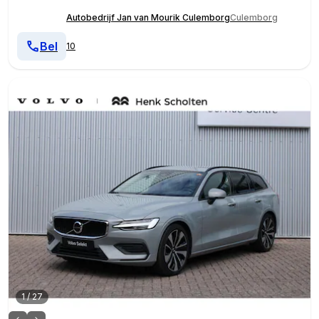
Autobedrijf Jan van Mourik Culemborg
Culemborg
Bel
10
1
/
27