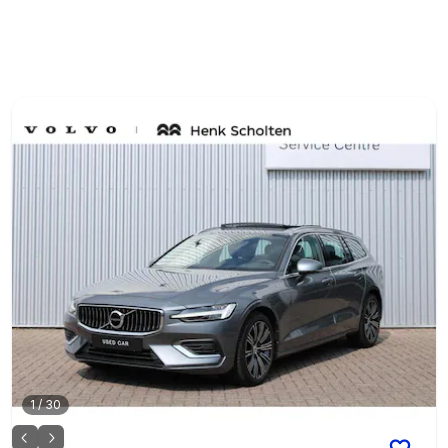
1
/
30