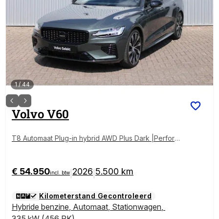
1
/
44
Volvo
V60
T8 Automaat Plug-in hybrid AWD Plus Dark |Performa
nce Edition| Black Edition logos | Exterior Styling kit
met uitdempers | 20"Lichtmetalen velgen| Parkeerca
mera achter | Google Services|Premium Audio by Ha
€ 54.950
2026
5.500 km
|
|
incl. btw
rman en Kardon| Interieur Voorverwarming| Adaptiev
e Cruise Control| Blind Spot
Kilometerstand Gecontroleerd
Hybride benzine
,
Automaat
,
Stationwagen
,
335 kW (456 PK)