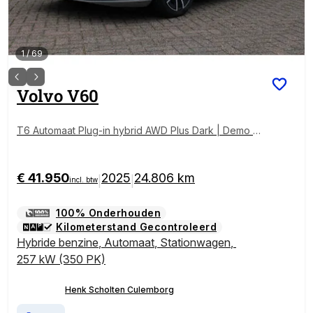
1
/
69
Volvo
V60
T6 Automaat Plug-in hybrid AWD Plus Dark | Demo D
eal | Semi Elektrische trekhaak | Premium audio by H
arman Kardon | Apple carplay/Android auto | Rondo
m zichtcamera | Verwarmbare voorstoelen en achter
€ 41.950
2025
24.806 km
|
|
incl. btw
bank | Verwarmbaar stuurwiel | Verwarmde voorruit |
100% Onderhouden
Kilometerstand Gecontroleerd
Hybride benzine
,
Automaat
,
Stationwagen
,
257 kW (350 PK)
Henk Scholten Culemborg