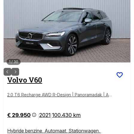
1
/
30
Volvo
V60
2.0 T6 Recharge AWD R-Design | Panoramadak | Ad
aptieve Cruise Control | Lederen stoelen | Apple Car
play | Android Auto | Elektrisch bedienbare achterkle
p | Stoelverwarming | Stuurwielverwarming
€ 29.950
2021
100.430 km
|
|
Hybride benzine
,
Automaat
,
Stationwagen
,