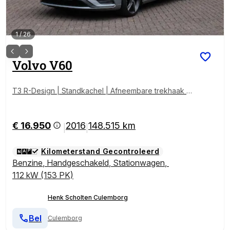
1
/
26
Volvo
V60
T3 R-Design | Standkachel | Afneembare trekhaak |
Stoelverwarming voorzijde | Parkeersensoren achter
| Bluetooth telefoonverbinding | Cruise Control
€ 16.950
2016
148.515 km
|
|
Kilometerstand Gecontroleerd
Benzine
,
Handgeschakeld
,
Stationwagen
,
112 kW (153 PK)
Henk Scholten Culemborg
Bel
Culemborg