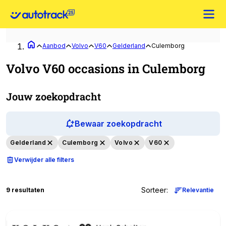
Aanbod
Volvo
V60
Gelderland
Culemborg
Volvo V60 occasions in Culemborg
Jouw zoekopdracht
Bewaar zoekopdracht
Gelderland
Culemborg
Volvo
V60
Verwijder alle filters
Sorteer
:
9 resultaten
Relevantie