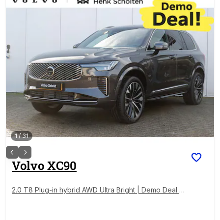
1
/
31
Volvo
XC90
2.0 T8 Plug-in hybrid AWD Ultra Bright | Demo Deal |
Adaptieve Cruise Control met Pilot Assist | Premium a
udio by Bowers & Wilkins | Elektrisch bedienbaar pa
noramisch schuif/-kanteldak | Elektrische voorstoele