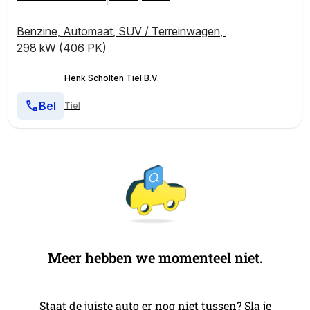
el | Luchtvering | Gelamineerd en getint glas | Adapti
eve Cruise Control | BLIS dodehoekdetectie | Forest
Benzine
,
Automaat
,
SUV / Terreinwagen
,
Lake Metallic
298 kW (406 PK)
Henk Scholten Tiel B.V.
Bel
Tiel
Meer hebben we momenteel niet.
Staat de juiste auto er nog niet tussen? Sla je