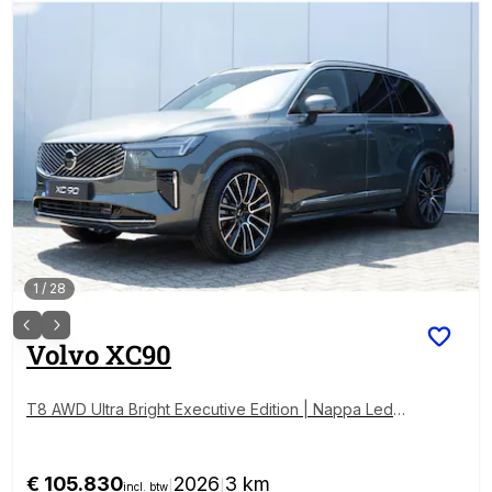
1
/
28
Volvo
XC90
T8 AWD Ultra Bright Executive Edition | Nappa Leder
met ventilatie | Bowers & Wilkins audio | Panoramada
k | 360 graden camera | 22 inch Lichtmetalen velgen
| Massagefunctie | Verwarmde voorstoelen & stuurwi
€ 105.830
2026
3 km
|
|
incl. btw