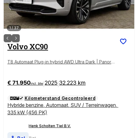
1
/
37
Volvo
XC90
T8 Automaat Plug-in hybrid AWD Ultra Dark | Panora
madak | 21" Lichtmetalen velgen | Bowers & Wilkins |
Trekhaak semi elektrisch inklapbaar | Geventileerde
voorstoelen | Luchtvering | 360 graden camera
€ 71.950
2025
32.223 km
|
|
incl. btw
Kilometerstand Gecontroleerd
Hybride benzine
,
Automaat
,
SUV / Terreinwagen
,
335 kW (456 PK)
Henk Scholten Tiel B.V.