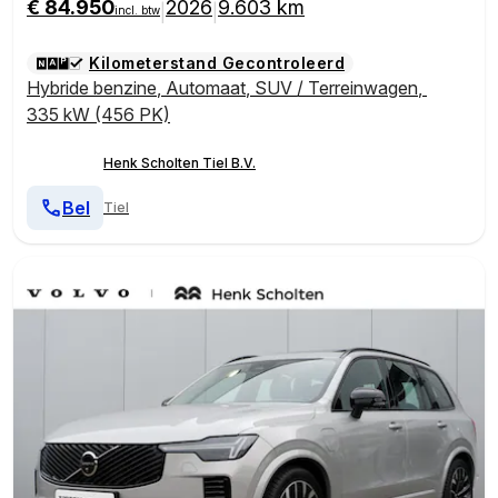
€ 84.950
2026
9.603 km
|
|
incl. btw
n met geheugen en massagefunctie | Verwarmbare v
oorstoelen + stuurwiel | Geventileerde voorstoelen |
Kilometerstand Gecontroleerd
360 Parkeercamera | Park Assist voor + achter | 4-Z
Hybride benzine
,
Automaat
,
SUV / Terreinwagen
,
one Climate Control | Head-Up Display | 21'' Lichtmet
alen wielen |
335 kW (456 PK)
Henk Scholten Tiel B.V.
Bel
Tiel