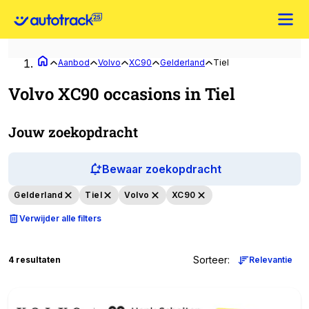
Aanbod
Volvo
XC90
Gelderland
Tiel
Volvo XC90 occasions in Tiel
Jouw zoekopdracht
Bewaar zoekopdracht
Gelderland
Tiel
Volvo
XC90
Verwijder alle filters
Sorteer
:
4 resultaten
Relevantie