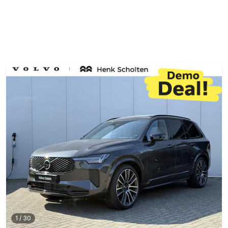
1
/
30