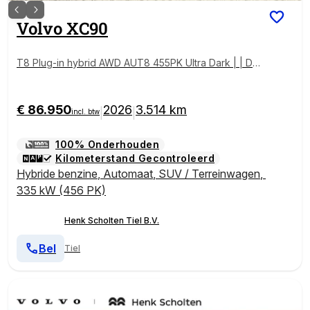
Volvo
XC90
T8 Plug-in hybrid AWD AUT8 455PK Ultra Dark | | De
mo Deal | **FULL OPTION** Platinum grey | Nappa
Leder met ventilatie en massage Cardamom | 22 inch
lichtmetalen velgen | Luchtvering | Bowers & Wilkins
€ 86.950
2026
3.514 km
|
|
incl. btw
audio | Getint en gelamineerd glas
100% Onderhouden
Kilometerstand Gecontroleerd
Hybride benzine
,
Automaat
,
SUV / Terreinwagen
,
335 kW (456 PK)
Henk Scholten Tiel B.V.
Bel
Tiel