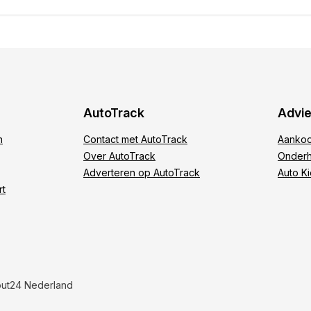
e
AutoTrack
Advi
n
Contact met AutoTrack
Aankoo
Over AutoTrack
Onderh
Adverteren op AutoTrack
Auto K
rt
out24 Nederland