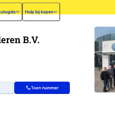
utogids
Hulp bij kopen
eren B.V.
Toon nummer