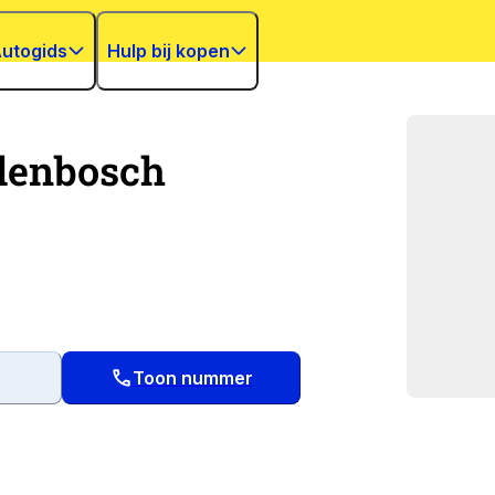
utogids
Hulp bij kopen
denbosch
Toon nummer