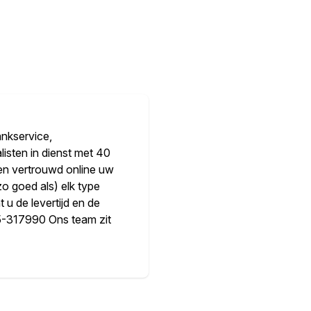
ankservice,
sten in dienst met 40
 en vertrouwd online uw
o goed als) elk type
 u de levertijd en de
165-317990 Ons team zit