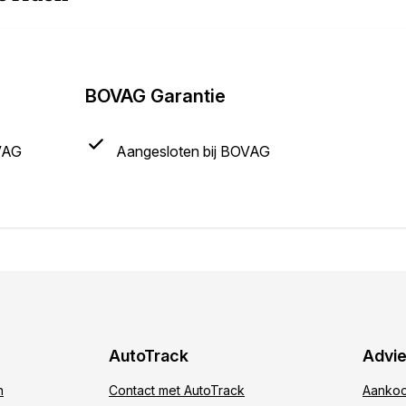
BOVAG Garantie
VAG
Aangesloten bij BOVAG
e
AutoTrack
Advi
n
Contact met AutoTrack
Aankoo