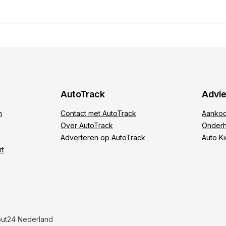
e
AutoTrack
Advi
n
Contact met AutoTrack
Aankoo
Over AutoTrack
Onderh
Adverteren op AutoTrack
Auto K
rt
out24 Nederland