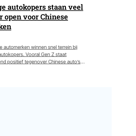
e autokopers staan veel
 open voor Chinese
ken
e automerken winnen snel terrein bij
autokopers. Vooral Gen Z staat
end positief tegenover Chinese auto’s
 meer dan oudere generaties. Waar
at verschil vandaan? Lees verder.