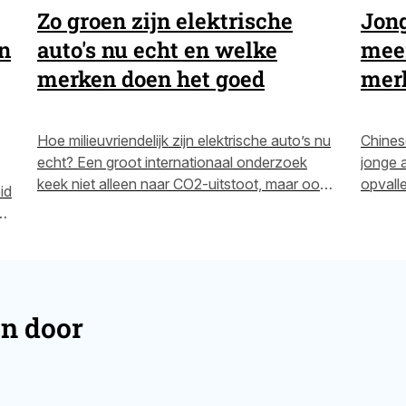
Zo groen zijn elektrische
Jong
n
auto's nu echt en welke
meer
merken doen het goed
mer
Hoe milieuvriendelijk zijn elektrische auto’s nu
Chines
echt? Een groot internationaal onderzoek
jonge 
keek niet alleen naar CO2-uitstoot, maar ook
opvall
id
naar grondstoffen en arbeidsomstandigheden.
— veel
ën
De uitkomsten zijn opvallender dan je denkt —
komt d
lees snel verder.
er.
en door