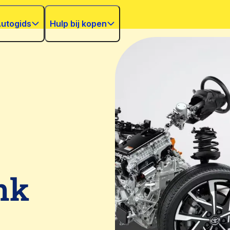
utogids
Hulp bij kopen
nk