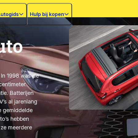
utogids
Hulp bij kopen
uto
k. In 1998 was de
centimeter.
ie. Batterijen
’s al jarenlang
de gemiddelde
uto’s hebben
n ze meerdere