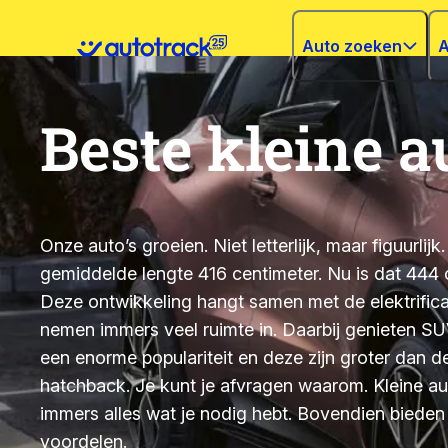
Auto zoeken
A
Beste kleine a
Onze auto’s groeien. Niet letterlijk, maar figuurlij
gemiddelde lengte 416 centimeter. Nu is dat 444 
Deze ontwikkeling hangt samen met de elektrificat
nemen immers veel ruimte in. Daarbij genieten SUV
een enorme populariteit en deze zijn groter dan 
hatchback. Je kunt je afvragen waarom. Kleine a
immers alles wat je nodig hebt. Bovendien biede
voordelen.