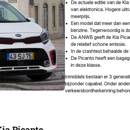
De actuele editie van de Kia 
van elektronica. Hogere uitr
meerprijs.
Een model dat meer dan een d
benzine. Tegenwoordig is da
De ANWB geeft de Kia Picant
de relatief schone emissie.
In de crashtest behaalde de
De Picanto heeft een bagager
in deze klasse.
Inmiddels bestaan er 3 generati
bijzonder capabel. Onder ander
verkeersbordherkenning behoren
Kia Picanto