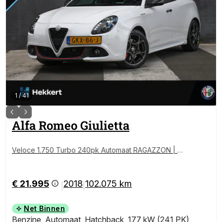
1
/
41
Alfa Romeo
Giulietta
Veloce 1.750 Turbo 240pk Automaat RAGAZZON | K
UIPSTOELEN | 3D COATING (2025) | CRUISE.C | 18''L
M | DAB
€ 21.995
2018
102.075 km
|
|
Net Binnen
Benzine
,
Automaat
,
Hatchback
,
177 kW (241 PK)