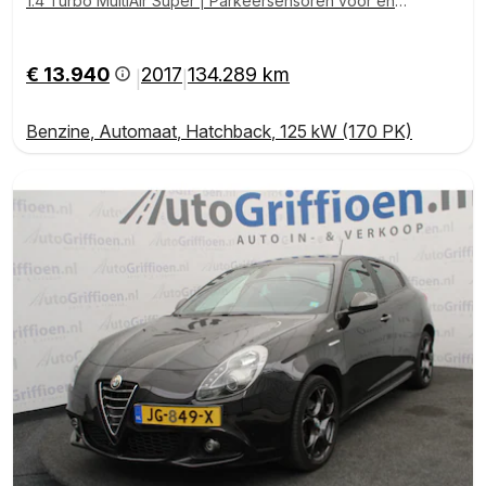
1.4 Turbo MultiAir Super | Parkeersensoren voor en a
chter |
€ 13.940
2017
134.289 km
|
|
Benzine
,
Automaat
,
Hatchback
,
125 kW (170 PK)