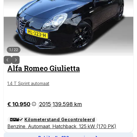
1
/
22
Alfa Romeo
Giulietta
1.4 T Sprint automaat
€ 10.950
2015
139.598 km
|
|
Kilometerstand Gecontroleerd
Benzine
,
Automaat
,
Hatchback
,
125 kW (170 PK)