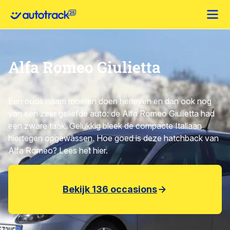
Alfa Romeo Giulietta
Een oude naam moeten doen herleven en dan ook nog
van een zeer geliefde auto: de Alfa Romeo Giulietta had
een zware taak. Gelukkig bleek de compacte Italiaan
hiertegen opgewassen. Hoe goed is deze hatchback van
Alfa Romeo? Lees het hier.
Bekijk 136 occasions