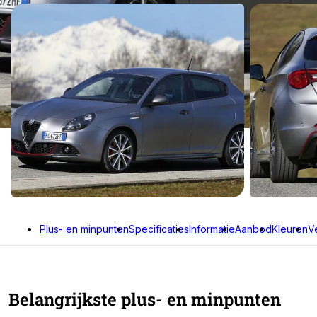
Plus- en minpunten
Specificaties
Informatie
Aanbod
Kleuren
V
Belangrijkste plus- en minpunten