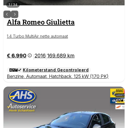
1
/
34
Alfa Romeo
Giulietta
1.4 Turbo MultiAir nette automaat
€ 6.990
2016
169.689 km
|
|
Kilometerstand Gecontroleerd
Benzine
,
Automaat
,
Hatchback
,
125 kW (170 PK)