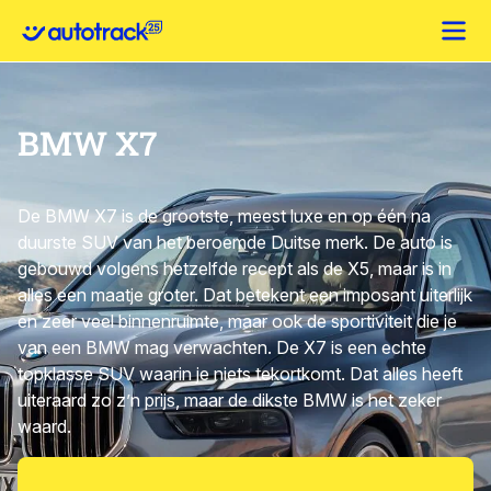
BMW X7
De BMW X7 is de grootste, meest luxe en op één na
duurste SUV van het beroemde Duitse merk. De auto is
gebouwd volgens hetzelfde recept als de X5, maar is in
alles een maatje groter. Dat betekent een imposant uiterlijk
en zeer veel binnenruimte, maar ook de sportiviteit die je
van een BMW mag verwachten. De X7 is een echte
topklasse SUV waarin je niets tekortkomt. Dat alles heeft
uiteraard zo z’n prijs, maar de dikste BMW is het zeker
waard.