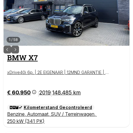
1
/
58
BMW
X7
xDrive40i 6p. | 2E EIGENAAR | 12MND GARANTIE | M-
SPORT |PANO | LASER | LED | B&W | MASSAGE | CAR
PLAY | TREKHAAK | DAB | BOMVOL |
€ 60.950
2019
148.485 km
|
|
Kilometerstand Gecontroleerd
Benzine
,
Automaat
,
SUV / Terreinwagen
,
250 kW (341 PK)