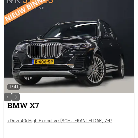
1
/
41
BMW
X7
xDrive40i High Executive [SCHUIFKANTELDAK, 7-PE
RSOONS, BMW LASERLICHT, HEAD-UP, APPLE CARP
LAY, SOFTCLOSE, ANDROID, LUCHTVERING, MASSA