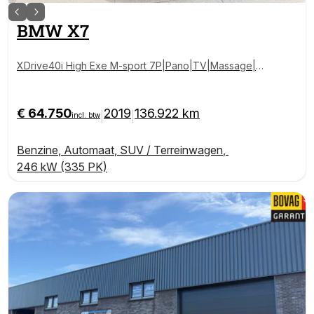
BMW
X7
XDrive40i High Exe M-sport 7P|Pano|TV|Massage|
Memory|Sky-Lounge|Soft-Close|Laser-Lights
€ 64.750
2019
136.922 km
|
|
incl. btw
Benzine
,
Automaat
,
SUV / Terreinwagen
,
246 kW (335 PK)