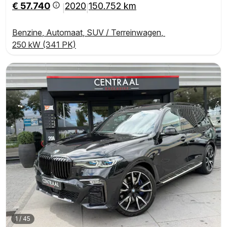
GESTOELEN, MEMORY SEATS, STOELVERWARMING
€ 57.740
2020
150.752 km
|
|
V+A, VOL LEDER, CAMERA, ELEKTRISCHE ACHTER
Benzine
,
Automaat
,
SUV / Terreinwagen
,
250 kW (341 PK)
1
/
45