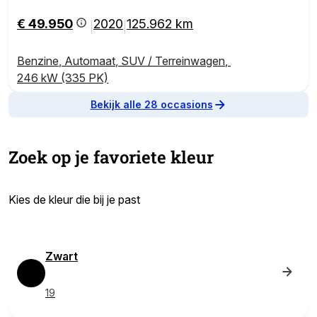
€ 49.950
2020
125.962 km
|
|
Benzine
,
Automaat
,
SUV / Terreinwagen
,
246 kW (335 PK)
Bekijk alle 28 occasions
Zoek op je favoriete kleur
Kies de kleur die bij je past
In deze sectie worden de beschikbare voertuigkleuren weergege
Zwart
19