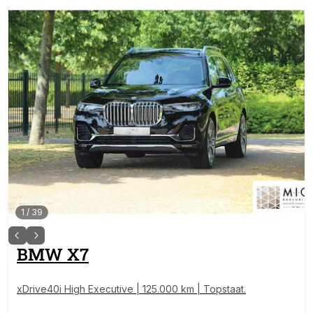
1
/
39
BMW
X7
xDrive40i High Executive | 125.000 km | Topstaat.