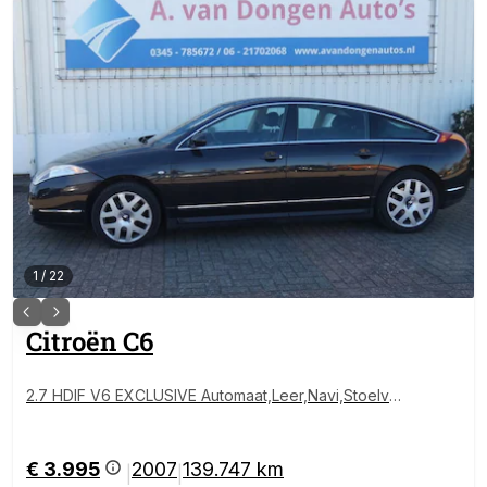
1
/
22
Citroën
C6
2.7 HDIF V6 EXCLUSIVE Automaat,Leer,Navi,Stoelver
w 4x,HeadUp
€ 3.995
2007
139.747 km
|
|