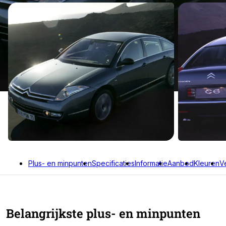
Plus- en minpunten
Specificaties
Informatie
Aanbod
Kleuren
V
Belangrijkste plus- en minpunten