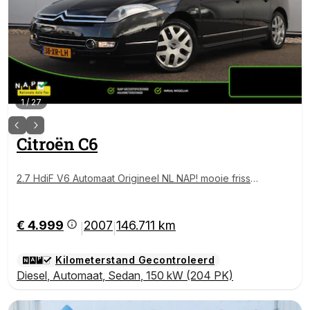
1
/
27
Citroën
C6
2.7 HdiF V6 Automaat Origineel NL NAP! mooie frisse
auto Koopje!
€ 4.999
2007
146.711 km
|
|
Kilometerstand Gecontroleerd
Diesel
,
Automaat
,
Sedan
,
150 kW (204 PK)