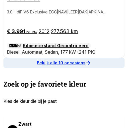
3.0 HdiF V6 Exclusive ECC|NAVI|LEER|DAK|APK|NAP|
FULL|2012
€ 3.991
2012
277.563 km
|
|
incl. btw
Kilometerstand Gecontroleerd
Diesel
,
Automaat
,
Sedan
,
177 kW (241 PK)
Bekijk alle 10 occasions
Zoek op je favoriete kleur
Kies de kleur die bij je past
In deze sectie worden de beschikbare voertuigkleuren weergege
Zwart