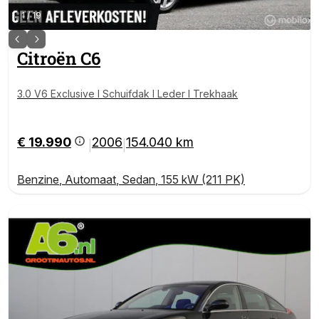
1
/
19
Citroën
C6
3.0 V6 Exclusive I Schuifdak I Leder I Trekhaak
€ 19.990
2006
154.040 km
|
|
Benzine
,
Automaat
,
Sedan
,
155 kW (211 PK)