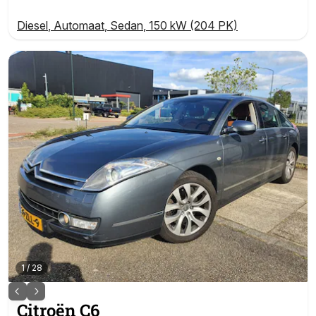
Diesel
,
Automaat
,
Sedan
,
150 kW (204 PK)
1
/
28
Citroën
C6