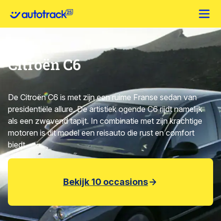
Citroën C6
De Citroën C6 is met zijn een ruime Franse sedan van
presidentiële allure. De artistiek ogende C6 rijdt namelijk
als een zwevend tapijt. In combinatie met zijn krachtige
motoren is dit model een reisauto die rust en comfort
biedt.
Bekijk 10 occasions